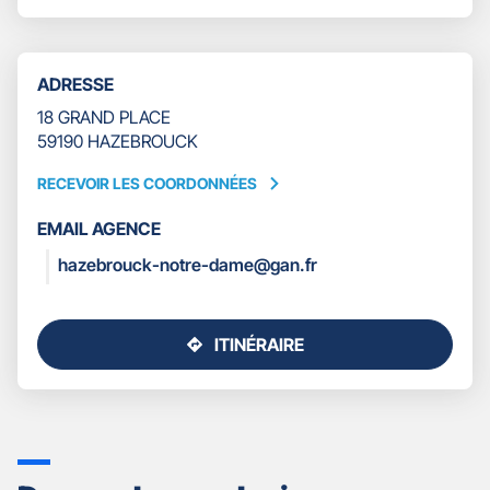
NOTRE
LE
DAME
NUMÉRO
DE
TÉLÉPHONE
ADRESSE
DU
POINT
18 GRAND PLACE
DE
59190 HAZEBROUCK
VENTE
GAN
RECEVOIR LES COORDONNÉES
RECEVOIR
ASSURANCES
LES
HAZEBROUCK
EMAIL AGENCE
COORDONNÉES
NOTRE
hazebrouck-notre-dame@gan.fr
DAME
ITINÉRAIRE
JUSQU'AU
POINT
DE
VENTE
GAN
ASSURANCES