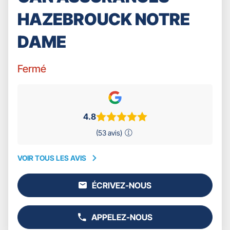
HAZEBROUCK NOTRE
DAME
Fermé
4.8
(53 avis)
VOIR TOUS LES AVIS
VOIR
TOUS
ÉCRIVEZ-NOUS
LES
L'AGENCE
AVIS
GAN
ASSURANCES
APPELEZ-NOUS
HAZEBROUCK
AFFICHER