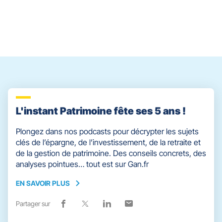
Steffy
WEILLAERT
Amandine
VANHECKE
le
contrôle
du
slider
[ECHAP
pour
quitter]
L'instant Patrimoine fête ses 5 ans !
Plongez dans nos podcasts pour décrypter les sujets
clés de l’épargne, de l’investissement, de la retraite et
de la gestion de patrimoine. Des conseils concrets, des
analyses pointues… tout est sur Gan.fr
EN SAVOIR PLUS
EN
SAVOIR
Partager sur
Lien
(ouvre
Lien
(ouvre
Lien
(ouvre
Lien
(ouvre
PLUS
de
dans
de
dans
de
dans
de
dans