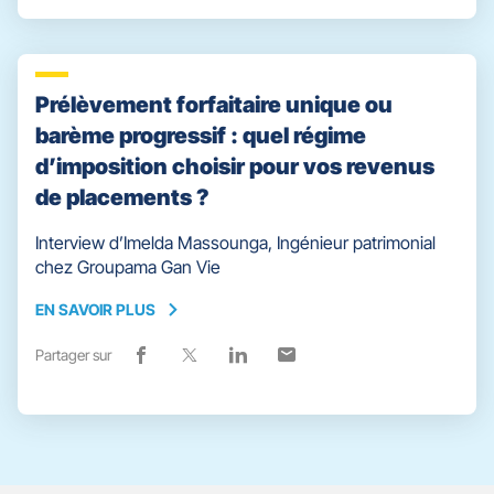
partage
une
partage
une
partage
une
partage
une
vers
nouvelle
vers
nouvelle
vers
nouvelle
vers
nouvelle
facebook
fenêtre)
x
fenêtre)
linkedin
fenêtre)
email
fenêtre)
Prélèvement forfaitaire unique ou
barème progressif : quel régime
d’imposition choisir pour vos revenus
de placements ?
Interview d’Imelda Massounga, Ingénieur patrimonial
chez Groupama Gan Vie
EN SAVOIR PLUS
EN
SAVOIR
Partager sur
Lien
(ouvre
Lien
(ouvre
Lien
(ouvre
Lien
(ouvre
PLUS
de
dans
de
dans
de
dans
de
dans
partage
une
partage
une
partage
une
partage
une
vers
nouvelle
vers
nouvelle
vers
nouvelle
vers
nouvelle
facebook
fenêtre)
x
fenêtre)
linkedin
fenêtre)
email
fenêtre)