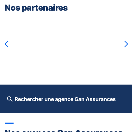
Nos partenaires
Appuyer
sur
la
touche
ENTRÉE
pour
prendre
le
contrôle
du
slider
[ECHAP
pour
Rechercher une agence Gan Assurances
quitter]