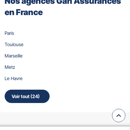
Nos agences Gan Assurances
en France
Paris
Toulouse
Marseille
Metz
Le Havre
Voir tout (24)
de
points
de
vente
Remo
(navi
de
en
Gan