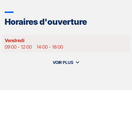
Horaires d'ouverture
Horaires
Vendredi
d'ouverture
09:00
-
12:00
14:00
-
18:00
d'aujourd'hui
VOIR PLUS
et
les
horaires
d'ouverture
de
votre
agence
Nos
GAN
Appuyer
ASSURANCES
agents
sur
HAZEBROUCK
la
NOTRE
touche
DAME