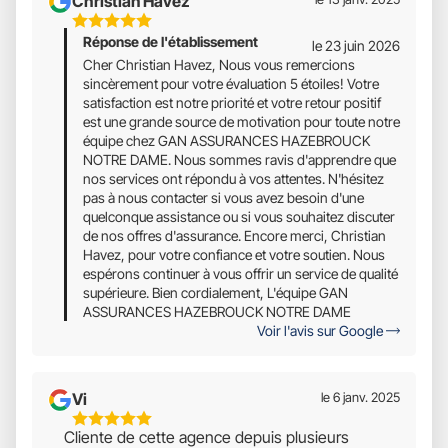
Christian Havez
5
Réponse de l'établissement
Étoiles
le 23 juin 2026
Sur
Cher Christian Havez, Nous vous remercions
sincèrement pour votre évaluation 5 étoiles! Votre
5
satisfaction est notre priorité et votre retour positif
est une grande source de motivation pour toute notre
équipe chez GAN ASSURANCES HAZEBROUCK
NOTRE DAME. Nous sommes ravis d'apprendre que
nos services ont répondu à vos attentes. N'hésitez
pas à nous contacter si vous avez besoin d'une
quelconque assistance ou si vous souhaitez discuter
de nos offres d'assurance. Encore merci, Christian
Havez, pour votre confiance et votre soutien. Nous
espérons continuer à vous offrir un service de qualité
supérieure. Bien cordialement, L'équipe GAN
ASSURANCES HAZEBROUCK NOTRE DAME
Voir l'avis sur Google
Vi
le 6 janv. 2025
5
Cliente de cette agence depuis plusieurs
Étoiles