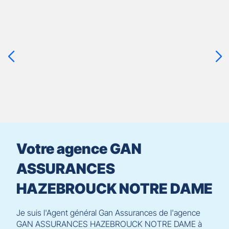
Appuyer
sur
la
touche
ENTRÉE
pour
prendre
le
contrôle
du
slider
[ECHAP
pour
Votre agence GAN
quitter]
ASSURANCES
HAZEBROUCK NOTRE DAME
Je suis l'Agent général Gan Assurances de l'agence
GAN ASSURANCES HAZEBROUCK NOTRE DAME à