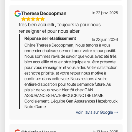
Therese Decoopman
le 22 janv. 2025
5
très bien accueilli , toujours là pour nous
Étoiles
renseigner et pour nous aider
Sur
Réponse de l'établissement
5
le 23 juin 2026
Chère Therese Decoopman, Nous tenons à vous
remercier chaleureusement pour votre retour positif.
Nous sommes ravis de savoir que vous avez été très
bien accueillie et que notre équipe a su être présente
pour vous renseigner et vous aider. Votre satisfaction
est notre priorité, et votre retour nous motive à
continuer dans cette voie. Nous restons à votre
entière disposition pour toute demande future. Au
plaisir de vous revoir bientôt chez GAN
ASSURANCES HAZEBROUCK NOTRE DAME.
Cordialement, L'équipe Gan Assurances Hazebrouck
Notre Dame
Voir l'avis sur Google
le 13 janv. 2025