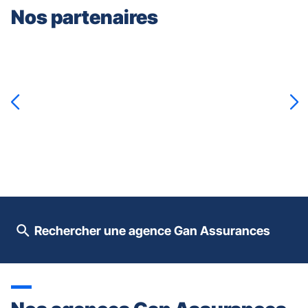
Nos partenaires
Appuyer
sur
la
touche
ENTRÉE
pour
prendre
le
contrôle
du
slider
[ECHAP
pour
Rechercher une agence Gan Assurances
quitter]