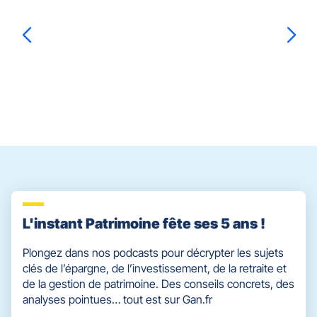
la
touche
ENTRÉE
pour
prendre
Laura
GUINARD
le
contrôle
du
slider
[ECHAP
pour
quitter]
L'instant Patrimoine fête ses 5 ans !
Plongez dans nos podcasts pour décrypter les sujets
clés de l’épargne, de l’investissement, de la retraite et
de la gestion de patrimoine. Des conseils concrets, des
analyses pointues… tout est sur Gan.fr