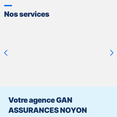
Nos services
Appuyer
sur
la
touche
ENTRÉE
pour
prendre
le
contrôle
du
slider
[ECHAP
pour
Votre agence GAN
quitter]
ASSURANCES NOYON