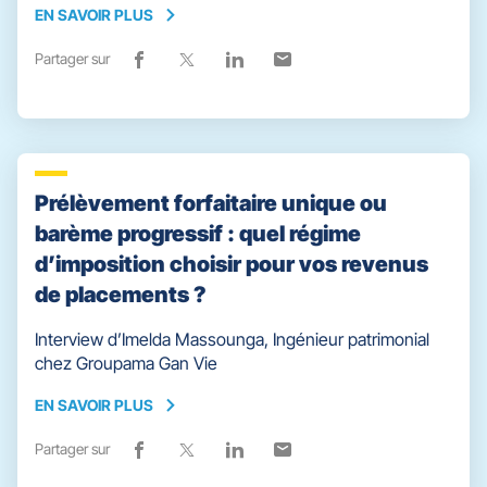
EN SAVOIR PLUS
EN
SAVOIR
Partager sur
Lien
(ouvre
Lien
(ouvre
Lien
(ouvre
Lien
(ouvre
PLUS
de
dans
de
dans
de
dans
de
dans
partage
une
partage
une
partage
une
partage
une
vers
nouvelle
vers
nouvelle
vers
nouvelle
vers
nouvelle
facebook
fenêtre)
x
fenêtre)
linkedin
fenêtre)
email
fenêtre)
Prélèvement forfaitaire unique ou
barème progressif : quel régime
d’imposition choisir pour vos revenus
de placements ?
Interview d’Imelda Massounga, Ingénieur patrimonial
chez Groupama Gan Vie
EN SAVOIR PLUS
EN
SAVOIR
Partager sur
Lien
(ouvre
Lien
(ouvre
Lien
(ouvre
Lien
(ouvre
PLUS
de
dans
de
dans
de
dans
de
dans