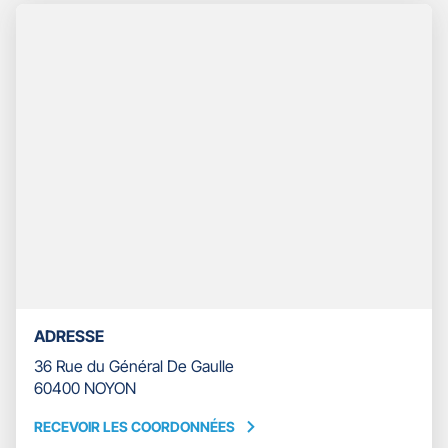
TÉLÉPHONE
DU
POINT
DE
VENTE
GAN
ASSURANCES
NOYON
TEMPLIER
ADRESSE
36 Rue du Général De Gaulle
60400 NOYON
RECEVOIR LES COORDONNÉES
RECEVOIR