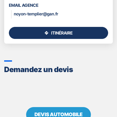
LES
EMAIL AGENCE
COORDONNÉES
noyon-templier@gan.fr
ITINÉRAIRE
JUSQU'AU
POINT
DE
VENTE
GAN
ASSURANCES
Demandez un devis
NOYON
TEMPLIER
DEVIS AUTOMOBILE