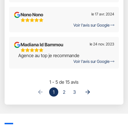
Sur
5
Nono Nono
le 17 avr. 2024
5
Voir l'avis sur Google
Étoiles
Sur
5
Madiana Id Bammou
le 24 nov. 2023
5
Agence au top je recommande
Étoiles
Voir l'avis sur Google
Sur
5
1 - 5 de 15 avis
1
2
3