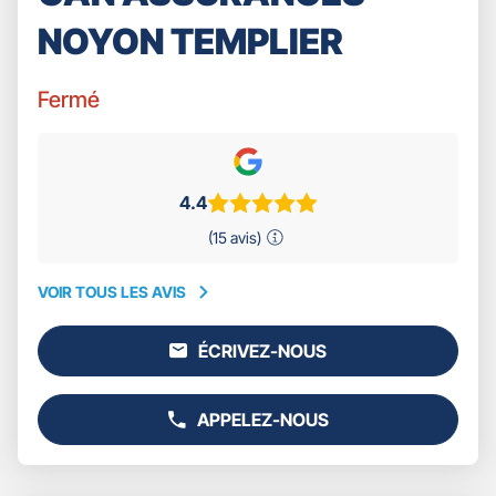
NOYON TEMPLIER
Fermé
4.4
(15 avis)
VOIR TOUS LES AVIS
VOIR
TOUS
ÉCRIVEZ-NOUS
LES
L'AGENCE
AVIS
GAN
ASSURANCES
APPELEZ-NOUS
NOYON
AFFICHER
TEMPLIER
LE
NUMÉRO
DE