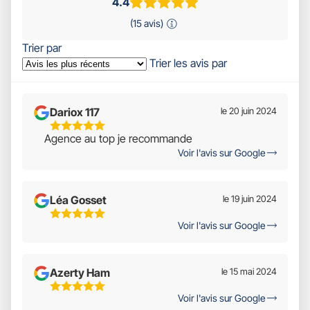
4.4
(15 avis)
Trier par
Trier les avis par
Dariox 117
le 20 juin 2024
5
Agence au top je recommande
Étoiles
Voir l'avis sur Google
Sur
5
Léa Gosset
le 19 juin 2024
5
Voir l'avis sur Google
Étoiles
Sur
5
Azerty Ham
le 15 mai 2024
5
Voir l'avis sur Google
Étoiles