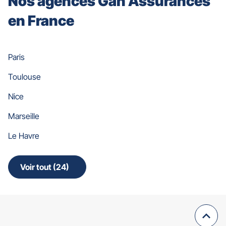
Nos agences Gan Assurances
en France
Paris
Toulouse
Nice
Marseille
Le Havre
Voir tout (24)
de
points
de
vente
de
Remo
(navi
Gan