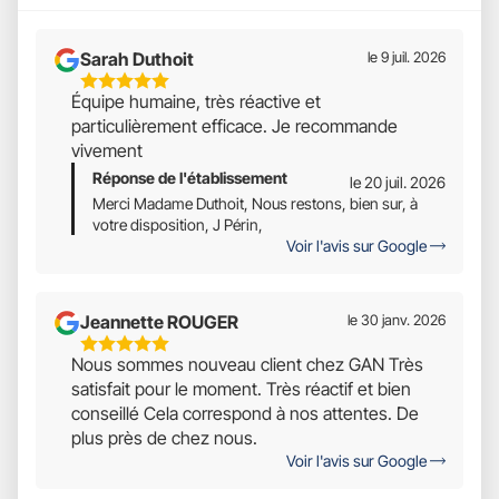
Sarah Duthoit
le 9 juil. 2026
5
Équipe humaine, très réactive et
Étoiles
particulièrement efficace. Je recommande
Sur
vivement
5
Réponse de l'établissement
le 20 juil. 2026
Merci Madame Duthoit, Nous restons, bien sur, à
votre disposition, J Périn,
Voir l'avis sur Google
Jeannette ROUGER
le 30 janv. 2026
5
Nous sommes nouveau client chez GAN Très
Étoiles
satisfait pour le moment. Très réactif et bien
Sur
conseillé Cela correspond à nos attentes. De
5
plus près de chez nous.
Voir l'avis sur Google