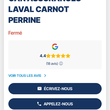
LAVAL CARNOT
PERRINE
Fermé
4.4
(18 avis)
VOIR TOUS LES AVIS
VOIR
TOUS
ÉCRIVEZ-NOUS
LES
L'AGENCE
AVIS
GAN
ASSURANCES
APPELEZ-NOUS
LAVAL
AFFICHER