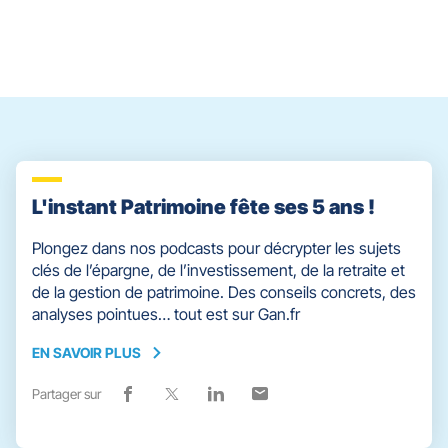
contrôle
du
slider
[ECHAP
pour
quitter]
L'instant Patrimoine fête ses 5 ans !
Plongez dans nos podcasts pour décrypter les sujets
clés de l’épargne, de l’investissement, de la retraite et
de la gestion de patrimoine. Des conseils concrets, des
analyses pointues… tout est sur Gan.fr
EN SAVOIR PLUS
EN
SAVOIR
Partager sur
Lien
(ouvre
Lien
(ouvre
Lien
(ouvre
Lien
(ouvre
PLUS
de
dans
de
dans
de
dans
de
dans
partage
une
partage
une
partage
une
partage
une