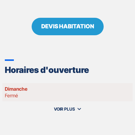
DEVIS HABITATION
Horaires d'ouverture
Horaires
Dimanche
d'ouverture
Fermé
d'aujourd'hui
VOIR PLUS
et
les
horaires
d'ouverture