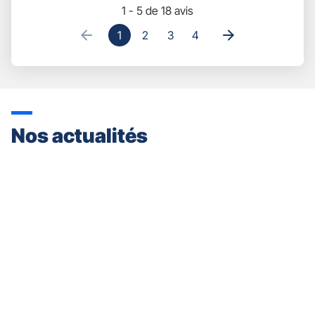
1 - 5 de 18 avis
1
2
3
4
Nos actualités
Appuyer
sur
la
touche
ENTRÉE
pour
prendre
le
contrôle
du