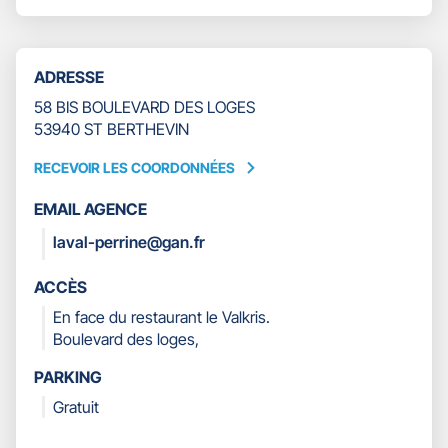
CARNOT
LE
PERRINE
NUMÉRO
DE
TÉLÉPHONE
ADRESSE
DU
POINT
58 BIS BOULEVARD DES LOGES
DE
53940 ST BERTHEVIN
VENTE
GAN
RECEVOIR LES COORDONNÉES
RECEVOIR
ASSURANCES
LES
LAVAL
EMAIL AGENCE
COORDONNÉES
CARNOT
laval-perrine@gan.fr
PERRINE
ACCÈS
En face du restaurant le Valkris.
Boulevard des loges,
PARKING
Gratuit