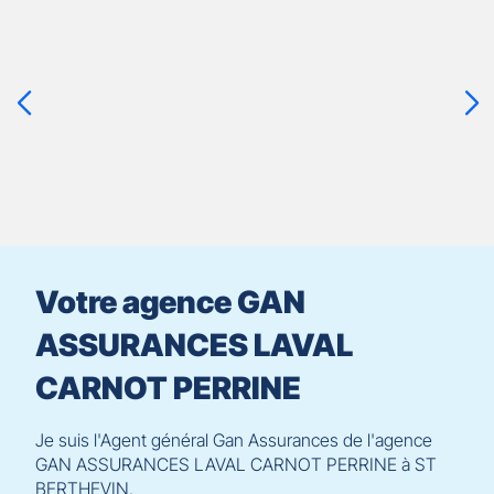
Appuyer
sur
la
touche
ENTRÉE
pour
prendre
le
contrôle
du
slider
[ECHAP
pour
Votre agence GAN
quitter]
ASSURANCES LAVAL
CARNOT PERRINE
Je suis l'Agent général Gan Assurances de l'agence
GAN ASSURANCES LAVAL CARNOT PERRINE à ST
BERTHEVIN.