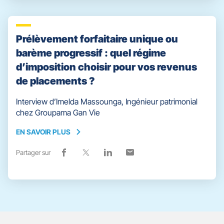
vers
nouvelle
vers
nouvelle
vers
nouvelle
vers
nouvelle
facebook
fenêtre)
x
fenêtre)
linkedin
fenêtre)
email
fenêtre)
Prélèvement forfaitaire unique ou
barème progressif : quel régime
d’imposition choisir pour vos revenus
de placements ?
Interview d’Imelda Massounga, Ingénieur patrimonial
chez Groupama Gan Vie
EN SAVOIR PLUS
EN
SAVOIR
Partager sur
Lien
(ouvre
Lien
(ouvre
Lien
(ouvre
Lien
(ouvre
PLUS
de
dans
de
dans
de
dans
de
dans
partage
une
partage
une
partage
une
partage
une
vers
nouvelle
vers
nouvelle
vers
nouvelle
vers
nouvelle
facebook
fenêtre)
x
fenêtre)
linkedin
fenêtre)
email
fenêtre)