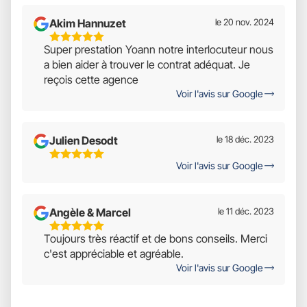
Akim Hannuzet
le 20 nov. 2024
5
Super prestation Yoann notre interlocuteur nous
Étoiles
a bien aider à trouver le contrat adéquat. Je
Sur
reçois cette agence
5
Voir l'avis sur Google
Julien Desodt
le 18 déc. 2023
5
Voir l'avis sur Google
Étoiles
Sur
5
Angèle & Marcel
le 11 déc. 2023
5
Toujours très réactif et de bons conseils. Merci
Étoiles
c'est appréciable et agréable.
Sur
Voir l'avis sur Google
5