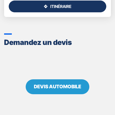
ITINÉRAIRE
JUSQU'AU
POINT
DE
VENTE
GAN
ASSURANCES
Demandez un devis
LAVAL
CARNOT
PERRINE
DEVIS AUTOMOBILE