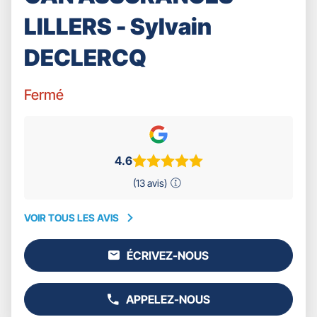
LILLERS - Sylvain
DECLERCQ
Fermé
4.6
(13 avis)
VOIR TOUS LES AVIS
VOIR
TOUS
ÉCRIVEZ-NOUS
LES
L'AGENCE
AVIS
GAN
ASSURANCES
APPELEZ-NOUS
LILLERS
AFFICHER