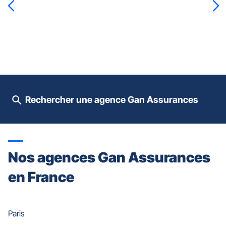
touche
ENTRÉE
pour
prendre
le
contrôle
du
slider
[ECHAP
pour
Rechercher une agence Gan Assurances
quitter]
Nos agences Gan Assurances
en France
Paris