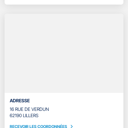
-
LE
SYLVAIN
NUMÉRO
DECLERCQ
DE
TÉLÉPHONE
DU
POINT
DE
VENTE
GAN
ASSURANCES
LILLERS
-
SYLVAIN
DECLERCQ
ADRESSE
16 RUE DE VERDUN
62190 LILLERS
RECEVOIR LES COORDONNÉES