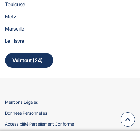
Toulouse
Metz
Marseille
Le Havre
Voir tout (24)
de
points
de
vente
de
Gan
Assurances
(ouvre
Mentions Légales
dans
(ouvre
Données Personnelles
une
dans
nouvelle
Remo
(navi
(ouvre
Accessibilité Partiellement Conforme
une
fenêtre)
en
dans
nouvelle
(ouvre
Cookies
une
haut
fenêtre)