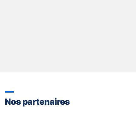
Nos partenaires
Appuyer
sur
la