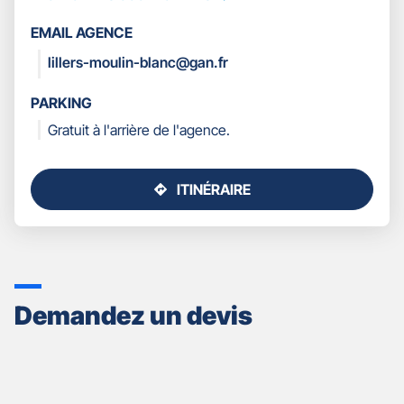
RECEVOIR
LES
EMAIL AGENCE
COORDONNÉES
lillers-moulin-blanc@gan.fr
PARKING
Gratuit à l'arrière de l'agence.
ITINÉRAIRE
JUSQU'AU
POINT
DE
VENTE
GAN
ASSURANCES
Demandez un devis
LILLERS
-
SYLVAIN
DECLERCQ