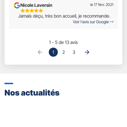
Nicole Laversin
le 17 févr. 2021
5
Jamais déçu, très bon accueil, je recommande.
Étoiles
Voir l'avis sur Google
Sur
5
1 - 5 de 13 avis
1
2
3
Nos actualités
Appuyer
sur
la