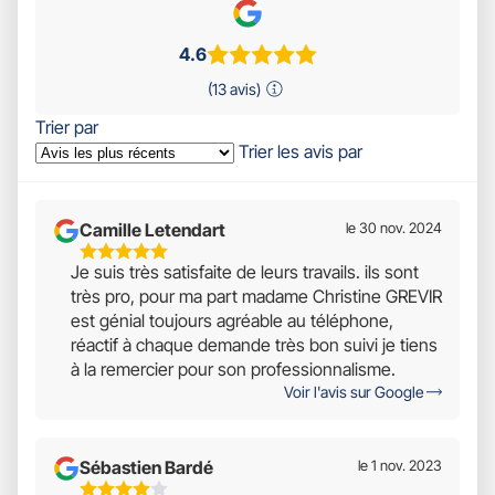
4.6
(13 avis)
Trier par
Trier les avis par
Camille Letendart
le 30 nov. 2024
5
Je suis très satisfaite de leurs travails. ils sont
Étoiles
très pro, pour ma part madame Christine GREVIR
Sur
est génial toujours agréable au téléphone,
5
réactif à chaque demande très bon suivi je tiens
à la remercier pour son professionnalisme.
Voir l'avis sur Google
Sébastien Bardé
le 1 nov. 2023
4