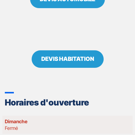
DEVIS HABITATION
Horaires d'ouverture
Horaires
Dimanche
d'ouverture
Fermé
d'aujourd'hui