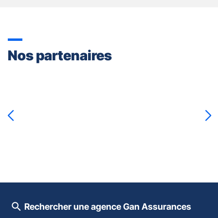
Nos partenaires
Appuyer
sur
la
touche
ENTRÉE
pour
prendre
le
contrôle
du
slider
[ECHAP
pour
Rechercher une agence Gan Assurances
quitter]