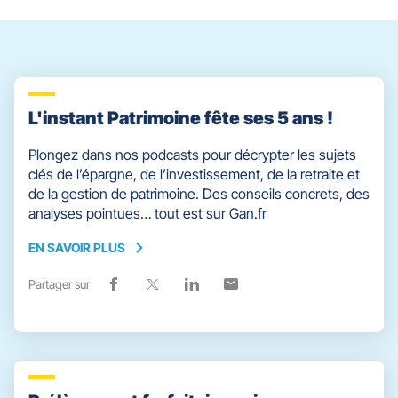
[ECHAP
pour
quitter]
L'instant Patrimoine fête ses 5 ans !
Plongez dans nos podcasts pour décrypter les sujets
clés de l’épargne, de l’investissement, de la retraite et
de la gestion de patrimoine. Des conseils concrets, des
analyses pointues… tout est sur Gan.fr
EN SAVOIR PLUS
EN
SAVOIR
Partager sur
Lien
(ouvre
Lien
(ouvre
Lien
(ouvre
Lien
(ouvre
PLUS
de
dans
de
dans
de
dans
de
dans
partage
une
partage
une
partage
une
partage
une
vers
nouvelle
vers
nouvelle
vers
nouvelle
vers
nouvelle
facebook
fenêtre)
x
fenêtre)
linkedin
fenêtre)
email
fenêtre)