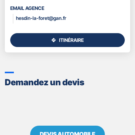
LES
EMAIL AGENCE
COORDONNÉES
hesdin-la-foret@gan.fr
ITINÉRAIRE
JUSQU'AU
POINT
DE
VENTE
GAN
ASSURANCES
Demandez un devis
HESDIN
DEVIS AUTOMOBILE