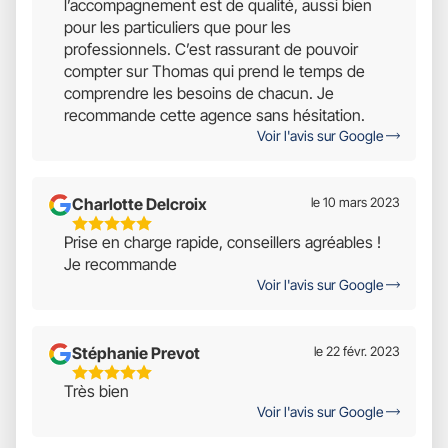
l’accompagnement est de qualité, aussi bien
pour les particuliers que pour les
professionnels. C’est rassurant de pouvoir
compter sur Thomas qui prend le temps de
comprendre les besoins de chacun. Je
recommande cette agence sans hésitation.
Voir l'avis sur Google
Charlotte Delcroix
le 10 mars 2023
5
Prise en charge rapide, conseillers agréables !
Étoiles
Je recommande
Sur
Voir l'avis sur Google
5
Stéphanie Prevot
le 22 févr. 2023
5
Très bien
Étoiles
Voir l'avis sur Google
Sur
5