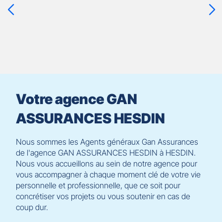
ENTRÉE
pour
prendre
le
contrôle
du
slider
[ECHAP
pour
Votre agence GAN
quitter]
ASSURANCES HESDIN
Nous sommes les Agents généraux Gan Assurances
de l'agence GAN ASSURANCES HESDIN à HESDIN.
Nous vous accueillons au sein de notre agence pour
vous accompagner à chaque moment clé de votre vie
personnelle et professionnelle, que ce soit pour
concrétiser vos projets ou vous soutenir en cas de
coup dur.