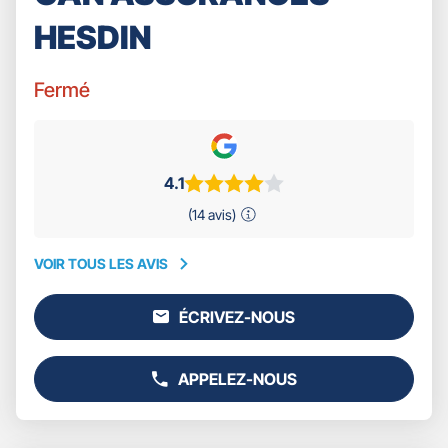
HESDIN
Fermé
4.1
(14 avis)
VOIR TOUS LES AVIS
VOIR
TOUS
ÉCRIVEZ-NOUS
LES
L'AGENCE
AVIS
GAN
ASSURANCES
APPELEZ-NOUS
HESDIN
AFFICHER
LE
NUMÉRO
DE