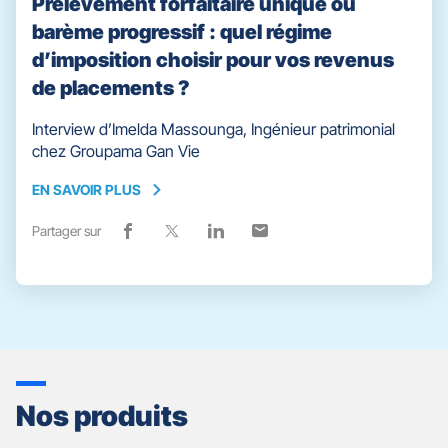
Prélèvement forfaitaire unique ou
barème progressif : quel régime
d’imposition choisir pour vos revenus
de placements ?
Interview d’Imelda Massounga, Ingénieur patrimonial
chez Groupama Gan Vie
EN SAVOIR PLUS
EN
SAVOIR
Partager sur
Lien
(ouvre
Lien
(ouvre
Lien
(ouvre
Lien
(ouvre
PLUS
de
dans
de
dans
de
dans
de
dans
partage
une
partage
une
partage
une
partage
une
vers
nouvelle
vers
nouvelle
vers
nouvelle
vers
nouvelle
facebook
fenêtre)
x
fenêtre)
linkedin
fenêtre)
email
fenêtre)
Nos produits