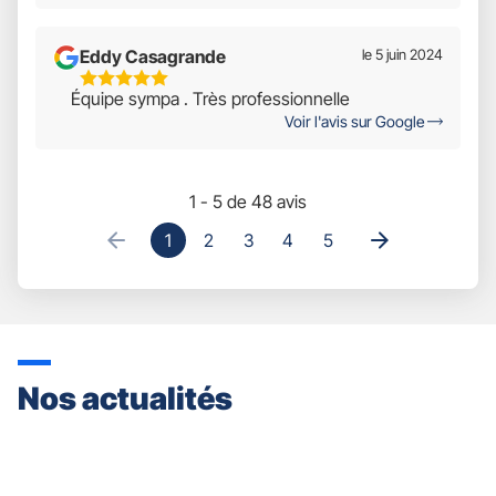
Eddy Casagrande
le 5 juin 2024
5
Équipe sympa . Très professionnelle
Étoiles
Voir l'avis sur Google
Sur
5
1 - 5 de 48 avis
1
2
3
4
5
Nos actualités
Appuyer
sur