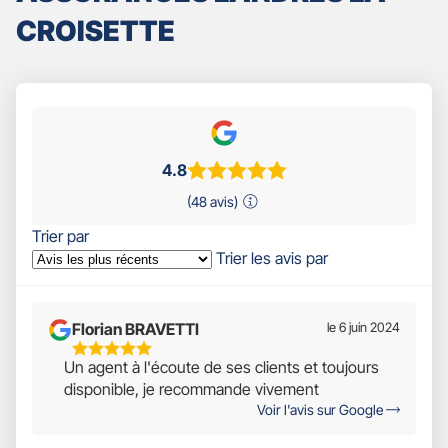
CROISETTE
4.8
(48 avis)
Trier par
Trier les avis par
Florian BRAVETTI
le 6 juin 2024
5
Un agent à l'écoute de ses clients et toujours
Étoiles
disponible, je recommande vivement
Sur
Voir l'avis sur Google
5