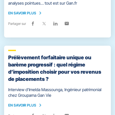
analyses pointues… tout est sur Gan.fr
EN SAVOIR PLUS
EN
SAVOIR
Partager sur
Lien
(ouvre
Lien
(ouvre
Lien
(ouvre
Lien
(ouvre
PLUS
de
dans
de
dans
de
dans
de
dans
partage
une
partage
une
partage
une
partage
une
vers
nouvelle
vers
nouvelle
vers
nouvelle
vers
nouvelle
facebook
fenêtre)
x
fenêtre)
linkedin
fenêtre)
email
fenêtre)
Prélèvement forfaitaire unique ou
barème progressif : quel régime
d’imposition choisir pour vos revenus
de placements ?
Interview d’Imelda Massounga, Ingénieur patrimonial
chez Groupama Gan Vie
EN SAVOIR PLUS
EN
SAVOIR