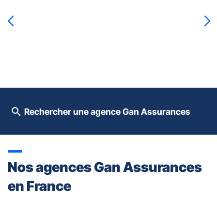
sur
la
touche
ENTRÉE
pour
prendre
le
contrôle
du
slider
[ECHAP
pour
Rechercher une agence Gan Assurances
quitter]
Nos agences Gan Assurances
en France