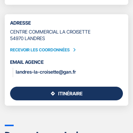
LA
LE
CROISETTE
NUMÉRO
DE
TÉLÉPHONE
ADRESSE
DU
POINT
CENTRE COMMERCIAL LA CROISETTE
DE
54970 LANDRES
VENTE
GAN
RECEVOIR LES COORDONNÉES
RECEVOIR
ASSURANCES
LES
LANDRES
EMAIL AGENCE
COORDONNÉES
LA
landres-la-croisette@gan.fr
CROISETTE
ITINÉRAIRE
JUSQU'AU
POINT
DE
VENTE
GAN
ASSURANCES