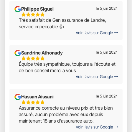
Philippe Siguel
le 5 juin 2024
5
Très satisfait de Gan assurance de Landre,
Étoiles
service impeccable 👍
Sur
Voir l'avis sur Google
5
Sandrine Athonady
le 5 juin 2024
5
Équipe très sympathique, toujours a l'écoute et
Étoiles
de bon conseil merci a vous
Sur
Voir l'avis sur Google
5
Hassan Aissani
le 5 juin 2024
5
Assurance correcte au niveau prix et très bien
Étoiles
assuré, aucun problème avec eux depuis
Sur
maintenant 18 ans d'assurance auto.
5
Voir l'avis sur Google