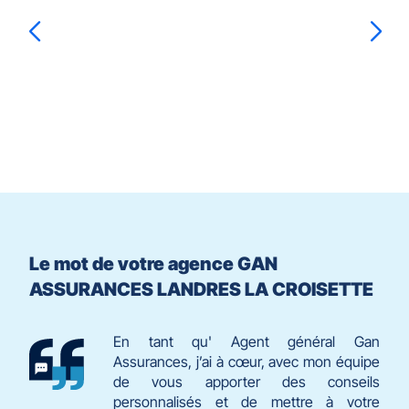
ENTRÉE
pour
prendre
le
Mario
SPIGARELLI
contrôle
du
slider
[ECHAP
pour
quitter]
Le mot de votre agence GAN
ASSURANCES LANDRES LA CROISETTE
En tant qu' Agent général Gan
Assurances, j’ai à cœur, avec mon équipe
de vous apporter des conseils
personnalisés et de mettre à votre