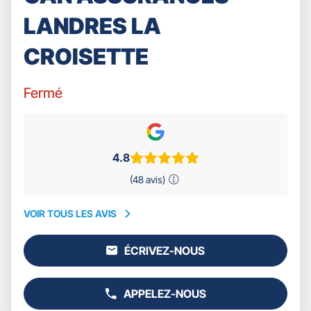
LANDRES LA
CROISETTE
Fermé
4.8
(48 avis)
VOIR TOUS LES AVIS
VOIR
TOUS
ÉCRIVEZ-NOUS
LES
L'AGENCE
AVIS
GAN
ASSURANCES
APPELEZ-NOUS
LANDRES
AFFICHER