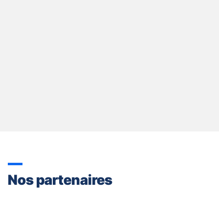
quitter]
Nos partenaires
Appuyer