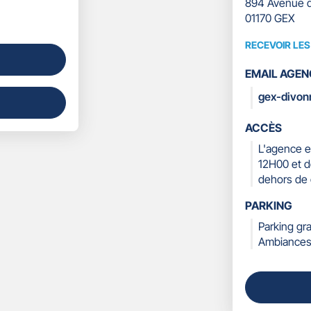
894 Avenue d
01170 GEX
RECEVOIR LE
RECEVOIR
LES
EMAIL AGEN
COORDONN
gex-divon
ACCÈS
L'agence e
12H00 et d
dehors de 
PARKING
Parking gr
Ambiances