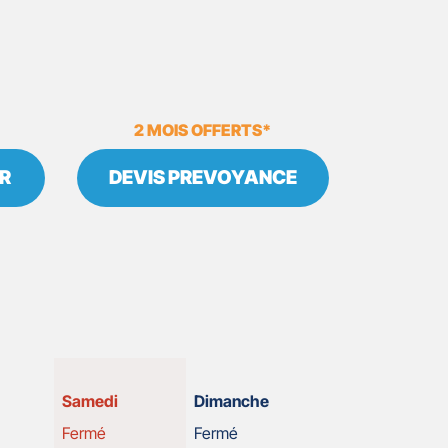
2 MOIS OFFERTS*
R
DEVIS PREVOYANCE
Horaires
Samedi
Dimanche
d'ouverture
Fermé
Fermé
d'aujourd'hui