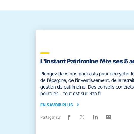
quitter]
L'instant Patrimoine fête ses 5 a
Plongez dans nos podcasts pour décrypter le
de l’épargne, de l’investissement, de la retrait
gestion de patrimoine. Des conseils concrets
pointues… tout est sur Gan.fr
EN SAVOIR PLUS
EN
SAVOIR
Partager sur
Lien
(ouvre
Lien
(ouvre
Lien
(ouvre
Lien
(ouvre
PLUS
de
dans
de
dans
de
dans
de
dans
partage
une
partage
une
partage
une
partage
une