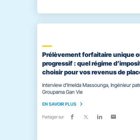
vers
nouvelle
vers
nouvelle
vers
nouvelle
vers
nouvelle
facebook
fenêtre)
x
fenêtre)
linkedin
fenêtre)
email
fenêtre)
Prélèvement forfaitaire unique 
progressif : quel régime d’imposi
choisir pour vos revenus de pla
Interview d’Imelda Massounga, Ingénieur pat
Groupama Gan Vie
EN SAVOIR PLUS
EN
SAVOIR
Partager sur
Lien
(ouvre
Lien
(ouvre
Lien
(ouvre
Lien
(ouvre
PLUS
de
dans
de
dans
de
dans
de
dans
partage
une
partage
une
partage
une
partage
une