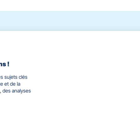
ns !
s sujets clés
e et de la
, des analyses