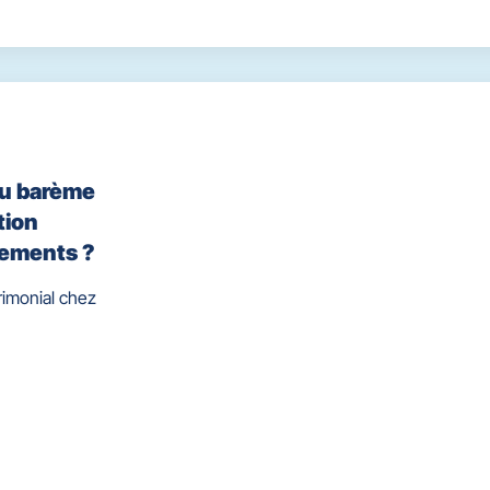
ou barème
tion
cements ?
rimonial chez