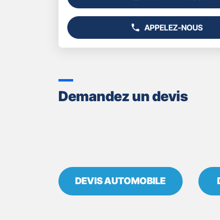
L'AGENCE
AVIS
GAN
ASSURANCES
APPELEZ-NOUS
CLERMONT
AFFICHER
REPUBLIQUE
LE
NUMÉRO
DE
TÉLÉPHONE
DU
POINT
Demandez un devis
DE
VENTE
GAN
ASSURANCES
CLERMONT
REPUBLIQUE
DEVIS AUTOMOBILE