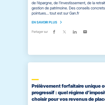
de l’épargne, de l’investissement, de la retrait
gestion de patrimoine. Des conseils concrets
pointues… tout est sur Gan.fr
EN SAVOIR PLUS
EN
SAVOIR
Partager sur
Lien
(ouvre
Lien
(ouvre
Lien
(ouvre
Lien
(ouvre
PLUS
de
dans
de
dans
de
dans
de
dans
partage
une
partage
une
partage
une
partage
une
vers
nouvelle
vers
nouvelle
vers
nouvelle
vers
nouvelle
facebook
fenêtre)
x
fenêtre)
linkedin
fenêtre)
email
fenêtre)
Prélèvement forfaitaire unique 
progressif : quel régime d’imposi
choisir pour vos revenus de pla