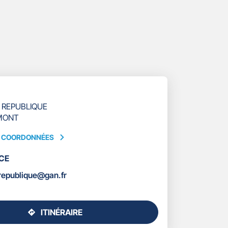
A REPUBLIQUE
MONT
S COORDONNÉES
CE
ÉES
republique@gan.fr
ITINÉRAIRE
JUSQU'AU