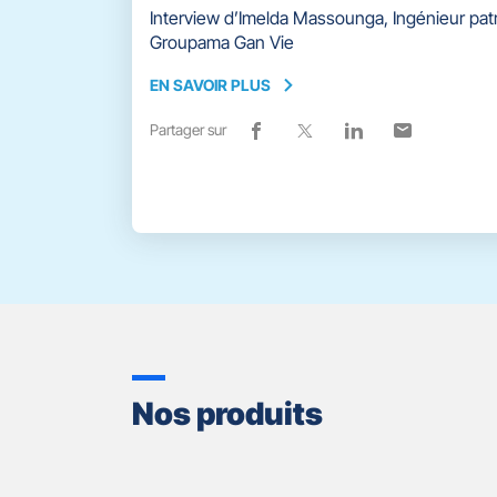
Interview d’Imelda Massounga, Ingénieur pat
Groupama Gan Vie
EN SAVOIR PLUS
EN
SAVOIR
Partager sur
Lien
(ouvre
Lien
(ouvre
Lien
(ouvre
Lien
(ouvre
PLUS
de
dans
de
dans
de
dans
de
dans
partage
une
partage
une
partage
une
partage
une
vers
nouvelle
vers
nouvelle
vers
nouvelle
vers
nouvelle
facebook
fenêtre)
x
fenêtre)
linkedin
fenêtre)
email
fenêtre)
Nos produits
Appuyer