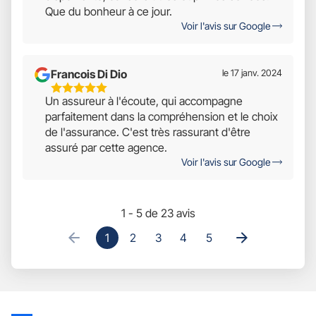
Que du bonheur à ce jour.
Voir l'avis sur Google
Francois Di Dio
le 17 janv. 2024
5
Un assureur à l'écoute, qui accompagne
Étoiles
parfaitement dans la compréhension et le choix
Sur
de l'assurance. C'est très rassurant d'être
5
assuré par cette agence.
Voir l'avis sur Google
1 - 5 de 23 avis
1
2
3
4
5