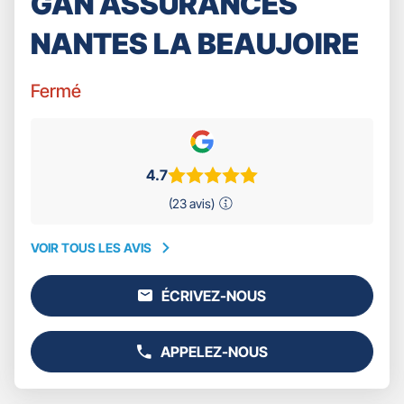
GAN ASSURANCES
NANTES LA BEAUJOIRE
Fermé
4.7
(23 avis)
VOIR TOUS LES AVIS
VOIR
TOUS
ÉCRIVEZ-NOUS
LES
L'AGENCE
AVIS
GAN
ASSURANCES
APPELEZ-NOUS
NANTES
AFFICHER
LA
LE
BEAUJOIRE
NUMÉRO