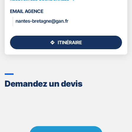
RECEVOIR
LES
EMAIL AGENCE
COORDONNÉES
nantes-bretagne@gan.fr
ITINÉRAIRE
JUSQU'AU
POINT
DE
VENTE
GAN
ASSURANCES
Demandez un devis
NANTES
LA
BEAUJOIRE