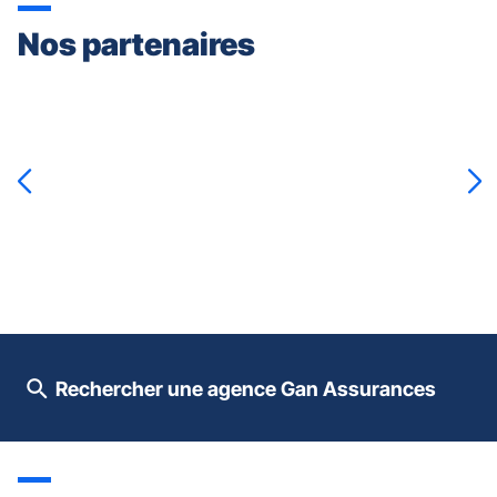
Nos partenaires
Appuyer
sur
la
touche
ENTRÉE
pour
prendre
le
contrôle
du
slider
[ECHAP
pour
Rechercher une agence Gan Assurances
quitter]