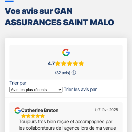
Vos avis sur GAN
ASSURANCES SAINT MALO
4.7
(32 avis)
Trier par
Trier les avis par
Catherine Breton
le 7 févr. 2025
5
Toujours très bien reçue et accompagnée par
Étoiles
les collaborateurs de l’agence lors de ma venue
Sur