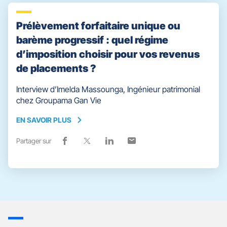
facebook
fenêtre)
x
fenêtre)
linkedin
fenêtre)
email
fenêtre)
Prélèvement forfaitaire unique ou
barème progressif : quel régime
d’imposition choisir pour vos revenus
de placements ?
Interview d’Imelda Massounga, Ingénieur patrimonial
chez Groupama Gan Vie
EN SAVOIR PLUS
EN
SAVOIR
Partager sur
Lien
(ouvre
Lien
(ouvre
Lien
(ouvre
Lien
(ouvre
PLUS
de
dans
de
dans
de
dans
de
dans
partage
une
partage
une
partage
une
partage
une
vers
nouvelle
vers
nouvelle
vers
nouvelle
vers
nouvelle
facebook
fenêtre)
x
fenêtre)
linkedin
fenêtre)
email
fenêtre)