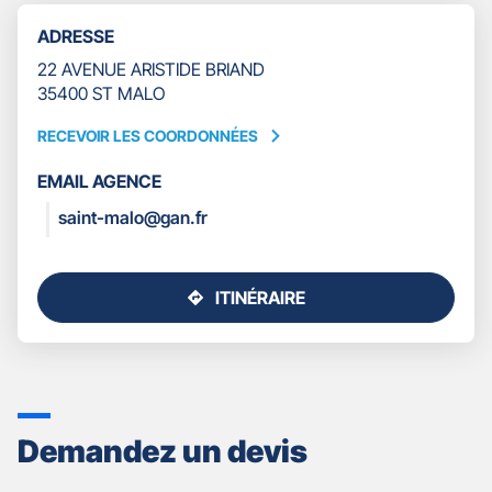
TÉLÉPHONE
ADRESSE
DU
POINT
22 AVENUE ARISTIDE BRIAND
DE
35400 ST MALO
VENTE
GAN
RECEVOIR LES COORDONNÉES
RECEVOIR
ASSURANCES
LES
SAINT
EMAIL AGENCE
COORDONNÉES
MALO
saint-malo@gan.fr
ITINÉRAIRE
JUSQU'AU
POINT
DE
VENTE
GAN
ASSURANCES
Demandez un devis
SAINT
MALO