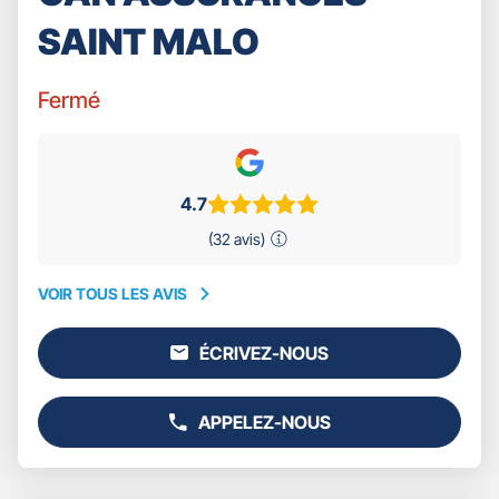
SAINT MALO
Fermé
4.7
(32 avis)
VOIR TOUS LES AVIS
VOIR
TOUS
ÉCRIVEZ-NOUS
LES
L'AGENCE
AVIS
GAN
ASSURANCES
APPELEZ-NOUS
SAINT
AFFICHER
MALO
LE
NUMÉRO
DE