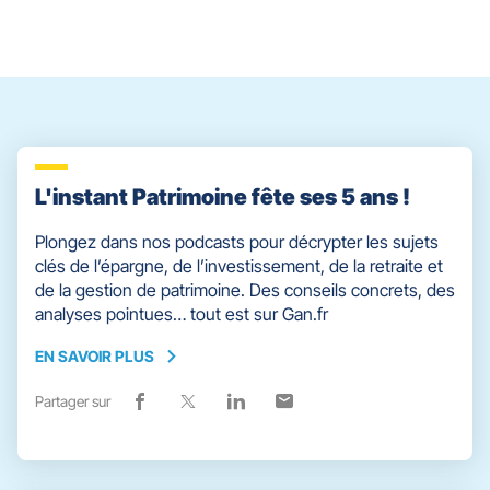
du
slider
[ECHAP
pour
quitter]
L'instant Patrimoine fête ses 5 ans !
Plongez dans nos podcasts pour décrypter les sujets
clés de l’épargne, de l’investissement, de la retraite et
de la gestion de patrimoine. Des conseils concrets, des
analyses pointues… tout est sur Gan.fr
EN SAVOIR PLUS
EN
SAVOIR
Partager sur
Lien
(ouvre
Lien
(ouvre
Lien
(ouvre
Lien
(ouvre
PLUS
de
dans
de
dans
de
dans
de
dans
partage
une
partage
une
partage
une
partage
une
vers
nouvelle
vers
nouvelle
vers
nouvelle
vers
nouvelle