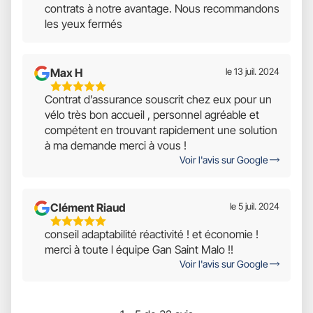
contrats à notre avantage. Nous recommandons
les yeux fermés
Max H
le 13 juil. 2024
5
Contrat d’assurance souscrit chez eux pour un
Étoiles
vélo très bon accueil , personnel agréable et
Sur
compétent en trouvant rapidement une solution
5
à ma demande merci à vous !
Voir l'avis sur Google
Clément Riaud
le 5 juil. 2024
5
conseil adaptabilité réactivité ! et économie !
Étoiles
merci à toute l équipe Gan Saint Malo !!
Sur
Voir l'avis sur Google
5