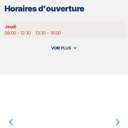
Horaires d'ouverture
Horaires
Jeudi
d'ouverture
09:00
-
12:30
13:30
-
18:00
d'aujourd'hui
VOIR PLUS
et
les
horaires
d'ouverture
de
votre
agence
Nos
GAN
Appuyer
ASSURANCES
agents
sur
SAINT
la
MALO
touche
ENTRÉE
pour