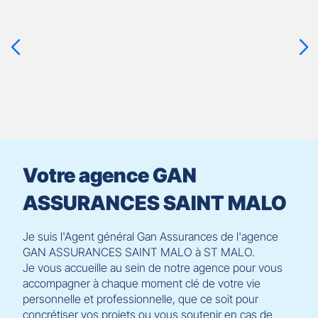
sur
la
touche
ENTRÉE
pour
prendre
le
contrôle
du
slider
[ECHAP
pour
Votre agence GAN
quitter]
ASSURANCES SAINT MALO
Je suis l'Agent général Gan Assurances de l'agence
GAN ASSURANCES SAINT MALO à ST MALO.
Je vous accueille au sein de notre agence pour vous
accompagner à chaque moment clé de votre vie
personnelle et professionnelle, que ce soit pour
concrétiser vos projets ou vous soutenir en cas de