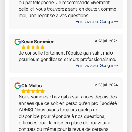
ou par téléphone. Je recommande vivement
5
celle-ci, vous trouverez sans en douter, comme
moi, une réponse à vos questions.
Voir l'avis sur Google
Kevin Sommier
le 24 juil. 2024
5
Je conseille fortement l'équipe gan saint malo
Étoiles
pour leurs gentillesse et leurs professionalisme.
Sur
Voir l'avis sur Google
5
Clr Molac
le 23 juil. 2024
5
Nous sommes chez gab assurances depuis des
Étoiles
années que ce soit en perso qu’en pro ( société
Sur
ADMS) Nous avons toujours quelqu’un
5
disponible pour répondre à nos questions,
efficaces pour la mise en place de nouveaux
contrats ou même pour la revue de certains