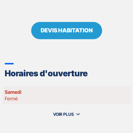
DEVIS HABITATION
Horaires d'ouverture
Horaires
Samedi
d'ouverture
Fermé
d'aujourd'hui
VOIR PLUS
et
les
horaires