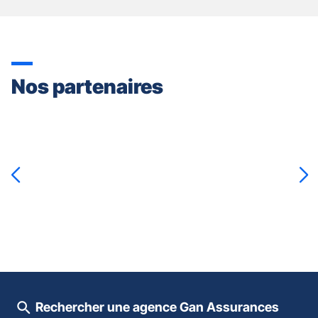
Nos partenaires
Appuyer
sur
la
touche
ENTRÉE
pour
prendre
le
contrôle
du
slider
[ECHAP
pour
Rechercher une agence Gan Assurances
quitter]