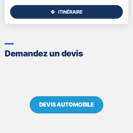
ITINÉRAIRE
JUSQU'AU
POINT
DE
VENTE
GAN
ASSURANCES
Demandez un devis
LES
SABLES
D
OLONNE
-
PIGNON
BENOIT
DEVIS AUTOMOBILE