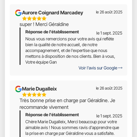
Aurore Coignard Marcadey
le 26 août 2025
5
super ! Merci Géraldine
Étoiles
Réponse de l'établissement
Sur
le 1 sept. 2025
5
Nous vous remercions pour votre avis qui reflète
bien la qualité de notre accueil, de notre
accompagnement, et de l'expertise que nous
mettons à disposition de nos clients. Bien à vous,
Votre équipe Gan
Voir l'avis sur Google
Marie Dugalleix
le 26 août 2025
5
Très bonne prise en charge par Géraldine. Je
Étoiles
recommande vivement
Sur
Réponse de l'établissement
5
le 1 sept. 2025
Chère Marie Dugalleix, Merci beaucoup pour votre
aimable avis ! Nous sommes ravis d'apprendre que
la prise en charge par Géraldine vous a satisfaite.