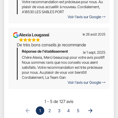
Votre recommandation est précieuse pour nous. Au
plaisir de vous accueillir à nouveau. Cordialement,
A18530 LES SABLES PORT
Voir l'avis sur Google
Alexia Lougassi
le 26 août 2025
5
De très bons conseils je recommande
Étoiles
Réponse de l'établissement
Sur
le 1 sept. 2025
5
Chère Alexia, Merci beaucoup pour votre avis positif!
Nous sommes ravis que nos conseils vous aient
satisfaits. Votre recommandation est très précieuse
pour nous. Au plaisir de vous voir bientôt!
Cordialement, La Team Gan
Voir l'avis sur Google
1 - 5 de 127 avis
1
2
3
4
5