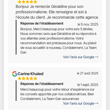
5
Bonjour Je remercie Géraldine pour son
Étoiles
professionnalisme. Elle renseigne et est à
Sur
l'écoute du client. Je recommande cette agence
5
Réponse de l'établissement
le 5 nov. 2025
Bonjour, Merci beaucoup pour votre avis 5 étoiles.
Nous sommes ravis que Géraldine ait su répondre à
vos attentes avec professionnalisme. Votre
recommandation est précieuse pour nous. Au plaisir
de vous accueillir à nouveau. Cordialement, La Team
Gan
Voir l'avis sur Google
Carine Khaled
le 27 août 2025
5
Réponse de l'établissement
Étoiles
le 1 sept. 2025
Sur
Merci beaucoup pour votre retour d'expérience sur
les conseils apportés par nos collaboratrices. Bien
5
Cordialement, La Team Gan assurances
Voir l'avis sur Google