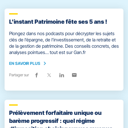
L'instant Patrimoine fête ses 5 ans !
Plongez dans nos podcasts pour décrypter les sujets
clés de l’épargne, de l’investissement, de la retraite et
de la gestion de patrimoine. Des conseils concrets, des
analyses pointues… tout est sur Gan.fr
EN SAVOIR PLUS
EN
SAVOIR
Partager sur
Lien
(ouvre
Lien
(ouvre
Lien
(ouvre
Lien
(ouvre
PLUS
de
dans
de
dans
de
dans
de
dans
partage
une
partage
une
partage
une
partage
une
vers
nouvelle
vers
nouvelle
vers
nouvelle
vers
nouvelle
facebook
fenêtre)
x
fenêtre)
linkedin
fenêtre)
email
fenêtre)
Prélèvement forfaitaire unique ou
barème progressif : quel régime