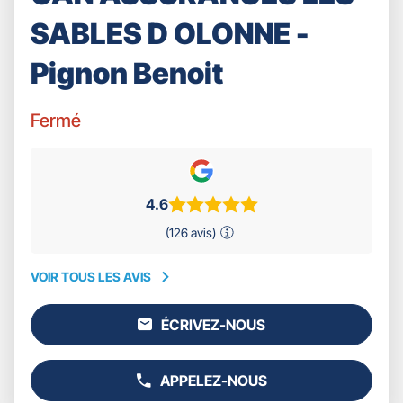
SABLES D OLONNE -
Pignon Benoit
Fermé
4.6
(126 avis)
VOIR TOUS LES AVIS
VOIR
TOUS
ÉCRIVEZ-NOUS
LES
L'AGENCE
AVIS
GAN
ASSURANCES
APPELEZ-NOUS
LES
AFFICHER