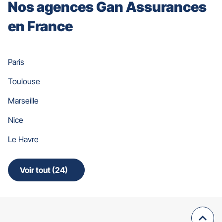
Nos agences Gan Assurances
en France
Paris
Toulouse
Marseille
Nice
Le Havre
Voir tout (24)
de
points
de
vente
de