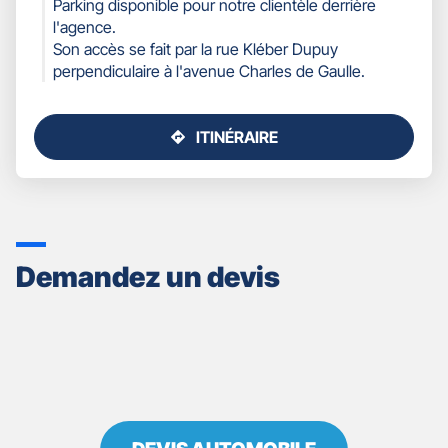
Parking disponible pour notre clientèle derrière
l'agence.
Son accès se fait par la rue Kléber Dupuy
perpendiculaire à l'avenue Charles de Gaulle.
ITINÉRAIRE
JUSQU'AU
POINT
DE
VENTE
GAN
ASSURANCES
Demandez un devis
LA
TESTE
DE
BUCH
ARCACHON
-
DAVET