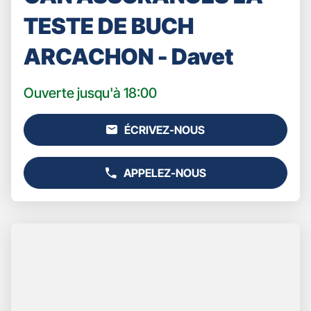
TESTE DE BUCH
ARCACHON - Davet
Ouverte jusqu'à 18:00
ÉCRIVEZ-NOUS
L'AGENCE
GAN
ASSURANCES
APPELEZ-NOUS
LA
AFFICHER
TESTE
LE
DE
NUMÉRO
BUCH
DE
ARCACHON
TÉLÉPHONE
-
DU
DAVET
POINT
DE
VENTE
GAN