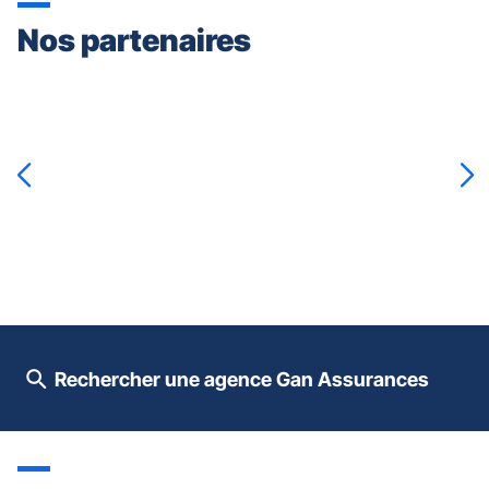
Nos partenaires
Appuyer
sur
la
touche
ENTRÉE
pour
prendre
le
contrôle
du
slider
[ECHAP
pour
Rechercher une agence Gan Assurances
quitter]