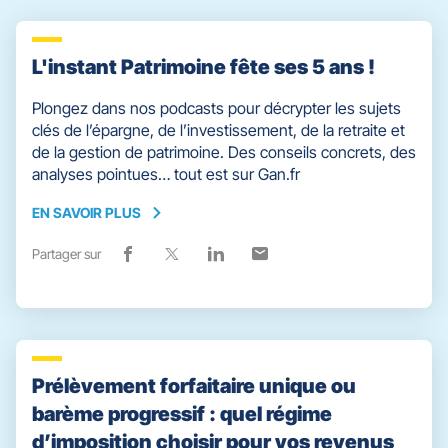
L'instant Patrimoine fête ses 5 ans !
Plongez dans nos podcasts pour décrypter les sujets
clés de l’épargne, de l’investissement, de la retraite et
de la gestion de patrimoine. Des conseils concrets, des
analyses pointues… tout est sur Gan.fr
EN SAVOIR PLUS
EN
SAVOIR
Partager sur
Lien
(ouvre
Lien
(ouvre
Lien
(ouvre
Lien
(ouvre
PLUS
de
dans
de
dans
de
dans
de
dans
partage
une
partage
une
partage
une
partage
une
vers
nouvelle
vers
nouvelle
vers
nouvelle
vers
nouvelle
facebook
fenêtre)
x
fenêtre)
linkedin
fenêtre)
email
fenêtre)
Prélèvement forfaitaire unique ou
barème progressif : quel régime
d’imposition choisir pour vos revenus