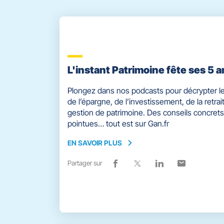
L'instant Patrimoine fête ses 5 a
Plongez dans nos podcasts pour décrypter le
de l’épargne, de l’investissement, de la retrait
gestion de patrimoine. Des conseils concrets
pointues… tout est sur Gan.fr
EN SAVOIR PLUS
EN
SAVOIR
Partager sur
Lien
(ouvre
Lien
(ouvre
Lien
(ouvre
Lien
(ouvre
PLUS
de
dans
de
dans
de
dans
de
dans
partage
une
partage
une
partage
une
partage
une
vers
nouvelle
vers
nouvelle
vers
nouvelle
vers
nouvelle
facebook
fenêtre)
x
fenêtre)
linkedin
fenêtre)
email
fenêtre)