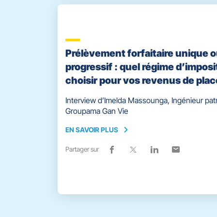
Prélèvement forfaitaire unique 
progressif : quel régime d’imposi
choisir pour vos revenus de pla
Interview d’Imelda Massounga, Ingénieur pat
Groupama Gan Vie
EN SAVOIR PLUS
EN
SAVOIR
Partager sur
Lien
(ouvre
Lien
(ouvre
Lien
(ouvre
Lien
(ouvre
PLUS
de
dans
de
dans
de
dans
de
dans
partage
une
partage
une
partage
une
partage
une
vers
nouvelle
vers
nouvelle
vers
nouvelle
vers
nouvelle
facebook
fenêtre)
x
fenêtre)
linkedin
fenêtre)
email
fenêtre)