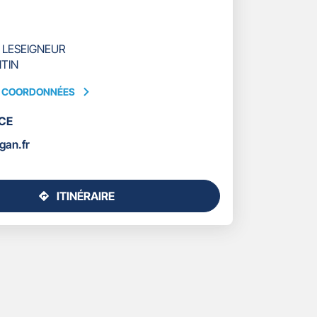
S LESEIGNEUR
TIN
S COORDONNÉES
CE
ÉES
gan.fr
ITINÉRAIRE
JUSQU'AU
POINT
DE
VENTE
GAN
ASSURANCES
BARENTIN