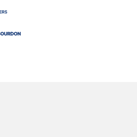
ERS
 SOURDON
ctualités
Horaires
Appelez-nous
Écrivez-nous
Ac