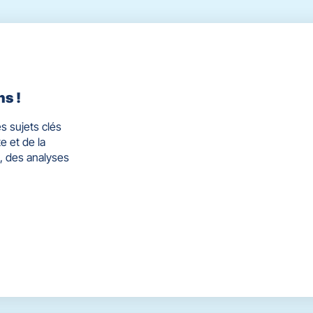
ns !
s sujets clés
e et de la
, des analyses