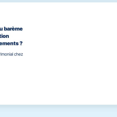
ou barème
tion
cements ?
rimonial chez