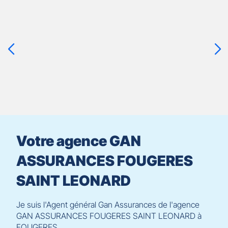
Appuyer
sur
la
touche
ENTRÉE
pour
prendre
le
contrôle
du
slider
[ECHAP
pour
Votre agence GAN
quitter]
ASSURANCES FOUGERES
SAINT LEONARD
Je suis l'Agent général Gan Assurances de l'agence
GAN ASSURANCES FOUGERES SAINT LEONARD à
FOUGERES.