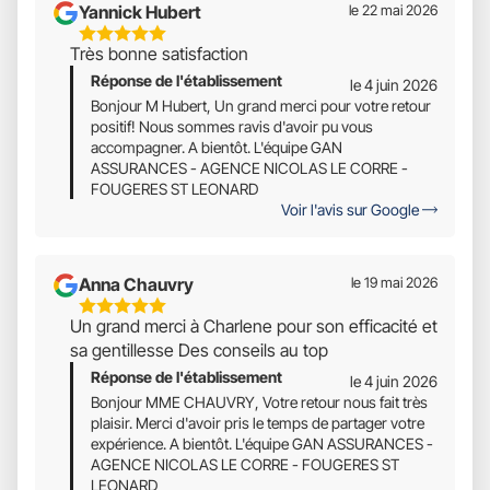
Yannick Hubert
le 22 mai 2026
5
Très bonne satisfaction
Étoiles
Réponse de l'établissement
Sur
le 4 juin 2026
5
Bonjour M Hubert, Un grand merci pour votre retour
positif! Nous sommes ravis d'avoir pu vous
accompagner. A bientôt. L'équipe GAN
ASSURANCES - AGENCE NICOLAS LE CORRE -
FOUGERES ST LEONARD
Voir l'avis sur Google
Anna Chauvry
le 19 mai 2026
5
Un grand merci à Charlene pour son efficacité et
Étoiles
sa gentillesse Des conseils au top
Sur
Réponse de l'établissement
5
le 4 juin 2026
Bonjour MME CHAUVRY, Votre retour nous fait très
plaisir. Merci d'avoir pris le temps de partager votre
expérience. A bientôt. L'équipe GAN ASSURANCES -
AGENCE NICOLAS LE CORRE - FOUGERES ST
LEONARD