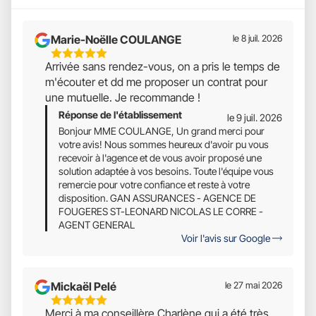
Marie-Noëlle COULANGE
le 8 juil. 2026
5
Arrivée sans rendez-vous, on a pris le temps de
Étoiles
m'écouter et dd me proposer un contrat pour
Sur
une mutuelle. Je recommande !
5
Réponse de l'établissement
le 9 juil. 2026
Bonjour MME COULANGE, Un grand merci pour
votre avis! Nous sommes heureux d'avoir pu vous
recevoir à l'agence et de vous avoir proposé une
solution adaptée à vos besoins. Toute l'équipe vous
remercie pour votre confiance et reste à votre
disposition. GAN ASSURANCES - AGENCE DE
FOUGERES ST-LEONARD NICOLAS LE CORRE -
AGENT GENERAL
Voir l'avis sur Google
Mickaël Pelé
le 27 mai 2026
5
Merci à ma conseillère Charlène qui a été très