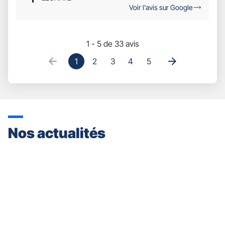
Voir l'avis sur Google
1 - 5 de 33 avis
1
2
3
4
5
Nos actualités
Appuyer
sur
la
touche
ENTRÉE
pour
prendre