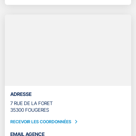
SAINT
LE
LEONARD
NUMÉRO
DE
TÉLÉPHONE
DU
POINT
DE
VENTE
GAN
ASSURANCES
FOUGERES
SAINT
LEONARD
ADRESSE
7 RUE DE LA FORET
35300 FOUGERES
RECEVOIR LES COORDONNÉES
RECEVOIR
LES
EMAIL AGENCE