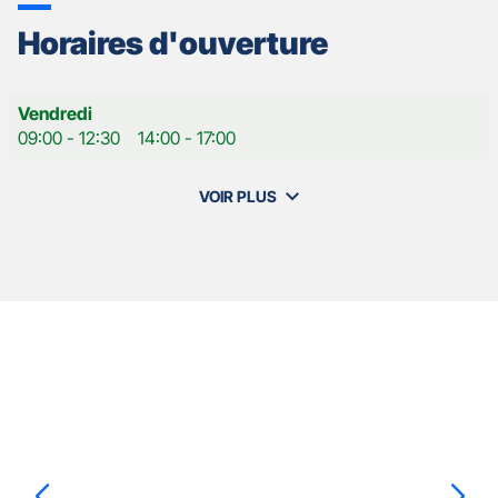
Horaires d'ouverture
Horaires
Vendredi
d'ouverture
09:00
-
12:30
14:00
-
17:00
d'aujourd'hui
VOIR PLUS
et
les
horaires
d'ouverture
de
votre
agence
Nos
GAN
Appuyer
ASSURANCES
agents
sur
FOUGERES
la
SAINT
touche
LEONARD
ENTRÉE
pour