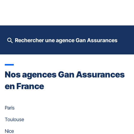
prendre
le
contrôle
du
slider
[ECHAP
pour
Rechercher une agence Gan Assurances
quitter]
Nos agences Gan Assurances
en France
Paris
Toulouse
Nice