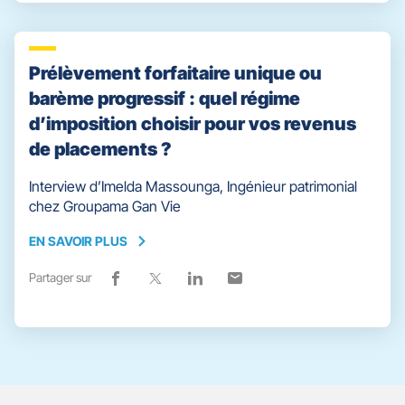
partage
une
partage
une
partage
une
partage
une
vers
nouvelle
vers
nouvelle
vers
nouvelle
vers
nouvelle
facebook
fenêtre)
x
fenêtre)
linkedin
fenêtre)
email
fenêtre)
Prélèvement forfaitaire unique ou
barème progressif : quel régime
d’imposition choisir pour vos revenus
de placements ?
Interview d’Imelda Massounga, Ingénieur patrimonial
chez Groupama Gan Vie
EN SAVOIR PLUS
EN
SAVOIR
Partager sur
Lien
(ouvre
Lien
(ouvre
Lien
(ouvre
Lien
(ouvre
PLUS
de
dans
de
dans
de
dans
de
dans
partage
une
partage
une
partage
une
partage
une
vers
nouvelle
vers
nouvelle
vers
nouvelle
vers
nouvelle
facebook
fenêtre)
x
fenêtre)
linkedin
fenêtre)
email
fenêtre)