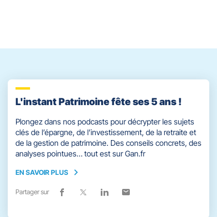
le
contrôle
du
slider
[ECHAP
pour
quitter]
L'instant Patrimoine fête ses 5 ans !
Plongez dans nos podcasts pour décrypter les sujets
clés de l’épargne, de l’investissement, de la retraite et
de la gestion de patrimoine. Des conseils concrets, des
analyses pointues… tout est sur Gan.fr
EN SAVOIR PLUS
EN
SAVOIR
Partager sur
Lien
(ouvre
Lien
(ouvre
Lien
(ouvre
Lien
(ouvre
PLUS
de
dans
de
dans
de
dans
de
dans