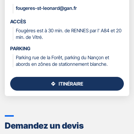
COORDONNÉES
fougeres-st-leonard@gan.fr
ACCÈS
Fougères est à 30 min. de RENNES par l' A84 et 20
min. de Vitré.
PARKING
Parking rue de la Forêt, parking du Nançon et
abords en zônes de stationnement blanche.
ITINÉRAIRE
JUSQU'AU
POINT
DE
VENTE
GAN
ASSURANCES
Demandez un devis
FOUGERES
SAINT