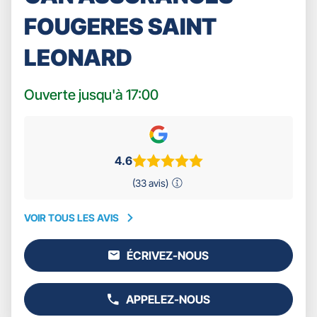
FOUGERES SAINT
LEONARD
Ouverte jusqu'à 17:00
4.6
(33 avis)
VOIR TOUS LES AVIS
VOIR
TOUS
ÉCRIVEZ-NOUS
LES
L'AGENCE
AVIS
GAN
ASSURANCES
APPELEZ-NOUS
FOUGERES
AFFICHER