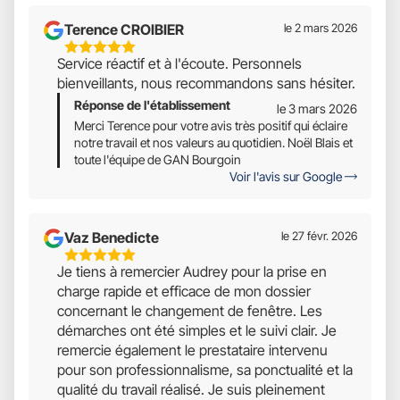
Terence CROIBIER
le 2 mars 2026
5
Service réactif et à l'écoute. Personnels
Étoiles
bienveillants, nous recommandons sans hésiter.
Sur
Réponse de l'établissement
5
le 3 mars 2026
Merci Terence pour votre avis très positif qui éclaire
notre travail et nos valeurs au quotidien. Noël Blais et
toute l'équipe de GAN Bourgoin
Voir l'avis sur Google
Vaz Benedicte
le 27 févr. 2026
5
Je tiens à remercier Audrey pour la prise en
Étoiles
charge rapide et efficace de mon dossier
Sur
concernant le changement de fenêtre. Les
5
démarches ont été simples et le suivi clair. Je
remercie également le prestataire intervenu
pour son professionnalisme, sa ponctualité et la
qualité du travail réalisé. Je suis pleinement