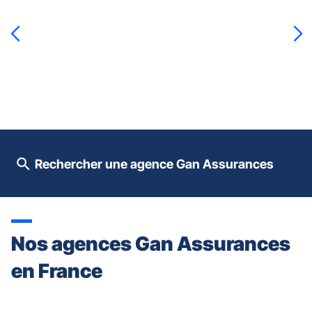
sur
la
touche
ENTRÉE
pour
prendre
le
contrôle
du
slider
[ECHAP
pour
Rechercher une agence Gan Assurances
quitter]
Nos agences Gan Assurances
en France