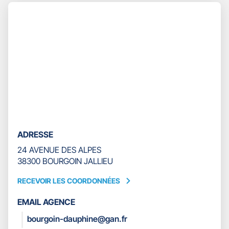
Appuyer
TÉLÉPHONE
sur
DU
la
POINT
touche
DE
ENTRÉE
VENTE
pour
GAN
prendre
ASSURANCES
le
BOURGOIN
contrôle
DAUPHINE
du
slider
[ECHAP
pour
ADRESSE
quitter]
24 AVENUE DES ALPES
38300 BOURGOIN JALLIEU
RECEVOIR LES COORDONNÉES
RECEVOIR
LES
EMAIL AGENCE
COORDONNÉES
bourgoin-dauphine@gan.fr