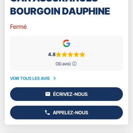
BOURGOIN DAUPHINE
Fermé
4.8
(30 avis)
VOIR TOUS LES AVIS
VOIR
TOUS
ÉCRIVEZ-NOUS
LES
L'AGENCE
AVIS
GAN
ASSURANCES
APPELEZ-NOUS
BOURGOIN
AFFICHER
DAUPHINE
LE
NUMÉRO
DE