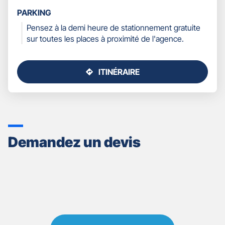
PARKING
Pensez à la demi heure de stationnement gratuite
sur toutes les places à proximité de l'agence.
ITINÉRAIRE
JUSQU'AU
POINT
DE
VENTE
GAN
ASSURANCES
Demandez un devis
BOURGOIN
DAUPHINE