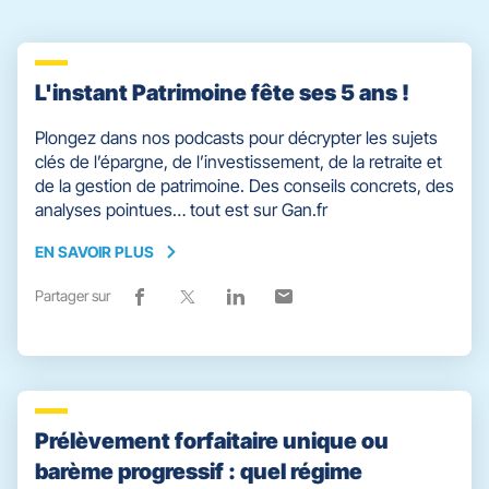
L'instant Patrimoine fête ses 5 ans !
Plongez dans nos podcasts pour décrypter les sujets
clés de l’épargne, de l’investissement, de la retraite et
de la gestion de patrimoine. Des conseils concrets, des
analyses pointues… tout est sur Gan.fr
EN SAVOIR PLUS
EN
SAVOIR
Partager sur
Lien
(ouvre
Lien
(ouvre
Lien
(ouvre
Lien
(ouvre
PLUS
de
dans
de
dans
de
dans
de
dans
partage
une
partage
une
partage
une
partage
une
vers
nouvelle
vers
nouvelle
vers
nouvelle
vers
nouvelle
facebook
fenêtre)
x
fenêtre)
linkedin
fenêtre)
email
fenêtre)
Prélèvement forfaitaire unique ou
barème progressif : quel régime