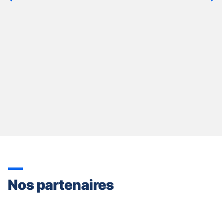
quitter]
Nos partenaires
Appuyer