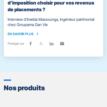
d’imposition choisir pour vos revenus
de placements ?
Interview d’Imelda Massounga, Ingénieur patrimonial
chez Groupama Gan Vie
EN SAVOIR PLUS
EN
SAVOIR
Partager sur
Lien
(ouvre
Lien
(ouvre
Lien
(ouvre
Lien
(ouvre
PLUS
de
dans
de
dans
de
dans
de
dans
partage
une
partage
une
partage
une
partage
une
vers
nouvelle
vers
nouvelle
vers
nouvelle
vers
nouvelle
facebook
fenêtre)
x
fenêtre)
linkedin
fenêtre)
email
fenêtre)
Nos produits
Appuyer