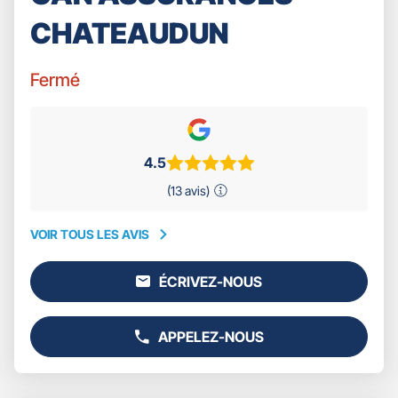
CHATEAUDUN
Fermé
4.5
(13 avis)
VOIR TOUS LES AVIS
VOIR
TOUS
ÉCRIVEZ-NOUS
LES
L'AGENCE
AVIS
GAN
ASSURANCES
APPELEZ-NOUS
CHATEAUDUN
AFFICHER
LE
NUMÉRO
DE