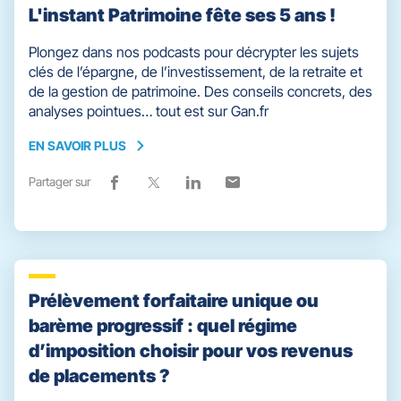
L'instant Patrimoine fête ses 5 ans !
Plongez dans nos podcasts pour décrypter les sujets
clés de l’épargne, de l’investissement, de la retraite et
de la gestion de patrimoine. Des conseils concrets, des
analyses pointues… tout est sur Gan.fr
EN SAVOIR PLUS
EN
SAVOIR
Partager sur
Lien
(ouvre
Lien
(ouvre
Lien
(ouvre
Lien
(ouvre
PLUS
de
dans
de
dans
de
dans
de
dans
partage
une
partage
une
partage
une
partage
une
vers
nouvelle
vers
nouvelle
vers
nouvelle
vers
nouvelle
facebook
fenêtre)
x
fenêtre)
linkedin
fenêtre)
email
fenêtre)
Prélèvement forfaitaire unique ou
barème progressif : quel régime
d’imposition choisir pour vos revenus
de placements ?