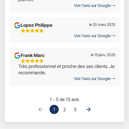
Voir l'avis sur Google
Lopez Philippe
le 20 mars 2025
5
Voir l'avis sur Google
Étoiles
Sur
5
Frank Marc
le 15 janv. 2025
5
Très professionnel et proche des ses clients. Je
Étoiles
recommande.
Sur
Voir l'avis sur Google
5
1 - 5 de 13 avis
1
2
3