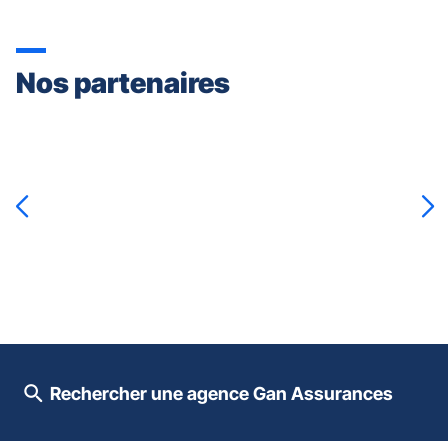
Nos partenaires
Appuyer
sur
la
touche
ENTRÉE
pour
prendre
le
contrôle
du
slider
[ECHAP
pour
Rechercher une agence Gan Assurances
quitter]