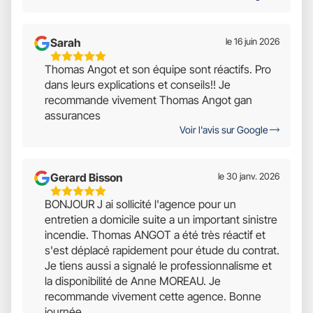
Sarah
le 16 juin 2026
5
Thomas Angot et son équipe sont réactifs. Pro
Étoiles
dans leurs explications et conseils!! Je
Sur
recommande vivement Thomas Angot gan
5
assurances
Voir l'avis sur Google
Gerard Bisson
le 30 janv. 2026
5
BONJOUR J ai sollicité l'agence pour un
Étoiles
entretien a domicile suite a un important sinistre
Sur
incendie. Thomas ANGOT a été très réactif et
5
s'est déplacé rapidement pour étude du contrat.
Je tiens aussi a signalé le professionnalisme et
la disponibilité de Anne MOREAU. Je
recommande vivement cette agence. Bonne
journée