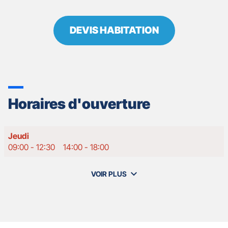
DEVIS HABITATION
Horaires d'ouverture
Horaires
Jeudi
d'ouverture
09:00
-
12:30
14:00
-
18:00
d'aujourd'hui
VOIR PLUS
et
les
horaires
d'ouverture
de