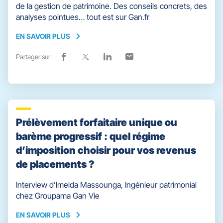
de la gestion de patrimoine. Des conseils concrets, des
analyses pointues… tout est sur Gan.fr
EN SAVOIR PLUS
EN
SAVOIR
Partager sur
Lien
(ouvre
Lien
(ouvre
Lien
(ouvre
Lien
(ouvre
PLUS
de
dans
de
dans
de
dans
de
dans
partage
une
partage
une
partage
une
partage
une
vers
nouvelle
vers
nouvelle
vers
nouvelle
vers
nouvelle
facebook
fenêtre)
x
fenêtre)
linkedin
fenêtre)
email
fenêtre)
Prélèvement forfaitaire unique ou
barème progressif : quel régime
d’imposition choisir pour vos revenus
de placements ?
Interview d’Imelda Massounga, Ingénieur patrimonial
chez Groupama Gan Vie
EN SAVOIR PLUS
EN