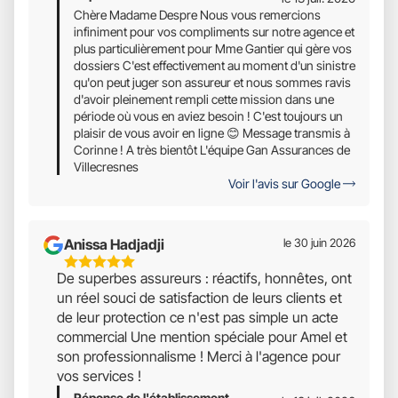
Chère Madame Despre Nous vous remercions
infiniment pour vos compliments sur notre agence et
plus particulièrement pour Mme Gantier qui gère vos
dossiers C'est effectivement au moment d'un sinistre
qu'on peut juger son assureur et nous sommes ravis
d'avoir pleinement rempli cette mission dans une
période où vous en aviez besoin ! C'est toujours un
plaisir de vous avoir en ligne 😊 Message transmis à
Corinne ! A très bientôt L'équipe Gan Assurances de
Villecresnes
Voir l'avis sur Google
Anissa Hadjadji
le 30 juin 2026
5
De superbes assureurs : réactifs, honnêtes, ont
Étoiles
un réel souci de satisfaction de leurs clients et
Sur
de leur protection ce n'est pas simple un acte
5
commercial Une mention spéciale pour Amel et
son professionnalisme ! Merci à l'agence pour
vos services !
Réponse de l'établissement