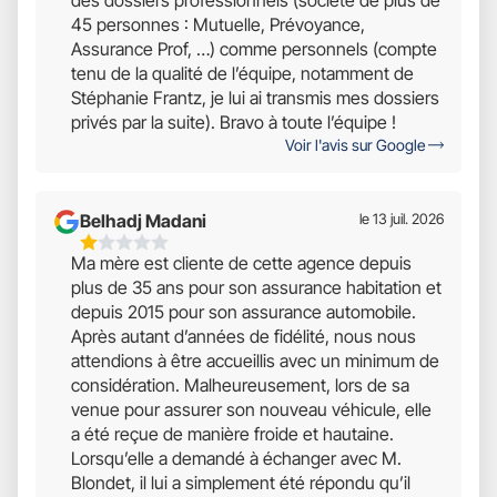
des dossiers professionnels (société de plus de
45 personnes : Mutuelle, Prévoyance,
Assurance Prof, …) comme personnels (compte
tenu de la qualité de l’équipe, notamment de
Stéphanie Frantz, je lui ai transmis mes dossiers
privés par la suite). Bravo à toute l’équipe !
Voir l'avis sur Google
Belhadj Madani
le 13 juil. 2026
1
Ma mère est cliente de cette agence depuis
Étoiles
plus de 35 ans pour son assurance habitation et
Sur
depuis 2015 pour son assurance automobile.
5
Après autant d’années de fidélité, nous nous
attendions à être accueillis avec un minimum de
considération. Malheureusement, lors de sa
venue pour assurer son nouveau véhicule, elle
a été reçue de manière froide et hautaine.
Lorsqu’elle a demandé à échanger avec M.
Blondet, il lui a simplement été répondu qu’il