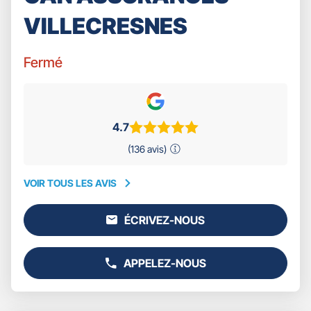
VILLECRESNES
Fermé
4.7
(136 avis)
VOIR TOUS LES AVIS
VOIR
TOUS
ÉCRIVEZ-NOUS
LES
L'AGENCE
AVIS
GAN
ASSURANCES
APPELEZ-NOUS
VILLECRESNES
AFFICHER
LE
NUMÉRO
DE