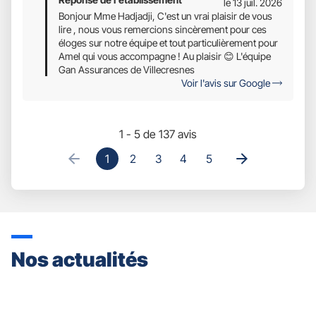
le 13 juil. 2026
Bonjour Mme Hadjadji, C'est un vrai plaisir de vous
lire , nous vous remercions sincèrement pour ces
éloges sur notre équipe et tout particulièrement pour
Amel qui vous accompagne ! Au plaisir 😊 L'équipe
Gan Assurances de Villecresnes
Voir l'avis sur Google
1 - 5 de 137 avis
1
2
3
4
5
Nos actualités
Appuyer