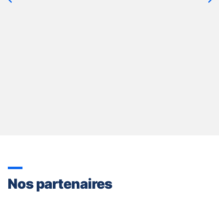
quitter]
Nos partenaires
Appuyer