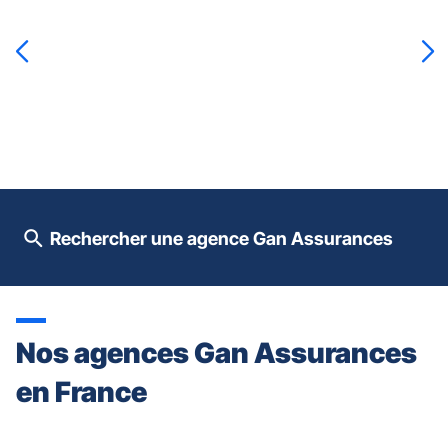
sur
la
touche
ENTRÉE
pour
prendre
le
contrôle
du
slider
[ECHAP
pour
Rechercher une agence Gan Assurances
quitter]
Nos agences Gan Assurances
en France