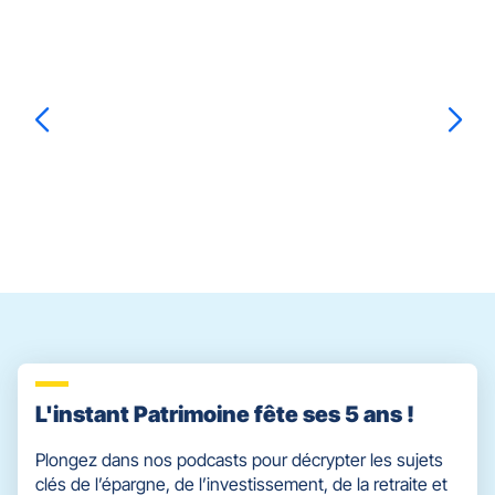
Appuyer
sur
la
touche
ENTRÉE
pour
prendre
Stéphanie
FRANTZ
Corinne
LERPSCHER
Audrey-A
le
contrôle
du
slider
[ECHAP
pour
quitter]
L'instant Patrimoine fête ses 5 ans !
Plongez dans nos podcasts pour décrypter les sujets
clés de l’épargne, de l’investissement, de la retraite et