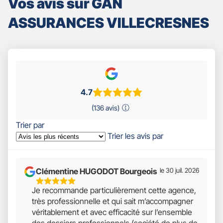
Vos avis sur GAN
ASSURANCES VILLECRESNES
4.7
(136 avis)
Trier par
Trier les avis par
Clémentine HUGODOT Bourgeois
le 30 juil. 2026
5
Je recommande particulièrement cette agence,
Étoiles
très professionnelle et qui sait m’accompagner
Sur
véritablement et avec efficacité sur l’ensemble
5