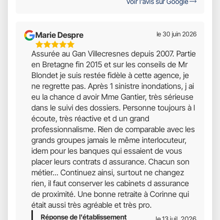
Voir l'avis sur Google
Marie Despre
le 30 juin 2026
5
Assurée au Gan Villecresnes depuis 2007. Partie
Étoiles
en Bretagne fin 2015 et sur les conseils de Mr
Sur
Blondet je suis restée fidèle à cette agence, je
5
ne regrette pas. Après 1 sinistre inondations, j ai
eu la chance d avoir Mme Gantier, très sérieuse
dans le suivi des dossiers. Personne toujours à l
écoute, très réactive et d un grand
professionnalisme. Rien de comparable avec les
grands groupes jamais le même interlocuteur,
idem pour les banques qui essaient de vous
placer leurs contrats d assurance. Chacun son
métier... Continuez ainsi, surtout ne changez
rien, il faut conserver les cabinets d assurance
de proximité. Une bonne retraite à Corinne qui
était aussi très agréable et très pro.
Réponse de l'établissement
le 13 juil. 2026