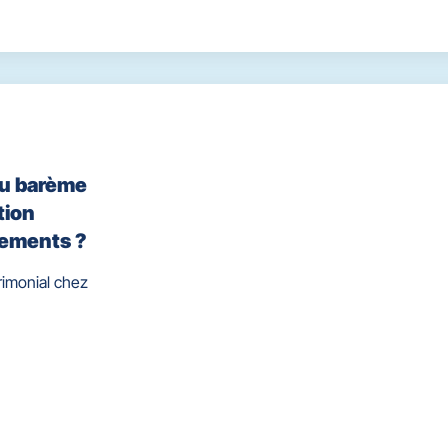
ou barème
tion
cements ?
rimonial chez