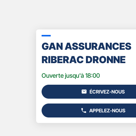
GAN ASSURANCES
RIBERAC DRONNE
Ouverte jusqu'à 18:00
ÉCRIVEZ-NOUS
L'AGENCE
GAN
ASSURANCES
APPELEZ-NOUS
RIBERAC
AFFICHER
DRONNE
LE
NUMÉRO
DE