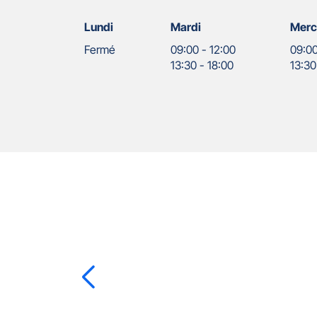
Lundi
Mardi
Merc
Fermé
09:00
-
12:00
09:0
13:30
-
18:00
13:30
Nos
Appuyer
agents
sur
la
touche
ENTRÉE
pour
prendre
le
Gaëtan
LAMOTHE