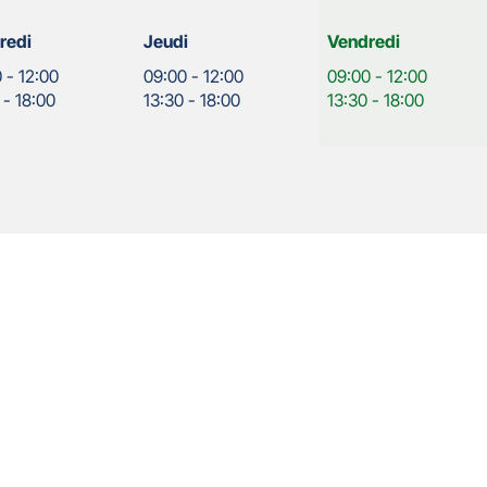
Horaires
redi
Jeudi
Vendredi
d'ouverture
0
-
12:00
09:00
-
12:00
09:00
-
12:00
d'aujourd'hui
-
18:00
13:30
-
18:00
13:30
-
18:00