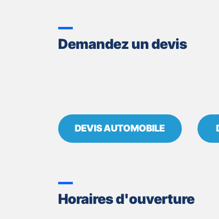
TÉLÉPHONE
DU
POINT
DE
Demandez un devis
VENTE
GAN
ASSURANCES
RIBERAC
DRONNE
DEVIS AUTOMOBILE
Horaires d'ouverture