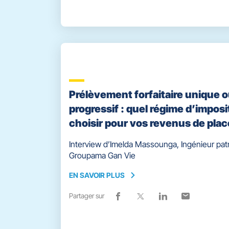
partage
une
partage
une
partage
une
partage
une
vers
nouvelle
vers
nouvelle
vers
nouvelle
vers
nouvelle
facebook
fenêtre)
x
fenêtre)
linkedin
fenêtre)
email
fenêtre)
Prélèvement forfaitaire unique 
progressif : quel régime d’imposi
choisir pour vos revenus de pla
Interview d’Imelda Massounga, Ingénieur pat
Groupama Gan Vie
EN SAVOIR PLUS
EN
SAVOIR
Partager sur
Lien
(ouvre
Lien
(ouvre
Lien
(ouvre
Lien
(ouvre
PLUS
de
dans
de
dans
de
dans
de
dans
partage
une
partage
une
partage
une
partage
une