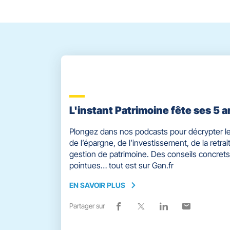
slider
[ECHAP
pour
quitter]
L'instant Patrimoine fête ses 5 a
Plongez dans nos podcasts pour décrypter le
de l’épargne, de l’investissement, de la retrait
gestion de patrimoine. Des conseils concrets
pointues… tout est sur Gan.fr
EN SAVOIR PLUS
EN
SAVOIR
Partager sur
Lien
(ouvre
Lien
(ouvre
Lien
(ouvre
Lien
(ouvre
PLUS
de
dans
de
dans
de
dans
de
dans