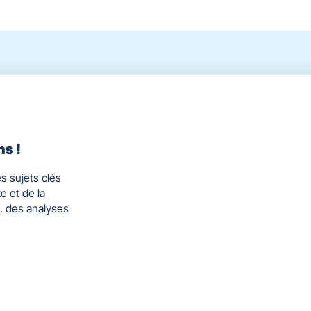
ns !
s sujets clés
e et de la
, des analyses