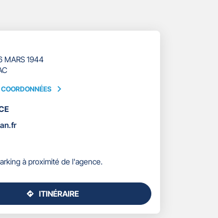
6 MARS 1944
AC
S COORDONNÉES
CE
ÉES
an.fr
arking à proximité de l'agence.
ITINÉRAIRE
JUSQU'AU
POINT