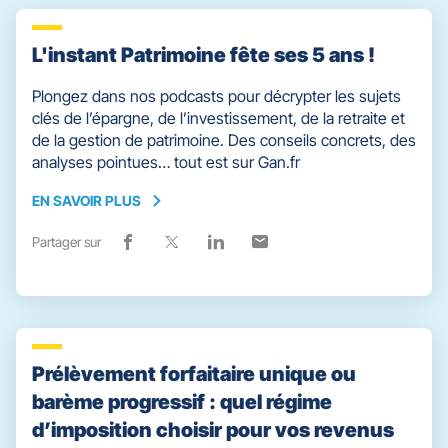
L'instant Patrimoine fête ses 5 ans !
Plongez dans nos podcasts pour décrypter les sujets
clés de l’épargne, de l’investissement, de la retraite et
de la gestion de patrimoine. Des conseils concrets, des
analyses pointues… tout est sur Gan.fr
EN SAVOIR PLUS
EN
SAVOIR
Partager sur
Lien
(ouvre
Lien
(ouvre
Lien
(ouvre
Lien
(ouvre
PLUS
de
dans
de
dans
de
dans
de
dans
partage
une
partage
une
partage
une
partage
une
vers
nouvelle
vers
nouvelle
vers
nouvelle
vers
nouvelle
facebook
fenêtre)
x
fenêtre)
linkedin
fenêtre)
email
fenêtre)
Prélèvement forfaitaire unique ou
barème progressif : quel régime
d’imposition choisir pour vos revenus