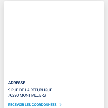
Appuyer
TÉLÉPHONE
sur
DU
la
POINT
touche
DE
ENTRÉE
VENTE
pour
GAN
prendre
ASSURANCES
le
MONTIVILLIERS
contrôle
du
slider
[ECHAP
pour
quitter]
ADRESSE
9 RUE DE LA REPUBLIQUE
76290 MONTIVILLIERS
RECEVOIR LES COORDONNÉES
RECEVOIR