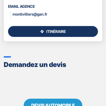
LES
EMAIL AGENCE
COORDONNÉES
montivilliers@gan.fr
ITINÉRAIRE
JUSQU'AU
POINT
DE
VENTE
GAN
ASSURANCES
Demandez un devis
MONTIVILLIERS
DEVIS AUTOMOBILE