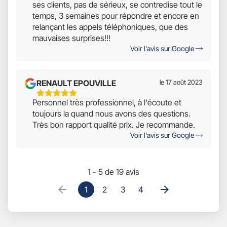
ses clients, pas de sérieux, se contredise tout le
Sur
temps, 3 semaines pour répondre et encore en
5
relançant les appels téléphoniques, que des
mauvaises surprises!!!
Voir l'avis sur Google
RENAULT EPOUVILLE
le 17 août 2023
5
Personnel très professionnel, à l'écoute et
Étoiles
toujours la quand nous avons des questions.
Sur
Très bon rapport qualité prix. Je recommande.
5
Voir l'avis sur Google
1 - 5 de 19 avis
1
2
3
4