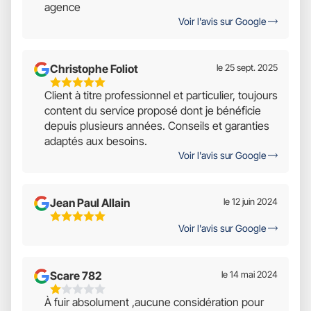
agence
Voir l'avis sur Google
Christophe Foliot
le 25 sept. 2025
5
Client à titre professionnel et particulier, toujours
Étoiles
content du service proposé dont je bénéficie
Sur
depuis plusieurs années. Conseils et garanties
5
adaptés aux besoins.
Voir l'avis sur Google
Jean Paul Allain
le 12 juin 2024
5
Voir l'avis sur Google
Étoiles
Sur
5
Scare 782
le 14 mai 2024
1
À fuir absolument ,aucune considération pour
Étoiles