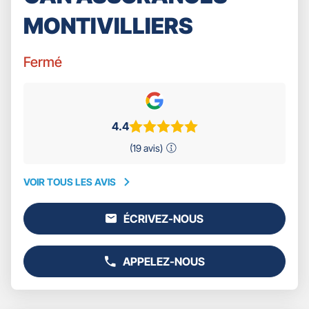
MONTIVILLIERS
Fermé
4.4
(19 avis)
VOIR TOUS LES AVIS
VOIR
TOUS
ÉCRIVEZ-NOUS
LES
L'AGENCE
AVIS
GAN
ASSURANCES
APPELEZ-NOUS
MONTIVILLIERS
AFFICHER
LE
NUMÉRO
DE