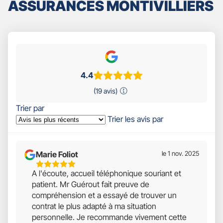
ASSURANCES MONTIVILLIERS
4.4
(19 avis)
Trier par
Trier les avis par
Marie Foliot
le 1 nov. 2025
5
A l'écoute, accueil téléphonique souriant et
Étoiles
patient. Mr Guérout fait preuve de
Sur
compréhension et a essayé de trouver un
5
contrat le plus adapté à ma situation
personnelle. Je recommande vivement cette