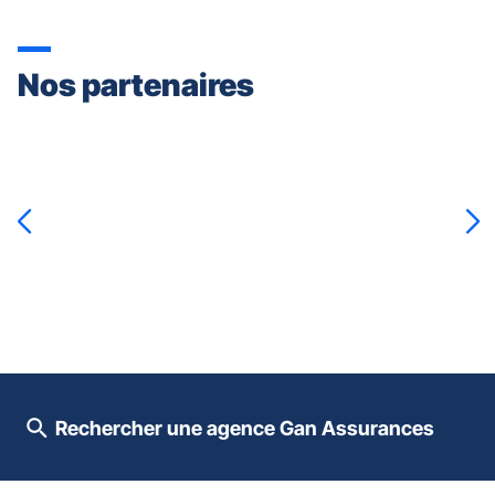
Nos partenaires
Appuyer
sur
la
touche
ENTRÉE
pour
prendre
le
contrôle
du
slider
[ECHAP
pour
Rechercher une agence Gan Assurances
quitter]