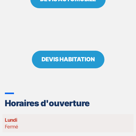
DEVIS HABITATION
Horaires d'ouverture
Horaires
Lundi
d'ouverture
Fermé
d'aujourd'hui