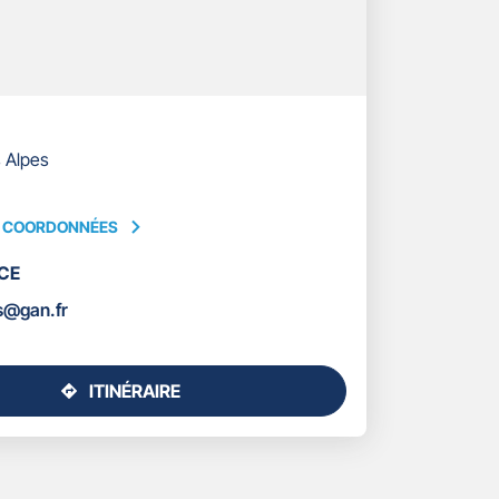
 Alpes
S COORDONNÉES
CE
ÉES
s@gan.fr
ITINÉRAIRE
JUSQU'AU
POINT
DE
VENTE