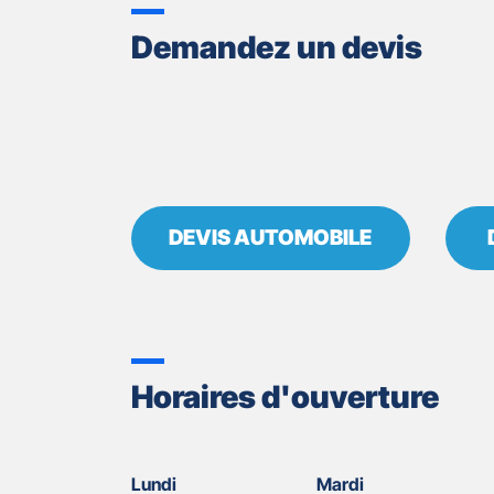
GAN
ASSURANCES
Demandez un devis
GAP
-
CHARLOTTE
RODET
DEVIS AUTOMOBILE
Horaires d'ouverture
Lundi
Mardi