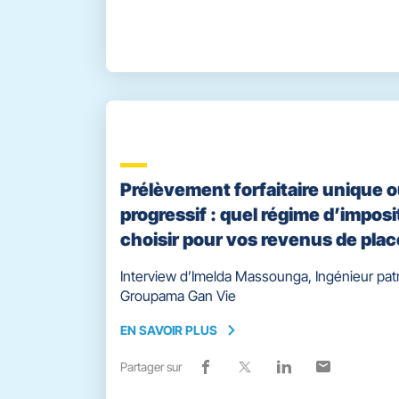
de
dans
de
dans
de
dans
de
dans
partage
une
partage
une
partage
une
partage
une
vers
nouvelle
vers
nouvelle
vers
nouvelle
vers
nouvelle
facebook
fenêtre)
x
fenêtre)
linkedin
fenêtre)
email
fenêtre)
Prélèvement forfaitaire unique 
progressif : quel régime d’imposi
choisir pour vos revenus de pla
Interview d’Imelda Massounga, Ingénieur pat
Groupama Gan Vie
EN SAVOIR PLUS
EN
SAVOIR
Partager sur
Lien
(ouvre
Lien
(ouvre
Lien
(ouvre
Lien
(ouvre
PLUS
de
dans
de
dans
de
dans
de
dans