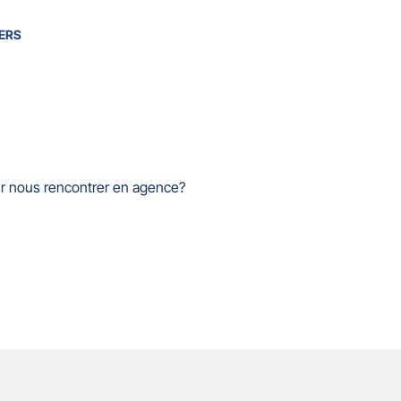
ERS
ur nous rencontrer en agence?
s
Horaires
Appelez-nous
Écrivez-nous
Accès