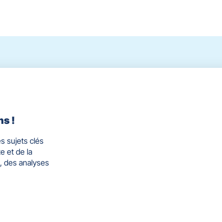
ns !
s sujets clés
e et de la
, des analyses