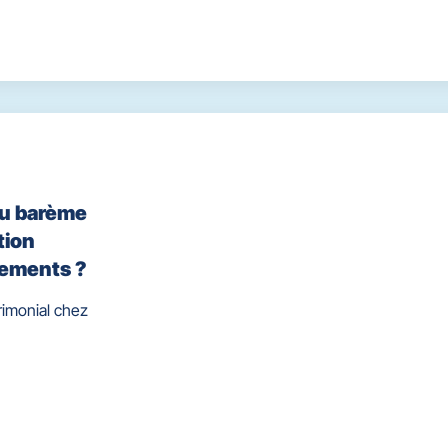
ou barème
tion
cements ?
rimonial chez