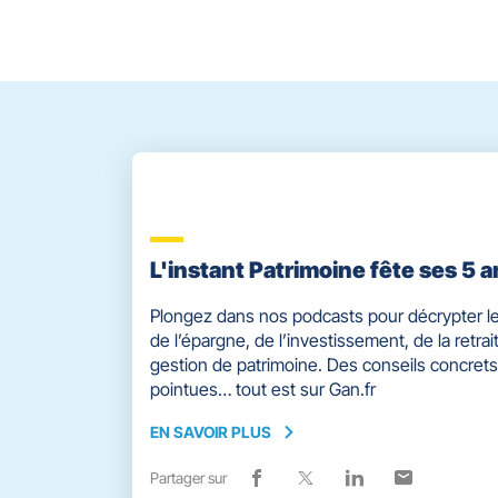
[ECHAP
pour
quitter]
L'instant Patrimoine fête ses 5 a
Plongez dans nos podcasts pour décrypter le
de l’épargne, de l’investissement, de la retrait
gestion de patrimoine. Des conseils concrets
pointues… tout est sur Gan.fr
EN SAVOIR PLUS
EN
SAVOIR
Partager sur
Lien
(ouvre
Lien
(ouvre
Lien
(ouvre
Lien
(ouvre
PLUS