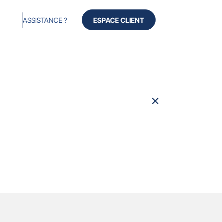
ASSISTANCE ?
ESPACE CLIENT
Fermer
la
fenêtre
Produits
Services
Avis
À propos