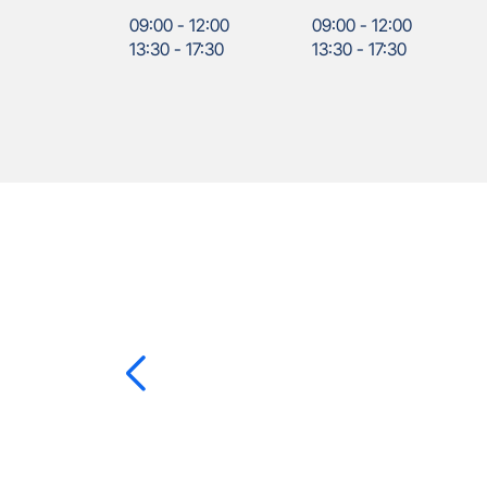
09:00
-
12:00
09:00
-
12:00
13:30
-
17:30
13:30
-
17:30
Nos
Appuyer
agents
sur
la
touche
ENTRÉE
pour
prendre
le
Charlotte
RODET
contrôle
du
slider