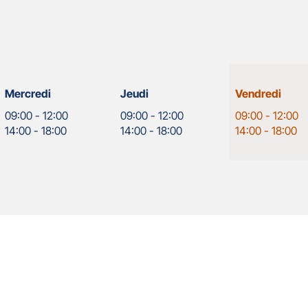
Horaires
Mercredi
Jeudi
Vendredi
d'ouverture
09:00
-
12:00
09:00
-
12:00
09:00
-
12:00
d'aujourd'hui
14:00
-
18:00
14:00
-
18:00
14:00
-
18:00