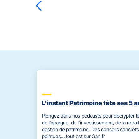
touche
ENTRÉE
pour
prendre
Audrey
TEILLET
Laureen
VEYSSIERE
Phili
le
contrôle
du
slider
[ECHAP
pour
quitter]
L'instant Patrimoine fête ses 5 a
Plongez dans nos podcasts pour décrypter le
de l’épargne, de l’investissement, de la retrait
gestion de patrimoine. Des conseils concrets
pointues… tout est sur Gan.fr