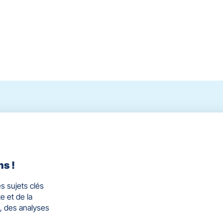
ppe
GOURNAY
Cédric
LE CAM
ns !
s sujets clés
e et de la
, des analyses