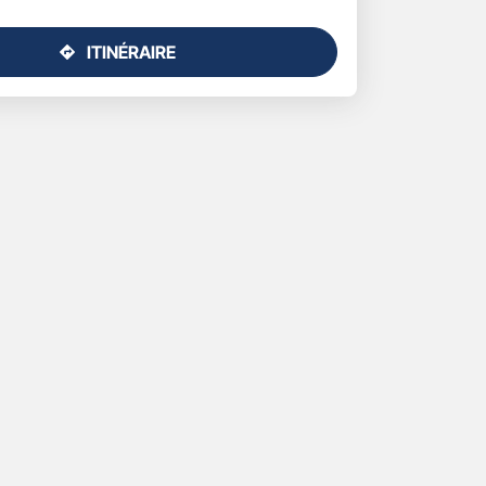
ITINÉRAIRE
JUSQU'AU
POINT
DE
VENTE
GAN
ASSURANCES
PERIGUEUX