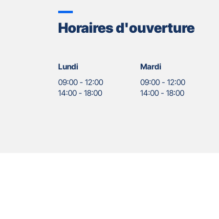
Horaires d'ouverture
Lundi
Mardi
09:00
-
12:00
09:00
-
12:00
14:00
-
18:00
14:00
-
18:00
Nos
Appuyer
agents
sur
la
touche