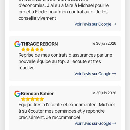
5
d'économies. J'ai eu à faire à Michael pour le
pro et à Elodie pour mon contrat auto. Je les
conseille vivement
Voir l'avis sur Google
THRACE REBORN
le 30 juin 2026
5
Reprise de mes contrats d'assurances par une
Étoiles
nouvelle équipe au top, à l'ecoute et très
Sur
réactive.
5
Voir l'avis sur Google
Brendan Bahier
le 30 juin 2026
5
Équipe très à l’écoute et expérimentée, Michael
Étoiles
à su écouter mes demandes et y répondre
Sur
précisément. Je recommande!
5
Voir l'avis sur Google