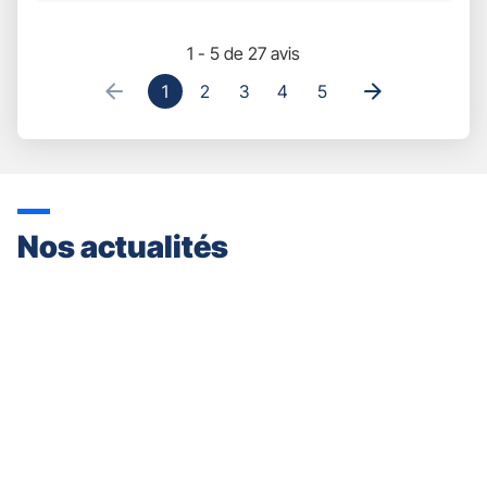
1 - 5 de 27 avis
1
2
3
4
5
Nos actualités
Appuyer
sur
la
touche
ENTRÉE
pour
prendre
le