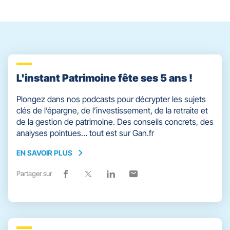
slider
[ECHAP
pour
quitter]
L'instant Patrimoine fête ses 5 ans !
Plongez dans nos podcasts pour décrypter les sujets
clés de l’épargne, de l’investissement, de la retraite et
de la gestion de patrimoine. Des conseils concrets, des
analyses pointues… tout est sur Gan.fr
EN SAVOIR PLUS
EN
SAVOIR
Partager sur
Lien
(ouvre
Lien
(ouvre
Lien
(ouvre
Lien
(ouvre
PLUS
de
dans
de
dans
de
dans
de
dans
partage
une
partage
une
partage
une
partage
une
vers
nouvelle
vers
nouvelle
vers
nouvelle
vers
nouvelle
facebook
fenêtre)
x
fenêtre)
linkedin
fenêtre)
email
fenêtre)