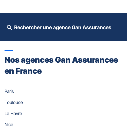
contrôle
du
slider
[ECHAP
pour
Rechercher une agence Gan Assurances
quitter]
Nos agences Gan Assurances
en France
Paris
Toulouse
Le Havre
Nice