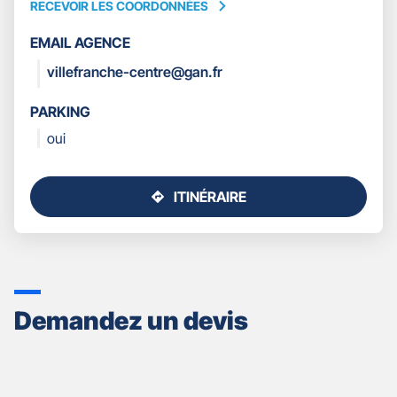
RECEVOIR LES COORDONNÉES
RECEVOIR
LES
EMAIL AGENCE
COORDONNÉES
villefranche-centre@gan.fr
PARKING
oui
ITINÉRAIRE
JUSQU'AU
POINT
DE
VENTE
GAN
ASSURANCES
Demandez un devis
VILLEFRANCHE
CENTRE