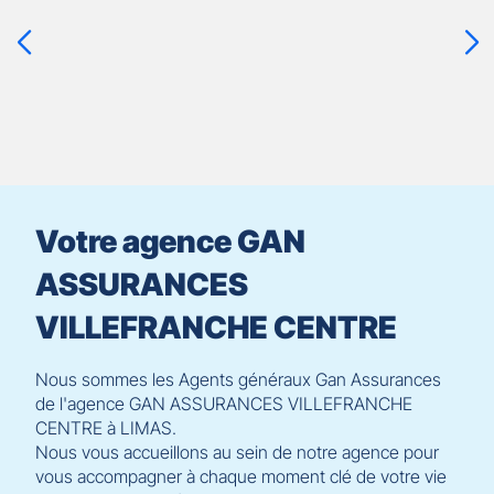
touche
ENTRÉE
pour
prendre
le
contrôle
du
slider
[ECHAP
pour
Votre agence GAN
quitter]
ASSURANCES
VILLEFRANCHE CENTRE
Nous sommes les Agents généraux Gan Assurances
de l'agence GAN ASSURANCES VILLEFRANCHE
CENTRE à LIMAS.
Nous vous accueillons au sein de notre agence pour
vous accompagner à chaque moment clé de votre vie