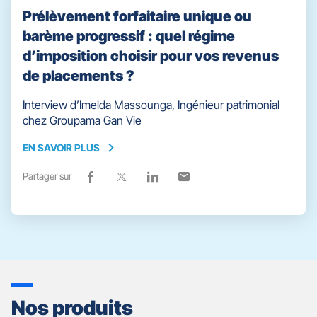
Prélèvement forfaitaire unique ou
barème progressif : quel régime
d’imposition choisir pour vos revenus
de placements ?
Interview d’Imelda Massounga, Ingénieur patrimonial
chez Groupama Gan Vie
EN SAVOIR PLUS
EN
SAVOIR
Partager sur
Lien
(ouvre
Lien
(ouvre
Lien
(ouvre
Lien
(ouvre
PLUS
de
dans
de
dans
de
dans
de
dans
partage
une
partage
une
partage
une
partage
une
vers
nouvelle
vers
nouvelle
vers
nouvelle
vers
nouvelle
facebook
fenêtre)
x
fenêtre)
linkedin
fenêtre)
email
fenêtre)
Nos produits