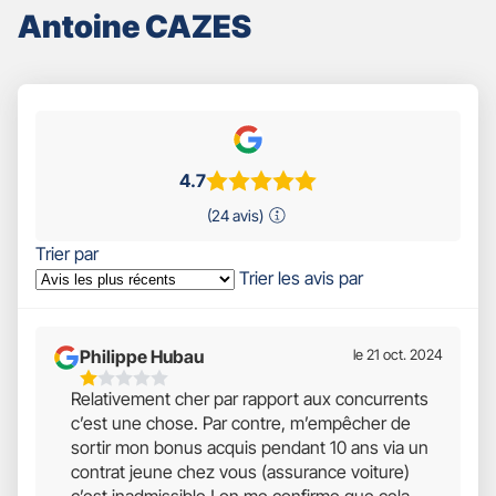
Antoine CAZES
4.7
(24 avis)
Trier par
Trier les avis par
Philippe Hubau
le 21 oct. 2024
1
Relativement cher par rapport aux concurrents
Étoiles
c’est une chose. Par contre, m’empêcher de
Sur
sortir mon bonus acquis pendant 10 ans via un
5
contrat jeune chez vous (assurance voiture)