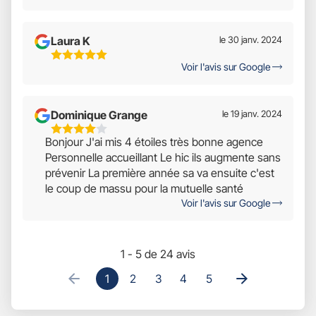
Sur
5
Laura K
le 30 janv. 2024
5
Voir l'avis sur Google
Étoiles
Sur
5
Dominique Grange
le 19 janv. 2024
4
Bonjour J'ai mis 4 étoiles très bonne agence
Étoiles
Personnelle accueillant Le hic ils augmente sans
Sur
prévenir La première année sa va ensuite c'est
5
le coup de massu pour la mutuelle santé
Voir l'avis sur Google
1 - 5 de 24 avis
1
2
3
4
5