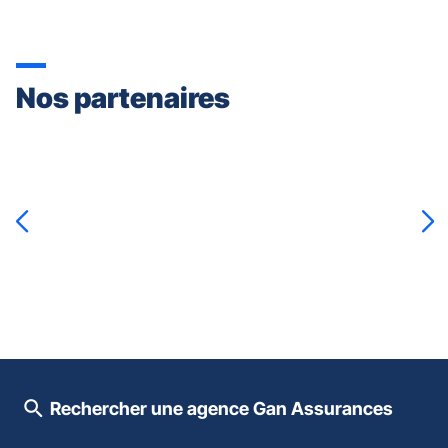
Nos partenaires
Appuyer
sur
la
touche
ENTRÉE
pour
prendre
le
contrôle
du
slider
[ECHAP
pour
Rechercher une agence Gan Assurances
quitter]