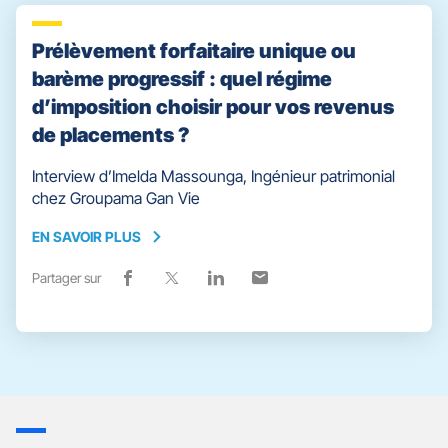
facebook
fenêtre)
x
fenêtre)
linkedin
fenêtre)
email
fenêtre)
Prélèvement forfaitaire unique ou
barème progressif : quel régime
d’imposition choisir pour vos revenus
de placements ?
Interview d’Imelda Massounga, Ingénieur patrimonial
chez Groupama Gan Vie
EN SAVOIR PLUS
EN
SAVOIR
Partager sur
Lien
(ouvre
Lien
(ouvre
Lien
(ouvre
Lien
(ouvre
PLUS
de
dans
de
dans
de
dans
de
dans
partage
une
partage
une
partage
une
partage
une
vers
nouvelle
vers
nouvelle
vers
nouvelle
vers
nouvelle
facebook
fenêtre)
x
fenêtre)
linkedin
fenêtre)
email
fenêtre)