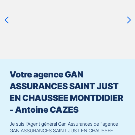
sur
la
touche
ENTRÉE
pour
prendre
le
contrôle
du
slider
[ECHAP
pour
Votre agence GAN
quitter]
ASSURANCES SAINT JUST
EN CHAUSSEE MONTDIDIER
- Antoine CAZES
Je suis l'Agent général Gan Assurances de l'agence
GAN ASSURANCES SAINT JUST EN CHAUSSEE