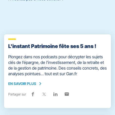
L'instant Patrimoine fête ses 5 ans !
Plongez dans nos podcasts pour décrypter les sujets
clés de l’épargne, de l’investissement, de la retraite et
de la gestion de patrimoine. Des conseils concrets, des
analyses pointues… tout est sur Gan.fr
EN SAVOIR PLUS
EN
SAVOIR
Partager sur
Lien
(ouvre
Lien
(ouvre
Lien
(ouvre
Lien
(ouvre
PLUS
de
dans
de
dans
de
dans
de
dans
partage
une
partage
une
partage
une
partage
une
vers
nouvelle
vers
nouvelle
vers
nouvelle
vers
nouvelle