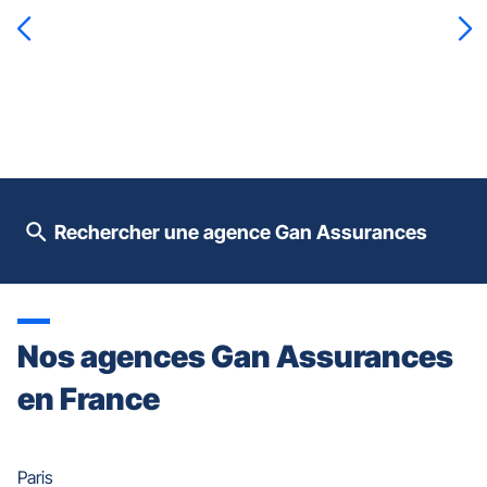
la
touche
ENTRÉE
pour
prendre
le
contrôle
du
slider
[ECHAP
pour
Rechercher une agence Gan Assurances
quitter]
Nos agences Gan Assurances
en France
Paris