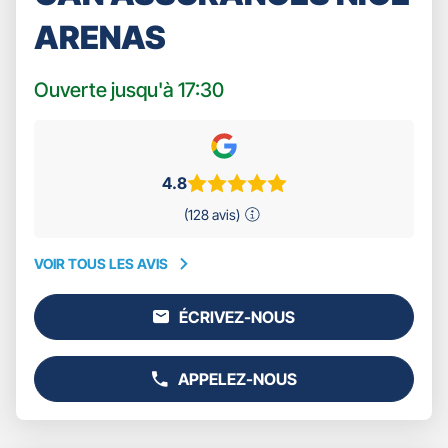
ARENAS
Ouverte jusqu'à 17:30
4.8
(128 avis)
VOIR TOUS LES AVIS
VOIR
TOUS
ÉCRIVEZ-NOUS
LES
L'AGENCE
AVIS
GAN
ASSURANCES
APPELEZ-NOUS
NICE
AFFICHER
ARENAS
LE
NUMÉRO
DE