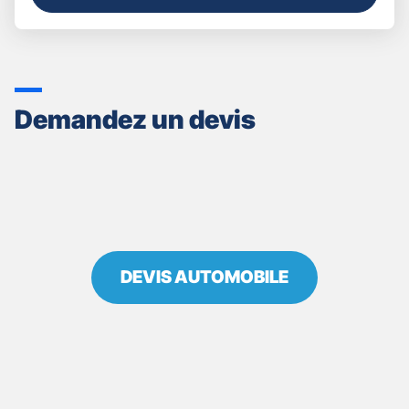
JUSQU'AU
POINT
DE
VENTE
GAN
ASSURANCES
Demandez un devis
NICE
ARENAS
DEVIS AUTOMOBILE