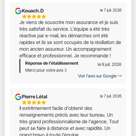
Kouach.d
le 7 juil. 2026
5
Je viens de souscrire mon assurance et je suis
Étoiles
très satisfait du service. L'équipe a été très
Sur
réactive par e-mail, les démarches ont été
5
rapides et ils se sont occupés de la résiliation de
mon ancien assureur. Un accompagnement
efficace et professionnel. Je recommande !
Réponse de l'établissement
le 9 juil. 2026
Merci pour votre avis :)
Voir l'avis sur Google
Pierre Létal
le 7 juil. 2026
5
Il extrêmement facile d'obtenir des
Étoiles
renseignements précis avec leur bureau. Un
Sur
très grand professionnalisme de l'agence. Tout
5
peut se faire à distance et avec rapidité. Un
grand bravo à toute l'équipe.