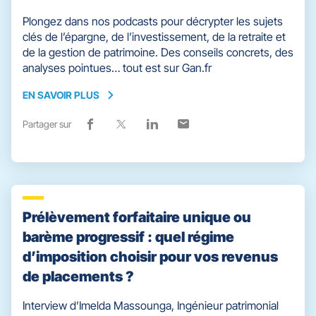
Plongez dans nos podcasts pour décrypter les sujets
clés de l’épargne, de l’investissement, de la retraite et
de la gestion de patrimoine. Des conseils concrets, des
analyses pointues… tout est sur Gan.fr
EN SAVOIR PLUS
EN
SAVOIR
Partager sur
Lien
(ouvre
Lien
(ouvre
Lien
(ouvre
Lien
(ouvre
PLUS
de
dans
de
dans
de
dans
de
dans
partage
une
partage
une
partage
une
partage
une
vers
nouvelle
vers
nouvelle
vers
nouvelle
vers
nouvelle
facebook
fenêtre)
x
fenêtre)
linkedin
fenêtre)
email
fenêtre)
Prélèvement forfaitaire unique ou
barème progressif : quel régime
d’imposition choisir pour vos revenus
de placements ?
Interview d’Imelda Massounga, Ingénieur patrimonial