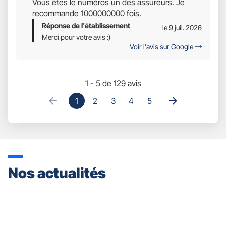
Vous êtes le numéros un des assureurs. Je
5
recommande 1000000000 fois.
Réponse de l'établissement
le 9 juil. 2026
Merci pour votre avis :)
Voir l'avis sur Google
1 - 5 de 129 avis
1
2
3
4
5
Nos actualités
Appuyer
sur
la