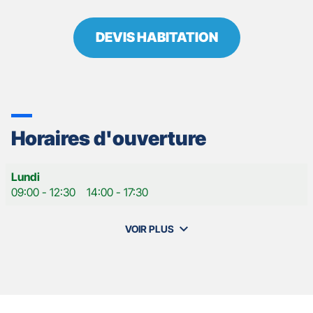
DEVIS HABITATION
Horaires d'ouverture
Horaires
Lundi
d'ouverture
09:00
-
12:30
14:00
-
17:30
d'aujourd'hui
VOIR PLUS
et
les
horaires
d'ouverture
de
votre