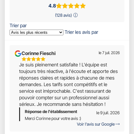
4.8
(128 avis)
Trier par
Trier les avis par
Corinne Fieschi
le 7 juil. 2026
5
Je suis pleinement satisfaite ! L'équipe est
Étoiles
toujours très réactive, à l'écoute et apporte des
Sur
réponses claires et rapides à chacune de mes
5
demandes. Les tarifs sont compétitifs et le
service est irréprochable. C'est rassurant de
pouvoir compter sur un professionnel aussi
sérieux. Je recommande sans hésitation !
Réponse de l'établissement
le 9 juil. 2026
Merci Corinne pour votre avis :)
Voir l'avis sur Google