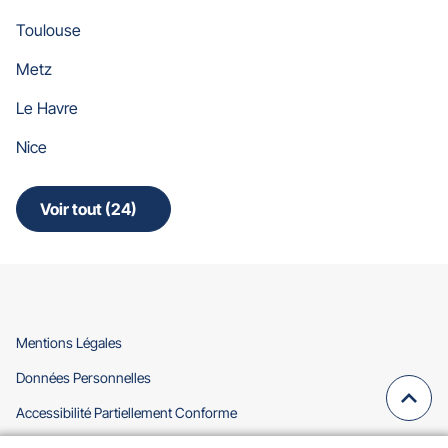
Toulouse
Metz
Le Havre
Nice
Voir tout (24)
de
points
de
vente
de
Gan
Assurances
(ouvre
Mentions Légales
dans
(ouvre
Données Personnelles
une
dans
nouvelle
Remo
(navi
(ouvre
Accessibilité Partiellement Conforme
une
fenêtre)
en
dans
nouvelle
(ouvre
Cookies