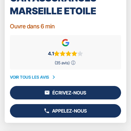
MARSEILLE ETOILE
Ouvre dans 6 min
4.1
(35 avis)
VOIR TOUS LES AVIS
VOIR
TOUS
ÉCRIVEZ-NOUS
LES
L'AGENCE
AVIS
GAN
ASSURANCES
APPELEZ-NOUS
MARSEILLE
AFFICHER
ETOILE
LE
NUMÉRO
DE