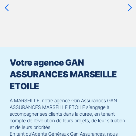
ENTRÉE
pour
prendre
le
contrôle
du
slider
[ECHAP
pour
Votre agence GAN
quitter]
ASSURANCES MARSEILLE
ETOILE
À MARSEILLE, notre agence Gan Assurances GAN
ASSURANCES MARSEILLE ETOILE s’engage à
accompagner ses clients dans la durée, en tenant
compte de l’évolution de leurs projets, de leur situation
et de leurs priorités.
En tant qu’Agents Généraux Gan Assurances, nous