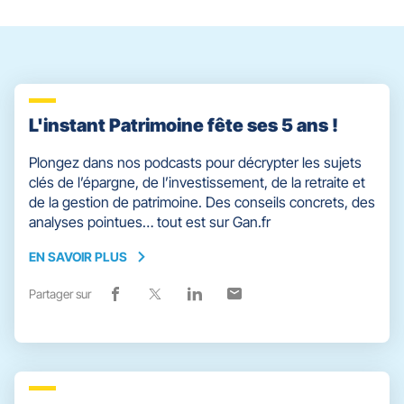
quitter]
L'instant Patrimoine fête ses 5 ans !
Plongez dans nos podcasts pour décrypter les sujets
clés de l’épargne, de l’investissement, de la retraite et
de la gestion de patrimoine. Des conseils concrets, des
analyses pointues… tout est sur Gan.fr
EN SAVOIR PLUS
EN
SAVOIR
Partager sur
Lien
(ouvre
Lien
(ouvre
Lien
(ouvre
Lien
(ouvre
PLUS
de
dans
de
dans
de
dans
de
dans
partage
une
partage
une
partage
une
partage
une
vers
nouvelle
vers
nouvelle
vers
nouvelle
vers
nouvelle
facebook
fenêtre)
x
fenêtre)
linkedin
fenêtre)
email
fenêtre)