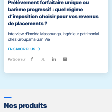
Prélèvement forfaitaire unique ou
barème progressif : quel régime
d’imposition choisir pour vos revenus
de placements ?
Interview d’Imelda Massounga, Ingénieur patrimonial
chez Groupama Gan Vie
EN SAVOIR PLUS
EN
SAVOIR
Partager sur
Lien
(ouvre
Lien
(ouvre
Lien
(ouvre
Lien
(ouvre
PLUS
de
dans
de
dans
de
dans
de
dans
partage
une
partage
une
partage
une
partage
une
vers
nouvelle
vers
nouvelle
vers
nouvelle
vers
nouvelle
facebook
fenêtre)
x
fenêtre)
linkedin
fenêtre)
email
fenêtre)
Nos produits