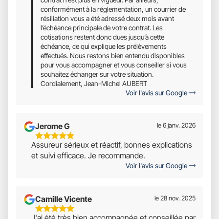
conformément à la réglementation, un courrier de
résiliation vous a été adressé deux mois avant
l’échéance principale de votre contrat. Les
cotisations restent donc dues jusqu’à cette
échéance, ce qui explique les prélèvements
effectués. Nous restons bien entendu disponibles
pour vous accompagner et vous conseiller si vous
souhaitez échanger sur votre situation.
Cordialement, Jean-Michel AUBERT
Voir l'avis sur Google
Jerome G
le 6 janv. 2026
5
Assureur sérieux et réactif, bonnes explications
Étoiles
et suivi efficace. Je recommande.
Sur
Voir l'avis sur Google
5
Camille Vicente
le 28 nov. 2025
5
J'ai été très bien accompagnée et conseillée par