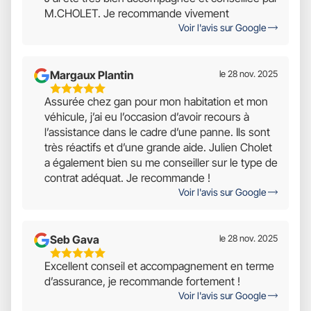
Étoiles
M.CHOLET. Je recommande vivement
Sur
Voir l'avis sur Google
5
Margaux Plantin
le 28 nov. 2025
5
Assurée chez gan pour mon habitation et mon
Étoiles
véhicule, j’ai eu l’occasion d’avoir recours à
Sur
l’assistance dans le cadre d’une panne. Ils sont
5
très réactifs et d’une grande aide. Julien Cholet
a également bien su me conseiller sur le type de
contrat adéquat. Je recommande !
Voir l'avis sur Google
Seb Gava
le 28 nov. 2025
5
Excellent conseil et accompagnement en terme
Étoiles
d’assurance, je recommande fortement !
Sur
Voir l'avis sur Google
5