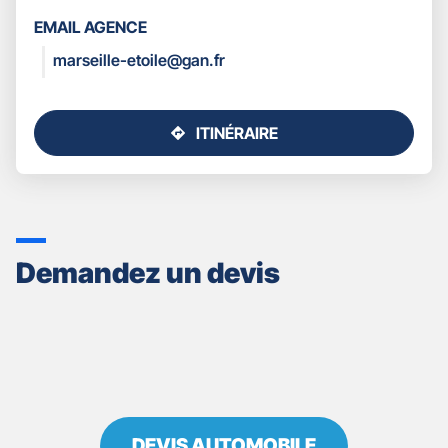
LES
EMAIL AGENCE
COORDONNÉES
marseille-etoile@gan.fr
ITINÉRAIRE
JUSQU'AU
POINT
DE
VENTE
GAN
ASSURANCES
Demandez un devis
MARSEILLE
ETOILE
DEVIS AUTOMOBILE