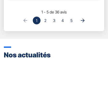
1 - 5 de 36 avis
1
2
3
4
5
Nos actualités
Appuyer
sur
la
touche
ENTRÉE
pour
prendre
le