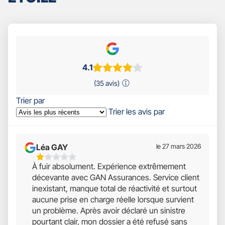
4.1
(35 avis)
Trier par
Trier les avis par
Léa GAY
le 27 mars 2026
1
À fuir absolument. Expérience extrêmement
Étoiles
décevante avec GAN Assurances. Service client
Sur
inexistant, manque total de réactivité et surtout
5
aucune prise en charge réelle lorsque survient
un problème. Après avoir déclaré un sinistre
pourtant clair, mon dossier a été refusé sans