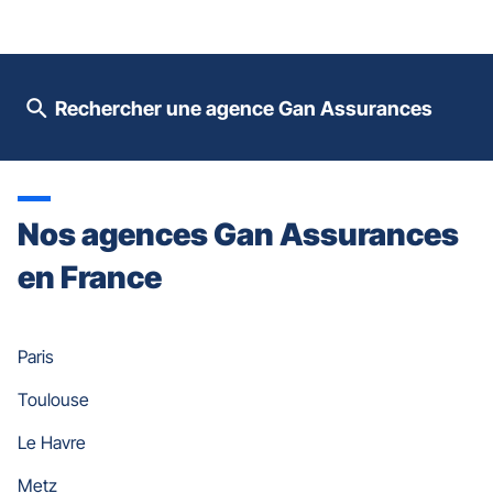
contrôle
du
slider
[ECHAP
pour
Rechercher une agence Gan Assurances
quitter]
Nos agences Gan Assurances
en France
Paris
Toulouse
Le Havre
Metz