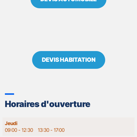
DEVIS HABITATION
Horaires d'ouverture
Horaires
Jeudi
d'ouverture
09:00
-
12:30
13:30
-
17:00
d'aujourd'hui