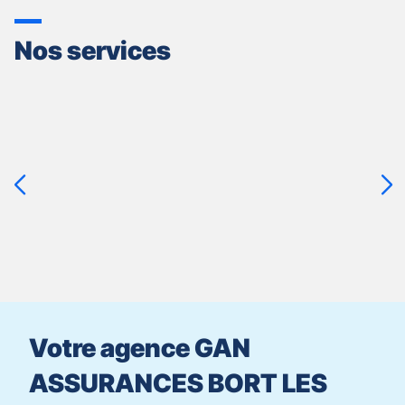
Nos services
Appuyer
sur
la
touche
ENTRÉE
pour
prendre
le
contrôle
du
slider
[ECHAP
pour
Votre agence GAN
quitter]
ASSURANCES BORT LES