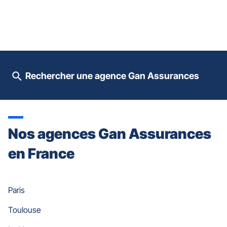
pour
prendre
le
contrôle
du
slider
[ECHAP
pour
Rechercher une agence Gan Assurances
quitter]
Nos agences Gan Assurances
en France
Paris
Toulouse