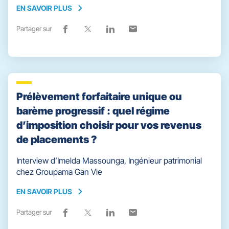
EN SAVOIR PLUS
EN
SAVOIR
Partager sur
Lien
(ouvre
Lien
(ouvre
Lien
(ouvre
Lien
(ouvre
PLUS
de
dans
de
dans
de
dans
de
dans
partage
une
partage
une
partage
une
partage
une
vers
nouvelle
vers
nouvelle
vers
nouvelle
vers
nouvelle
facebook
fenêtre)
x
fenêtre)
linkedin
fenêtre)
email
fenêtre)
Prélèvement forfaitaire unique ou
barème progressif : quel régime
d’imposition choisir pour vos revenus
de placements ?
Interview d’Imelda Massounga, Ingénieur patrimonial
chez Groupama Gan Vie
EN SAVOIR PLUS
EN
SAVOIR
Partager sur
Lien
(ouvre
Lien
(ouvre
Lien
(ouvre
Lien
(ouvre
PLUS
de
dans
de
dans
de
dans
de
dans