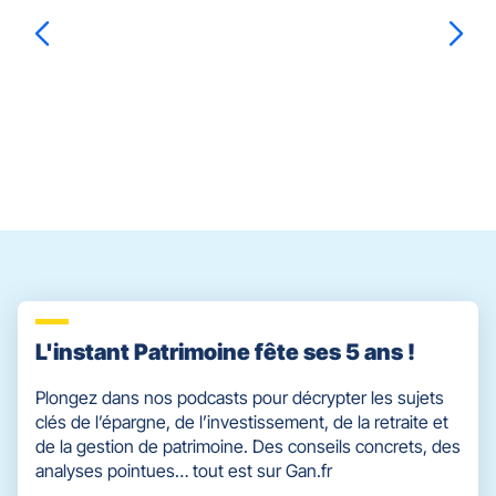
ENTRÉE
pour
prendre
le
Marie
CLIDIERE
Arnaud
CLIDIERE
contrôle
du
slider
[ECHAP
pour
quitter]
L'instant Patrimoine fête ses 5 ans !
Plongez dans nos podcasts pour décrypter les sujets
clés de l’épargne, de l’investissement, de la retraite et
de la gestion de patrimoine. Des conseils concrets, des
analyses pointues… tout est sur Gan.fr