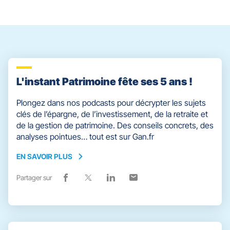
slider
[ECHAP
pour
quitter]
L'instant Patrimoine fête ses 5 ans !
Plongez dans nos podcasts pour décrypter les sujets
clés de l’épargne, de l’investissement, de la retraite et
de la gestion de patrimoine. Des conseils concrets, des
analyses pointues… tout est sur Gan.fr
EN SAVOIR PLUS
EN
SAVOIR
Partager sur
Lien
(ouvre
Lien
(ouvre
Lien
(ouvre
Lien
(ouvre
PLUS
de
dans
de
dans
de
dans
de
dans
partage
une
partage
une
partage
une
partage
une
vers
nouvelle
vers
nouvelle
vers
nouvelle
vers
nouvelle
facebook
fenêtre)
x
fenêtre)
linkedin
fenêtre)
email
fenêtre)