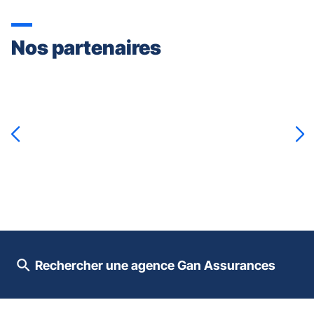
Nos partenaires
Appuyer
sur
la
touche
ENTRÉE
pour
prendre
le
contrôle
du
slider
[ECHAP
pour
Rechercher une agence Gan Assurances
quitter]