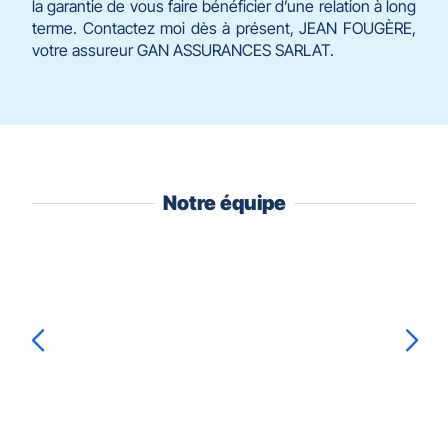
la garantie de vous faire bénéficier d’une relation à long
terme. Contactez moi dès à présent, JEAN FOUGÈRE,
votre assureur GAN ASSURANCES SARLAT.
Notre équipe
Appuyer
sur
la
touche
ENTRÉE
pour
prendre
Angelique
LIABOT
le
contrôle
du