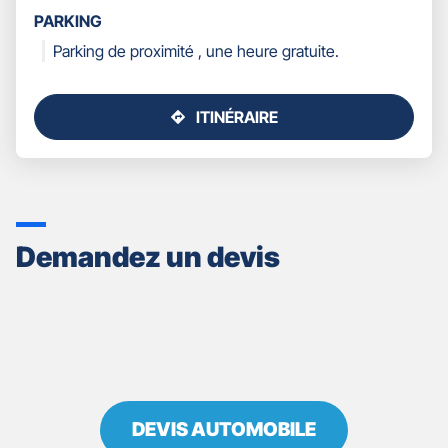
PARKING
Parking de proximité , une heure gratuite.
ITINÉRAIRE
JUSQU'AU
POINT
DE
VENTE
GAN
ASSURANCES
Demandez un devis
SARLAT
DEVIS AUTOMOBILE