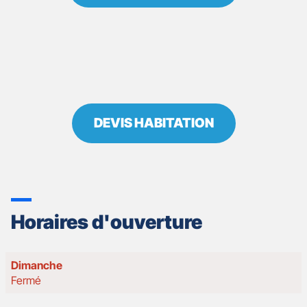
DEVIS HABITATION
Horaires d'ouverture
Horaires
Dimanche
d'ouverture
Fermé
d'aujourd'hui