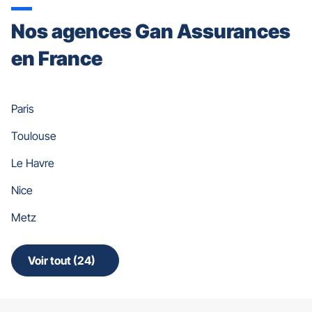
Nos agences Gan Assurances
en France
Paris
Toulouse
Le Havre
Nice
Metz
Voir tout (24)
de
points
de
vente