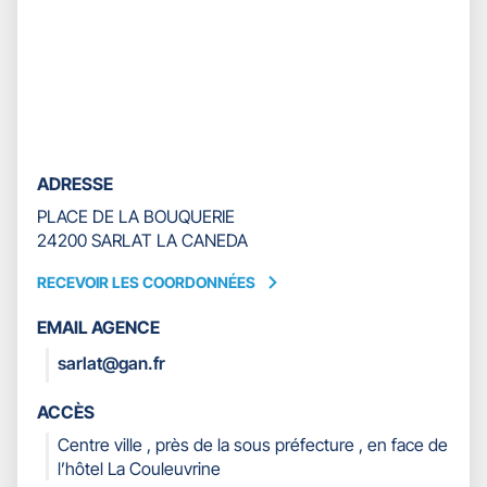
contrôle
du
slider
[ECHAP
pour
quitter]
ADRESSE
PLACE DE LA BOUQUERIE
24200 SARLAT LA CANEDA
RECEVOIR LES COORDONNÉES
RECEVOIR
LES
EMAIL AGENCE
COORDONNÉES
sarlat@gan.fr
ACCÈS
Centre ville , près de la sous préfecture , en face de
l’hôtel La Couleuvrine