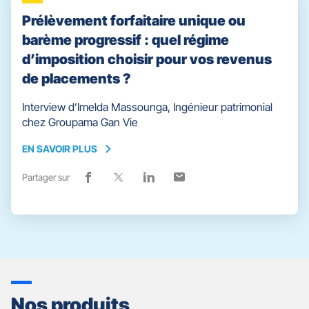
Prélèvement forfaitaire unique ou
barème progressif : quel régime
d’imposition choisir pour vos revenus
de placements ?
Interview d’Imelda Massounga, Ingénieur patrimonial
chez Groupama Gan Vie
EN SAVOIR PLUS
EN
SAVOIR
Partager sur
Lien
(ouvre
Lien
(ouvre
Lien
(ouvre
Lien
(ouvre
PLUS
de
dans
de
dans
de
dans
de
dans
partage
une
partage
une
partage
une
partage
une
vers
nouvelle
vers
nouvelle
vers
nouvelle
vers
nouvelle
facebook
fenêtre)
x
fenêtre)
linkedin
fenêtre)
email
fenêtre)
Nos produits