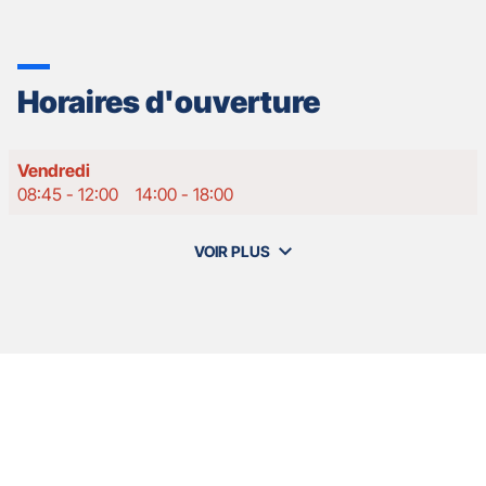
Horaires d'ouverture
Horaires
Vendredi
d'ouverture
08:45
-
12:00
14:00
-
18:00
d'aujourd'hui
VOIR PLUS
et
les
horaires
d'ouverture
de
votre
agence
Nos
GAN
Appuyer
ASSURANCES
agents
sur
LA
la
ROCHE