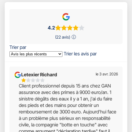
4.2
(22 avis)
Trier par
Trier les avis par
Letexier Richard
le 3 avr. 2026
1
Client professionnel depuis 15 ans chez GAN
Étoiles
assurance avec des primes à 9000 euro/an. 1
Sur
sinistre dégâts des eaux il y a 1 an, j'ai du faire
5
des pieds et des mains pour obtenir un
remboursement de 3000 euro. Aujourd'hui face
à un problème plus sérieux en responsabilité
civile, la compagnie "botte en touche" avec
comme argument "déclaration tardive" faut il