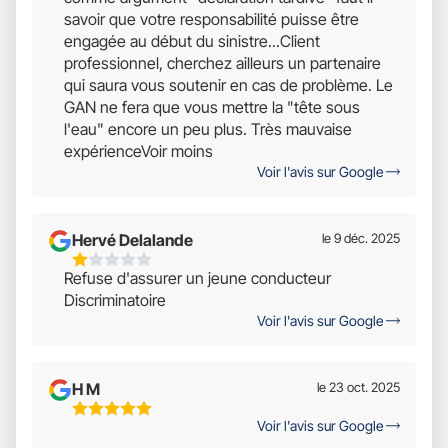
savoir que votre responsabilité puisse être
engagée au début du sinistre...Client
professionnel, cherchez ailleurs un partenaire
qui saura vous soutenir en cas de problème. Le
GAN ne fera que vous mettre la "tête sous
l'eau" encore un peu plus. Très mauvaise
expérienceVoir moins
Voir l'avis sur Google
Hervé Delalande
le 9 déc. 2025
1
Refuse d'assurer un jeune conducteur
Étoiles
Discriminatoire
Sur
Voir l'avis sur Google
5
H M
le 23 oct. 2025
5
Voir l'avis sur Google
Étoiles