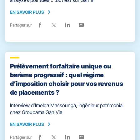
analyses pointues… tout est sur Gan.fr
EN SAVOIR PLUS
EN
SAVOIR
Partager sur
Lien
(ouvre
Lien
(ouvre
Lien
(ouvre
Lien
(ouvre
PLUS
de
dans
de
dans
de
dans
de
dans
partage
une
partage
une
partage
une
partage
une
vers
nouvelle
vers
nouvelle
vers
nouvelle
vers
nouvelle
facebook
fenêtre)
x
fenêtre)
linkedin
fenêtre)
email
fenêtre)
Prélèvement forfaitaire unique ou
barème progressif : quel régime
d’imposition choisir pour vos revenus
de placements ?
Interview d’Imelda Massounga, Ingénieur patrimonial
chez Groupama Gan Vie
EN SAVOIR PLUS
EN
SAVOIR
Partager sur