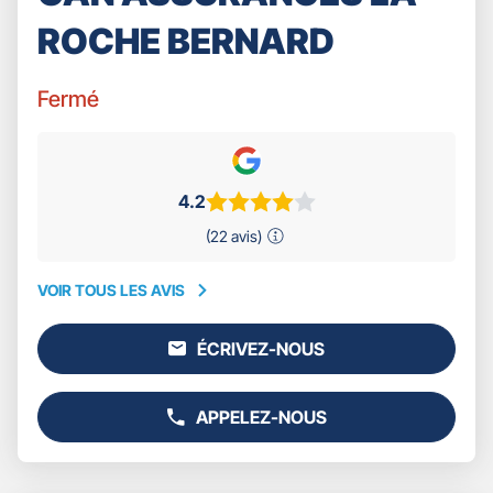
ROCHE BERNARD
Fermé
4.2
(22 avis)
VOIR TOUS LES AVIS
VOIR
TOUS
ÉCRIVEZ-NOUS
LES
L'AGENCE
AVIS
GAN
ASSURANCES
APPELEZ-NOUS
LA
AFFICHER
ROCHE
LE
BERNARD
NUMÉRO
DE