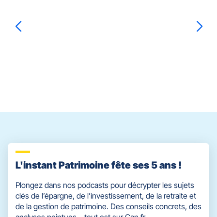
touche
BERNARD
ENTRÉE
pour
prendre
le
Frédéric
AUREART
contrôle
du
slider
[ECHAP
pour
quitter]
L'instant Patrimoine fête ses 5 ans !
Plongez dans nos podcasts pour décrypter les sujets
clés de l’épargne, de l’investissement, de la retraite et
de la gestion de patrimoine. Des conseils concrets, des