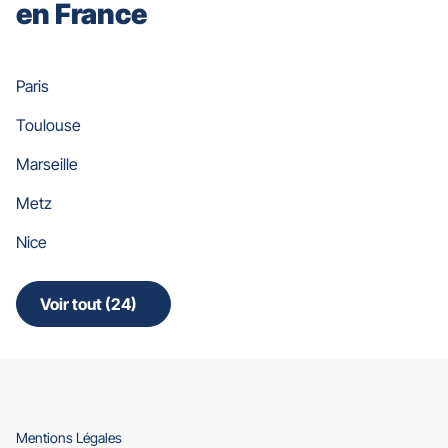
en France
Paris
Toulouse
Marseille
Metz
Nice
Voir tout (24)
de
points
de
vente
de
Gan
Assurances
(ouvre
Mentions Légales