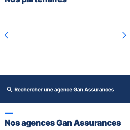
Appuyer
sur
la
touche
ENTRÉE
pour
prendre
le
contrôle
du
slider
[ECHAP
pour
Rechercher une agence Gan Assurances
quitter]
Nos agences Gan Assurances