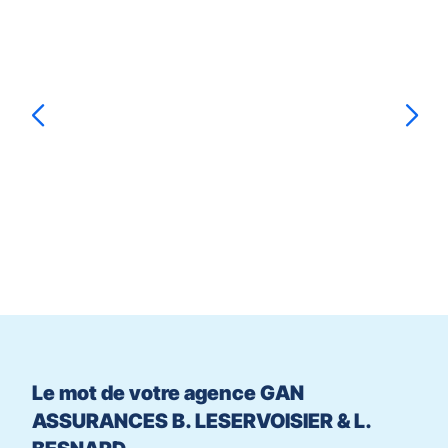
&
sur
L.
la
BESNARD
touche
ENTRÉE
pour
prendre
le
Béatrice
LESERVOISIER
Ludovic
BESNARD
contrôle
du
slider
[ECHAP
pour
quitter]
Le mot de votre agence GAN
ASSURANCES B. LESERVOISIER & L.