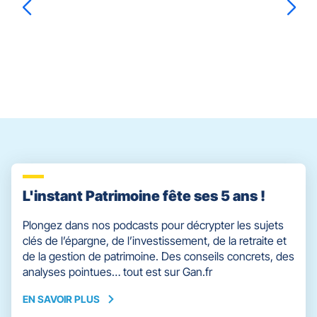
ENTRÉE
pour
prendre
Sophia
FERGANT
Valérie
UNTEREINER
le
contrôle
du
slider
[ECHAP
pour
quitter]
L'instant Patrimoine fête ses 5 ans !
Plongez dans nos podcasts pour décrypter les sujets
clés de l’épargne, de l’investissement, de la retraite et
de la gestion de patrimoine. Des conseils concrets, des
analyses pointues… tout est sur Gan.fr
EN SAVOIR PLUS
EN