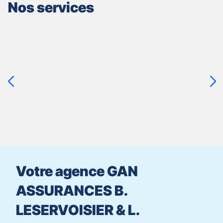
Nos services
Appuyer
sur
la
touche
ENTRÉE
pour
prendre
le
contrôle
du
slider
[ECHAP
pour
Votre agence GAN
quitter]
ASSURANCES B.
LESERVOISIER & L.