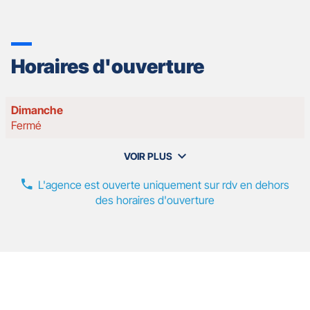
Horaires d'ouverture
Horaires
Dimanche
d'ouverture
Fermé
d'aujourd'hui
VOIR PLUS
et
les
L'agence est ouverte uniquement sur rdv en dehors
horaires
des horaires d'ouverture
d'ouverture
de
votre
agence
GAN
ASSURANCES
Nos
B.
LESERVOISIER
Appuyer
agents