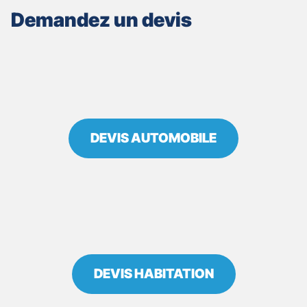
ASSURANCES
Demandez un devis
B.
LESERVOISIER
&
L.
BESNARD
DEVIS AUTOMOBILE
DEVIS HABITATION