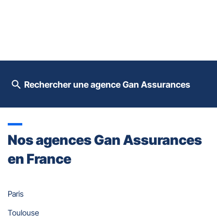
ENTRÉE
pour
prendre
le
contrôle
du
slider
[ECHAP
pour
Rechercher une agence Gan Assurances
quitter]
Nos agences Gan Assurances
en France
Paris
Toulouse