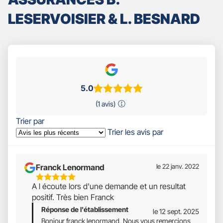
LESERVOISIER & L. BESNARD
5.0
(1 avis)
Trier par
Trier les avis par
Franck Lenormand
le 22 janv. 2022
5
A l écoute lors d'une demande et un resultat
Étoiles
positif. Très bien Franck
Sur
Réponse de l'établissement
5
le 12 sept. 2025
Bonjour franck lenormand, Nous vous remercions