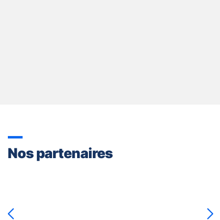
Nos partenaires
Appuyer
sur
la
touche