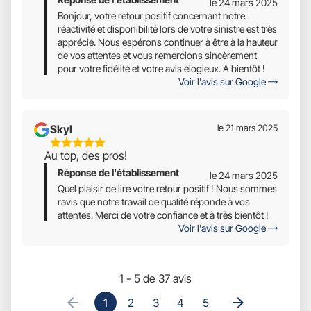
le 24 mars 2025
Bonjour, votre retour positif concernant notre
réactivité et disponibilité lors de votre sinistre est très
apprécié. Nous espérons continuer à être à la hauteur
de vos attentes et vous remercions sincèrement
pour votre fidélité et votre avis élogieux. A bientôt !
Voir l'avis sur Google
Skyl
le 21 mars 2025
5
Au top, des pros!
Étoiles
Réponse de l'établissement
Sur
le 24 mars 2025
5
Quel plaisir de lire votre retour positif ! Nous sommes
ravis que notre travail de qualité réponde à vos
attentes. Merci de votre confiance et à très bientôt !
Voir l'avis sur Google
1 - 5 de 37 avis
1
2
3
4
5