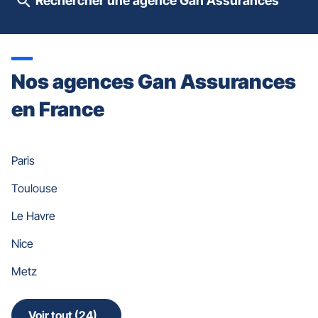
Rechercher une agence Gan Assurances
quitter]
Nos agences Gan Assurances
en France
Paris
Toulouse
Le Havre
Nice
Metz
Voir tout (24)