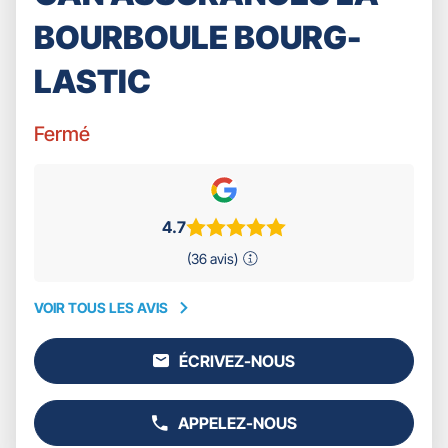
BOURBOULE BOURG-
LASTIC
Fermé
4.7
(36 avis)
VOIR TOUS LES AVIS
VOIR
TOUS
ÉCRIVEZ-NOUS
LES
L'AGENCE
AVIS
GAN
ASSURANCES
APPELEZ-NOUS
LA
AFFICHER