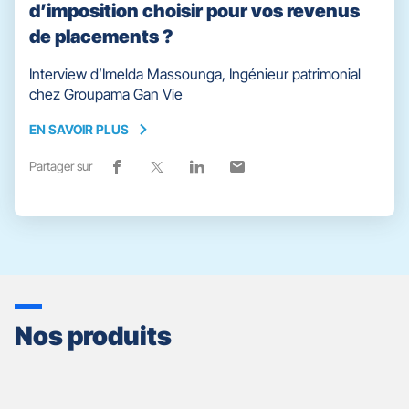
d’imposition choisir pour vos revenus
de placements ?
Interview d’Imelda Massounga, Ingénieur patrimonial
chez Groupama Gan Vie
EN SAVOIR PLUS
EN
SAVOIR
Partager sur
Lien
(ouvre
Lien
(ouvre
Lien
(ouvre
Lien
(ouvre
PLUS
de
dans
de
dans
de
dans
de
dans
partage
une
partage
une
partage
une
partage
une
vers
nouvelle
vers
nouvelle
vers
nouvelle
vers
nouvelle
facebook
fenêtre)
x
fenêtre)
linkedin
fenêtre)
email
fenêtre)
Nos produits
Appuyer