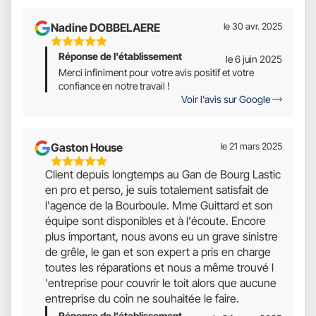
Nadine DOBBELAERE
le 30 avr. 2025
5
Réponse de l'établissement
Étoiles
le 6 juin 2025
Sur
Merci infiniment pour votre avis positif et votre
confiance en notre travail !
5
Voir l'avis sur Google
Gaston House
le 21 mars 2025
5
Client depuis longtemps au Gan de Bourg Lastic
Étoiles
en pro et perso, je suis totalement satisfait de
Sur
l'agence de la Bourboule. Mme Guittard et son
5
équipe sont disponibles et à l'écoute. Encore
plus important, nous avons eu un grave sinistre
de grêle, le gan et son expert a pris en charge
toutes les réparations et nous a même trouvé l
'entreprise pour couvrir le toit alors que aucune
entreprise du coin ne souhaitée le faire.
Réponse de l'établissement