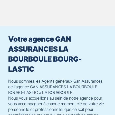
prendre
le
contrôle
du
slider
[ECHAP
pour
Votre agence GAN
quitter]
ASSURANCES LA
BOURBOULE BOURG-
LASTIC
Nous sommes les Agents généraux Gan Assurances
de l'agence GAN ASSURANCES LA BOURBOULE
BOURG-LASTIC à LA BOURBOULE.
Nous vous accueillons au sein de notre agence pour
vous accompagner à chaque moment clé de votre vie
personnelle et professionnelle, que ce soit pour
concrétiser vos projets ou vous soutenir en cas de