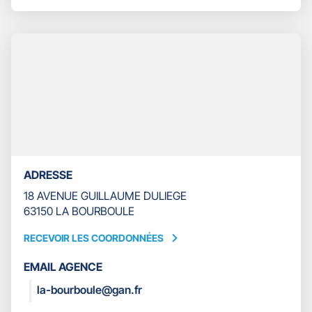
BOURBOULE
LE
BOURG-
NUMÉRO
LASTIC
DE
TÉLÉPHONE
DU
POINT
DE
VENTE
GAN
ASSURANCES
LA
BOURBOULE
BOURG-
ADRESSE
LASTIC
18 AVENUE GUILLAUME DULIEGE
63150 LA BOURBOULE
RECEVOIR LES COORDONNÉES
RECEVOIR
LES
EMAIL AGENCE
COORDONNÉES
la-bourboule@gan.fr