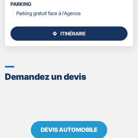
PARKING
Parking gratuit face à l'Agence
ITINÉRAIRE
JUSQU'AU
POINT
DE
VENTE
GAN
ASSURANCES
Demandez un devis
LA
BOURBOULE
BOURG-
LASTIC
DEVIS AUTOMOBILE