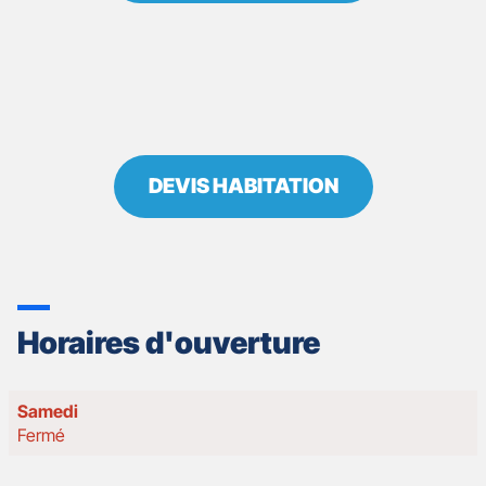
DEVIS HABITATION
Horaires d'ouverture
Horaires
Samedi
d'ouverture
Fermé
d'aujourd'hui