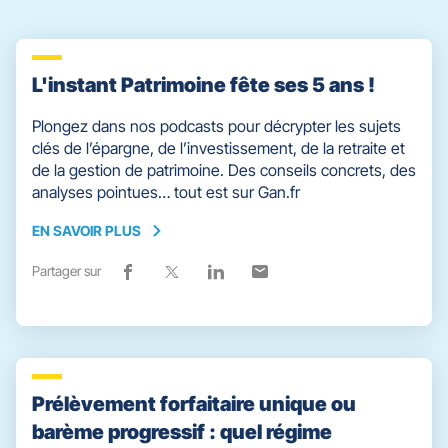
L'instant Patrimoine fête ses 5 ans !
Plongez dans nos podcasts pour décrypter les sujets
clés de l’épargne, de l’investissement, de la retraite et
de la gestion de patrimoine. Des conseils concrets, des
analyses pointues… tout est sur Gan.fr
EN SAVOIR PLUS
EN
SAVOIR
Partager sur
Lien
(ouvre
Lien
(ouvre
Lien
(ouvre
Lien
(ouvre
PLUS
de
dans
de
dans
de
dans
de
dans
partage
une
partage
une
partage
une
partage
une
vers
nouvelle
vers
nouvelle
vers
nouvelle
vers
nouvelle
facebook
fenêtre)
x
fenêtre)
linkedin
fenêtre)
email
fenêtre)
Prélèvement forfaitaire unique ou
barème progressif : quel régime