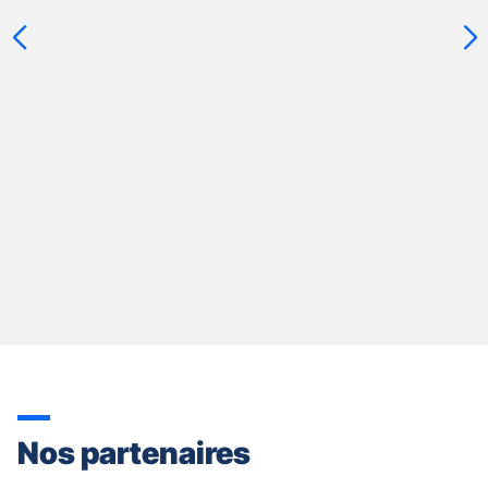
[ECHAP
pour
quitter]
Nos partenaires