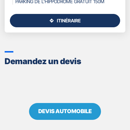
PARKING DE L'HIPPODROME GRATUIT 150M
ITINÉRAIRE
JUSQU'AU
POINT
DE
VENTE
GAN
ASSURANCES
Demandez un devis
CAEN
GARDIN
-
BARON
JACQUET
DEVIS AUTOMOBILE