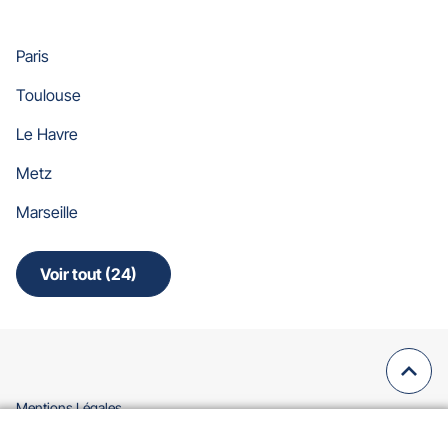
Paris
Toulouse
Le Havre
Metz
Marseille
Voir tout (24)
de
points
de
vente
de
Remo
(navi
Gan
Assurances
en
(ouvre
Mentions Légales
haut
dans
(ouvre
Données Personnelles
une
de