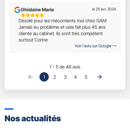
5
Ghislaine Marie
le 25 avr. 2024
5
Désolé pour les mécontents moi chez GAN!
Étoiles
Jamais eu problème et cela fait plus 45 ans
Sur
cliente au cabinet. Ils sont très compétent
5
surtout Corine
Voir l'avis sur Google
1 - 5 de 46 avis
1
2
3
4
5
Nos actualités