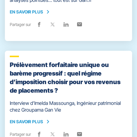
analyses pointues… tout est sur Gan.fr
EN SAVOIR PLUS
EN
SAVOIR
Partager sur
Lien
(ouvre
Lien
(ouvre
Lien
(ouvre
Lien
(ouvre
PLUS
de
dans
de
dans
de
dans
de
dans
partage
une
partage
une
partage
une
partage
une
vers
nouvelle
vers
nouvelle
vers
nouvelle
vers
nouvelle
facebook
fenêtre)
x
fenêtre)
linkedin
fenêtre)
email
fenêtre)
Prélèvement forfaitaire unique ou
barème progressif : quel régime
d’imposition choisir pour vos revenus
de placements ?
Interview d’Imelda Massounga, Ingénieur patrimonial
chez Groupama Gan Vie
EN SAVOIR PLUS
EN
SAVOIR
Partager sur