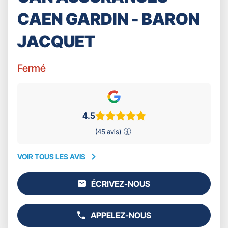
CAEN GARDIN - BARON
JACQUET
Fermé
4.5
(45 avis)
VOIR TOUS LES AVIS
VOIR
TOUS
ÉCRIVEZ-NOUS
LES
L'AGENCE
AVIS
GAN
ASSURANCES
APPELEZ-NOUS
CAEN
AFFICHER