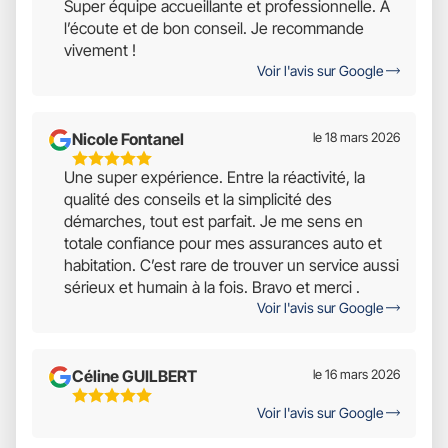
Super équipe accueillante et professionnelle. A
Étoiles
l’écoute et de bon conseil. Je recommande
Sur
vivement !
5
Voir l'avis sur Google
Nicole Fontanel
le 18 mars 2026
5
Une super expérience. Entre la réactivité, la
Étoiles
qualité des conseils et la simplicité des
Sur
démarches, tout est parfait. Je me sens en
5
totale confiance pour mes assurances auto et
habitation. C’est rare de trouver un service aussi
sérieux et humain à la fois. Bravo et merci .
Voir l'avis sur Google
Céline GUILBERT
le 16 mars 2026
5
Voir l'avis sur Google
Étoiles
Sur