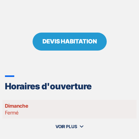
DEVIS HABITATION
Horaires d'ouverture
Horaires
Dimanche
d'ouverture
Fermé
d'aujourd'hui
VOIR PLUS
et
les