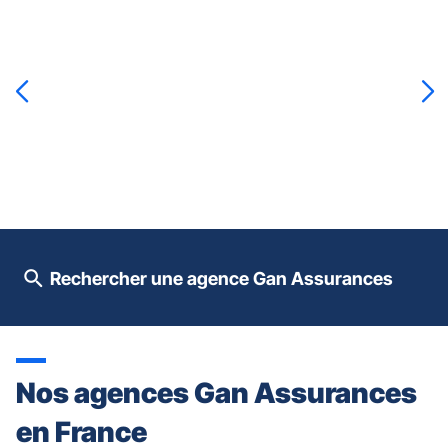
Appuyer
sur
la
touche
ENTRÉE
pour
prendre
le
contrôle
du
slider
[ECHAP
pour
Rechercher une agence Gan Assurances
quitter]
Nos agences Gan Assurances
en France