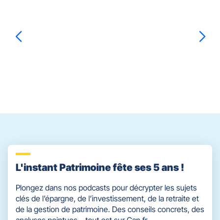
sur
la
touche
ENTRÉE
pour
prendre
Morgane
LE GALL
le
contrôle
du
slider
[ECHAP
pour
quitter]
L'instant Patrimoine fête ses 5 ans !
Plongez dans nos podcasts pour décrypter les sujets
clés de l’épargne, de l’investissement, de la retraite et
de la gestion de patrimoine. Des conseils concrets, des