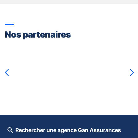
Nos partenaires
Appuyer
sur
la
touche
ENTRÉE
pour
prendre
le
contrôle
du
slider
[ECHAP
pour
Rechercher une agence Gan Assurances
quitter]