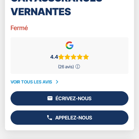
VERNANTES
Fermé
4.4
(26 avis)
VOIR TOUS LES AVIS
VOIR
TOUS
ÉCRIVEZ-NOUS
LES
L'AGENCE
AVIS
GAN
ASSURANCES
APPELEZ-NOUS
VERNANTES
AFFICHER
LE
NUMÉRO
DE