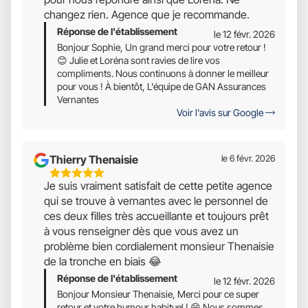
5
changez rien. Agence que je recommande.
Réponse de l'établissement
le 12 févr. 2026
Bonjour Sophie, Un grand merci pour votre retour !
😊 Julie et Loréna sont ravies de lire vos
compliments. Nous continuons à donner le meilleur
pour vous ! À bientôt, L'équipe de GAN Assurances
Vernantes
Voir l'avis sur Google
Thierry Thenaisie
le 6 févr. 2026
5
Je suis vraiment satisfait de cette petite agence
Étoiles
qui se trouve à vernantes avec le personnel de
Sur
ces deux filles très accueillante et toujours prêt
5
à vous renseigner dès que vous avez un
problème bien cordialement monsieur Thenaisie
de la tronche en biais 😂
Réponse de l'établissement
le 12 févr. 2026
Bonjour Monsieur Thenaisie, Merci pour ce super
retour et votre humour habituel ! 😄 Nous sommes