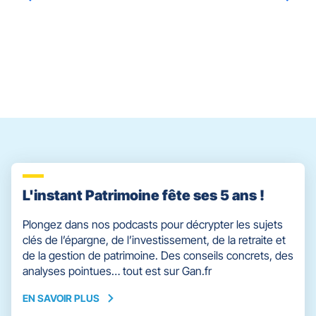
prendre
le
Gaëtan
LEMETAIS
Emmanuel
SOREAU
contrôle
du
slider
[ECHAP
pour
quitter]
L'instant Patrimoine fête ses 5 ans !
Plongez dans nos podcasts pour décrypter les sujets
clés de l’épargne, de l’investissement, de la retraite et
de la gestion de patrimoine. Des conseils concrets, des
analyses pointues… tout est sur Gan.fr
EN SAVOIR PLUS
EN