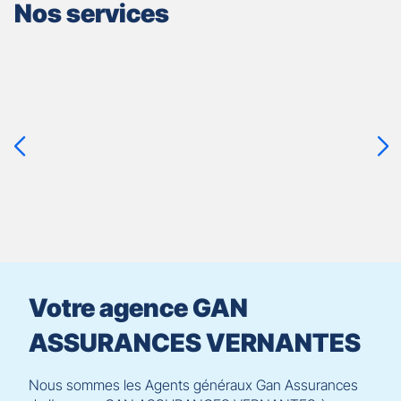
Nos services
Appuyer
sur
la
touche
ENTRÉE
pour
prendre
le
contrôle
du
slider
[ECHAP
pour
Votre agence GAN
quitter]
ASSURANCES VERNANTES
Nous sommes les Agents généraux Gan Assurances