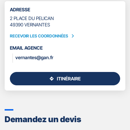
TÉLÉPHONE
ADRESSE
DU
POINT
2 PLACE DU PELICAN
DE
49390 VERNANTES
VENTE
GAN
RECEVOIR LES COORDONNÉES
RECEVOIR
ASSURANCES
LES
VERNANTES
EMAIL AGENCE
COORDONNÉES
vernantes@gan.fr
ITINÉRAIRE
JUSQU'AU
POINT
DE
VENTE
GAN
ASSURANCES
Demandez un devis
VERNANTES