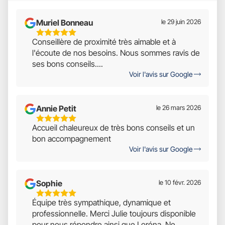
Muriel Bonneau
le 29 juin 2026
5
Conseillère de proximité très aimable et à
Étoiles
l'écoute de nos besoins. Nous sommes ravis de
Sur
ses bons conseils....
5
Voir l'avis sur Google
Annie Petit
le 26 mars 2026
5
Accueil chaleureux de très bons conseils et un
Étoiles
bon accompagnement
Sur
Voir l'avis sur Google
5
Sophie
le 10 févr. 2026
5
Équipe très sympathique, dynamique et
Étoiles
professionnelle. Merci Julie toujours disponible
Sur
pour nous répondre ainsi que Loréna. Ne