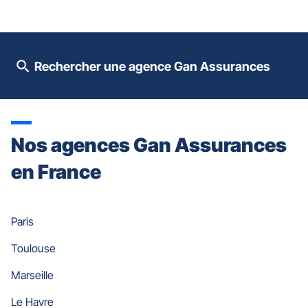
contrôle
du
slider
[ECHAP
pour
Rechercher une agence Gan Assurances
quitter]
Nos agences Gan Assurances
en France
Paris
Toulouse
Marseille
Le Havre