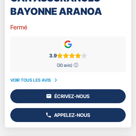
BAYONNE ARANOA
Fermé
3.9
(30 avis)
VOIR TOUS LES AVIS
VOIR
TOUS
ÉCRIVEZ-NOUS
LES
L'AGENCE
AVIS
GAN
ASSURANCES
APPELEZ-NOUS
BAYONNE
AFFICHER
ARANOA
LE
NUMÉRO
DE