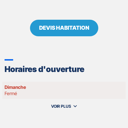
DEVIS HABITATION
Horaires d'ouverture
Horaires
Dimanche
d'ouverture
Fermé
d'aujourd'hui
VOIR PLUS
et
les
horaires
d'ouverture