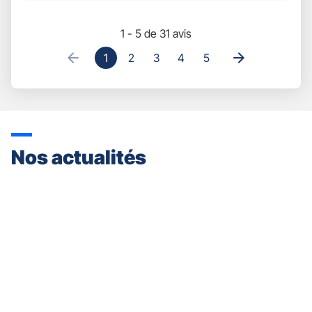
1 - 5 de 31 avis
1
2
3
4
5
Nos actualités
Appuyer
sur
la
touche
ENTRÉE
pour
prendre
le