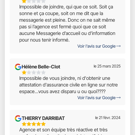
1
Impossible de joindre, qui que ce soit. Soit ça
Étoiles
sonne et ça coupe, soit on me dit que la
Sur
messagerie est pleine. Donc on ne sait même
5
pas si l’agence est fermé quoi que ce soit
aucune Messagerie d’accueil ou d’information
pour nous tenir informé.
Voir l'avis sur Google
Hélène Belle-Clot
le 25 mars 2025
1
Impossible de vous joindre, ni d'obtenir une
Étoiles
attestation d'assurance civile en ligne sur notre
Sur
espace...vous avez disparu u ou quoi????
5
Voir l'avis sur Google
THIERRY DARRIBAT
le 21 févr. 2024
5
Agence et son équipe très réactive et très
Étoiles