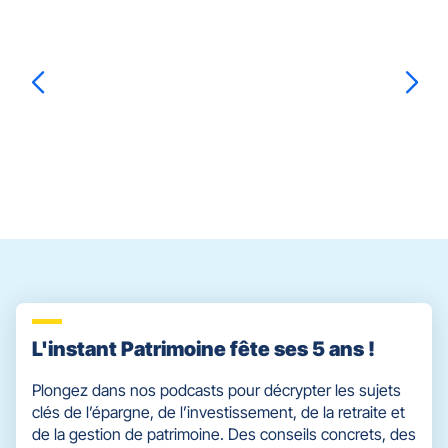
Appuyer
sur
la
touche
ENTRÉE
pour
prendre
Chantal
CROUZAT
Marie
LABARRE
le
contrôle
du
slider
[ECHAP
pour
quitter]
L'instant Patrimoine fête ses 5 ans !
Plongez dans nos podcasts pour décrypter les sujets
clés de l’épargne, de l’investissement, de la retraite et
de la gestion de patrimoine. Des conseils concrets, des