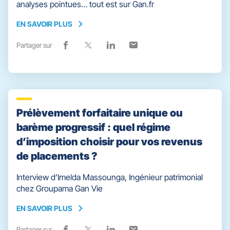
analyses pointues… tout est sur Gan.fr
EN SAVOIR PLUS
EN
SAVOIR
Partager sur
Lien
(ouvre
Lien
(ouvre
Lien
(ouvre
Lien
(ouvre
PLUS
de
dans
de
dans
de
dans
de
dans
partage
une
partage
une
partage
une
partage
une
vers
nouvelle
vers
nouvelle
vers
nouvelle
vers
nouvelle
facebook
fenêtre)
x
fenêtre)
linkedin
fenêtre)
email
fenêtre)
Prélèvement forfaitaire unique ou
barème progressif : quel régime
d’imposition choisir pour vos revenus
de placements ?
Interview d’Imelda Massounga, Ingénieur patrimonial
chez Groupama Gan Vie
EN SAVOIR PLUS
EN
SAVOIR
Partager sur