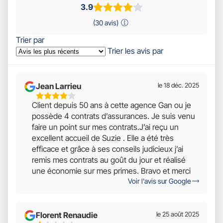
3.9
(30 avis)
Trier par
Trier les avis par
Jean Larrieu
le 18 déc. 2025
4
Client depuis 50 ans à cette agence Gan ou je
Étoiles
possède 4 contrats d’assurances. Je suis venu
Sur
faire un point sur mes contrats.J’ai reçu un
5
excellent accueil de Suzie . Elle a été très
efficace et grâce à ses conseils judicieux j’ai
remis mes contrats au goût du jour et réalisé
une économie sur mes primes. Bravo et merci
Voir l'avis sur Google
Florent Renaudie
le 25 août 2025