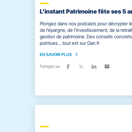
L'instant Patrimoine fête ses 5 a
Plongez dans nos podcasts pour décrypter le
de l’épargne, de l’investissement, de la retrait
gestion de patrimoine. Des conseils concrets
pointues… tout est sur Gan.fr
EN SAVOIR PLUS
EN
SAVOIR
Partager sur
Lien
(ouvre
Lien
(ouvre
Lien
(ouvre
Lien
(ouvre
PLUS
de
dans
de
dans
de
dans
de
dans
partage
une
partage
une
partage
une
partage
une
vers
nouvelle
vers
nouvelle
vers
nouvelle
vers
nouvelle
facebook
fenêtre)
x
fenêtre)
linkedin
fenêtre)
email
fenêtre)