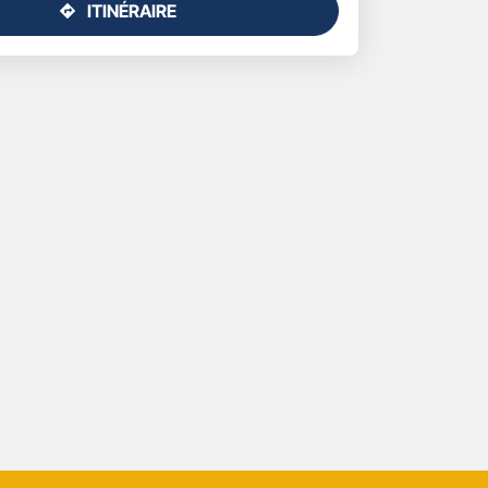
ITINÉRAIRE
JUSQU'AU
POINT
DE
VENTE
GAN
ASSURANCES
SAINT
MAUR
DES
FOSSES