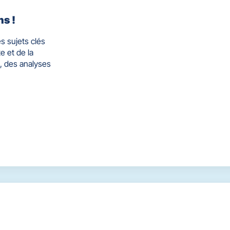
ns !
s sujets clés
e et de la
, des analyses