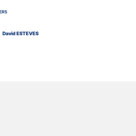
ERS
David ESTEVES
s
Horaires
Appelez-nous
Écrivez-nous
Accès