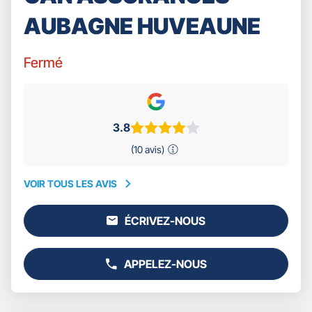
AUBAGNE HUVEAUNE
Fermé
3.8
(10 avis)
VOIR TOUS LES AVIS
VOIR
TOUS
ÉCRIVEZ-NOUS
LES
L'AGENCE
AVIS
GAN
ASSURANCES
APPELEZ-NOUS
AUBAGNE
AFFICHER
HUVEAUNE
LE
NUMÉRO
DE