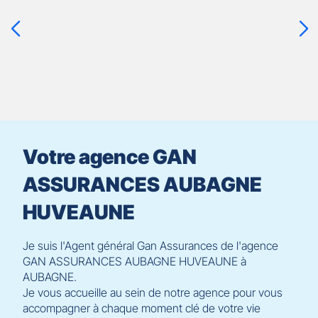
touche
ENTRÉE
pour
prendre
le
contrôle
du
slider
[ECHAP
pour
Votre agence GAN
quitter]
ASSURANCES AUBAGNE
HUVEAUNE
Je suis l'Agent général Gan Assurances de l'agence
GAN ASSURANCES AUBAGNE HUVEAUNE à
AUBAGNE.
Je vous accueille au sein de notre agence pour vous
accompagner à chaque moment clé de votre vie