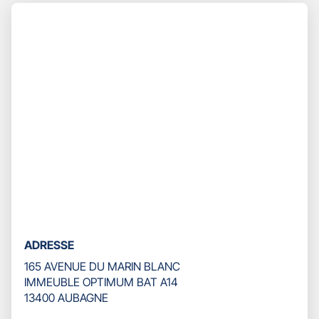
Appuyer
TÉLÉPHONE
sur
DU
la
POINT
touche
DE
ENTRÉE
VENTE
pour
GAN
prendre
ASSURANCES
le
AUBAGNE
contrôle
HUVEAUNE
du
slider
[ECHAP
pour
quitter]
ADRESSE
165 AVENUE DU MARIN BLANC
IMMEUBLE OPTIMUM BAT A14
13400 AUBAGNE