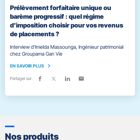
Prélèvement forfaitaire unique ou
barème progressif : quel régime
d’imposition choisir pour vos revenus
de placements ?
Interview d’Imelda Massounga, Ingénieur patrimonial
chez Groupama Gan Vie
EN SAVOIR PLUS
EN
SAVOIR
Partager sur
Lien
(ouvre
Lien
(ouvre
Lien
(ouvre
Lien
(ouvre
PLUS
de
dans
de
dans
de
dans
de
dans
partage
une
partage
une
partage
une
partage
une
vers
nouvelle
vers
nouvelle
vers
nouvelle
vers
nouvelle
facebook
fenêtre)
x
fenêtre)
linkedin
fenêtre)
email
fenêtre)
Nos produits