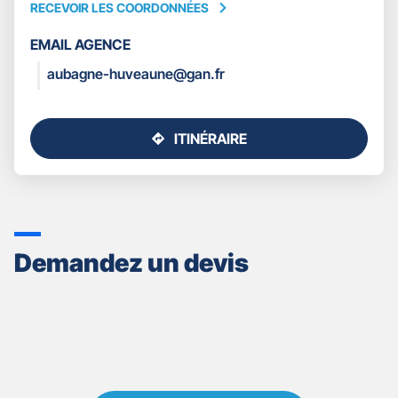
RECEVOIR LES COORDONNÉES
RECEVOIR
LES
EMAIL AGENCE
COORDONNÉES
aubagne-huveaune@gan.fr
ITINÉRAIRE
JUSQU'AU
POINT
DE
VENTE
GAN
ASSURANCES
Demandez un devis
AUBAGNE
HUVEAUNE