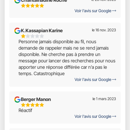
5
Voir l'avis sur Google
Étoiles
Sur
5
K.kassapian Karine
le 16 nov. 2023
1
Personne jamais disponible au fil, nous
Étoiles
demande de rappeler mais ne se rend jamais
Sur
disponible. Ne cherche pas à prendre un
5
message pour lancer des recherches pour nous
apporter une réponse différée car n’a pas le
temps. Catastrophique
Voir l'avis sur Google
Berger Manon
le 1 mars 2023
5
Réactif
Étoiles
Voir l'avis sur Google
Sur
5