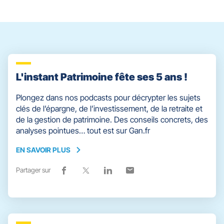
pour
quitter]
L'instant Patrimoine fête ses 5 ans !
Plongez dans nos podcasts pour décrypter les sujets
clés de l’épargne, de l’investissement, de la retraite et
de la gestion de patrimoine. Des conseils concrets, des
analyses pointues… tout est sur Gan.fr
EN SAVOIR PLUS
EN
SAVOIR
Partager sur
Lien
(ouvre
Lien
(ouvre
Lien
(ouvre
Lien
(ouvre
PLUS
de
dans
de
dans
de
dans
de
dans
partage
une
partage
une
partage
une
partage
une
vers
nouvelle
vers
nouvelle
vers
nouvelle
vers
nouvelle
facebook
fenêtre)
x
fenêtre)
linkedin
fenêtre)
email
fenêtre)