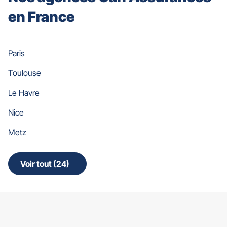
en France
Paris
Toulouse
Le Havre
Nice
Metz
Voir tout (24)
de
points
de
vente
de
Gan