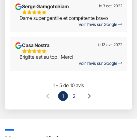
Serge Gamgotchiam
le 3 oct. 2022
5
Dame super gentille et compétente bravo
Étoiles
Voir l'avis sur Google
Sur
5
Casa Nostra
le 13 avr. 2022
5
Brigitte est au top ! Merci
Étoiles
Voir l'avis sur Google
Sur
5
1 - 5 de 10 avis
1
2