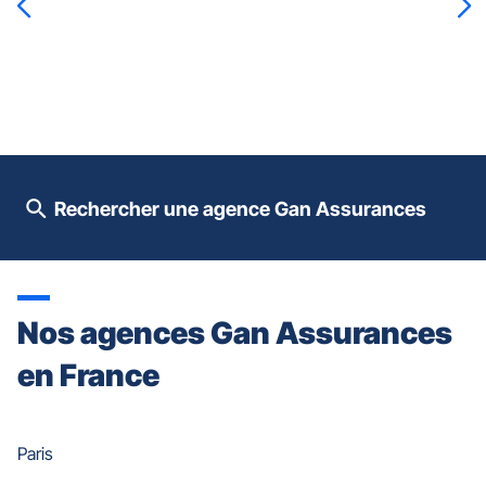
touche
ENTRÉE
pour
prendre
le
contrôle
du
slider
[ECHAP
pour
Rechercher une agence Gan Assurances
quitter]
Nos agences Gan Assurances
en France
Paris