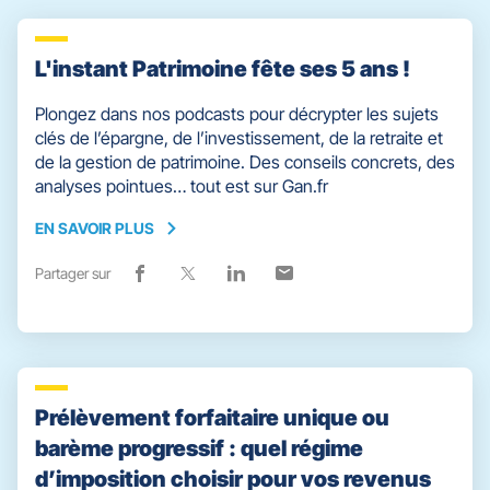
L'instant Patrimoine fête ses 5 ans !
Plongez dans nos podcasts pour décrypter les sujets
clés de l’épargne, de l’investissement, de la retraite et
de la gestion de patrimoine. Des conseils concrets, des
analyses pointues… tout est sur Gan.fr
EN SAVOIR PLUS
EN
SAVOIR
Partager sur
Lien
(ouvre
Lien
(ouvre
Lien
(ouvre
Lien
(ouvre
PLUS
de
dans
de
dans
de
dans
de
dans
partage
une
partage
une
partage
une
partage
une
vers
nouvelle
vers
nouvelle
vers
nouvelle
vers
nouvelle
facebook
fenêtre)
x
fenêtre)
linkedin
fenêtre)
email
fenêtre)
Prélèvement forfaitaire unique ou
barème progressif : quel régime
d’imposition choisir pour vos revenus