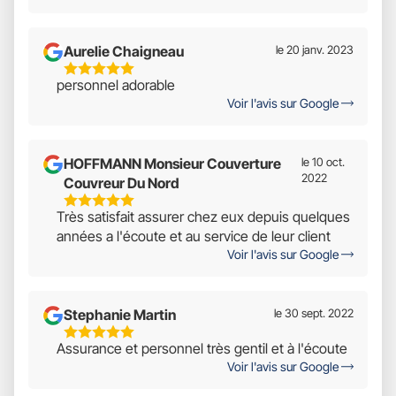
Sur
5
Aurelie Chaigneau
le 20 janv. 2023
5
personnel adorable
Étoiles
Voir l'avis sur Google
Sur
5
HOFFMANN Monsieur Couverture
le 10 oct.
2022
Couvreur Du Nord
5
Très satisfait assurer chez eux depuis quelques
Étoiles
années a l'écoute et au service de leur client
Sur
Voir l'avis sur Google
5
Stephanie Martin
le 30 sept. 2022
5
Assurance et personnel très gentil et à l'écoute
Étoiles
Voir l'avis sur Google
Sur
5