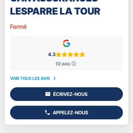
LESPARRE LA TOUR
Fermé
4.3
(12 avis)
VOIR TOUS LES AVIS
VOIR
TOUS
ÉCRIVEZ-NOUS
LES
L'AGENCE
AVIS
GAN
ASSURANCES
APPELEZ-NOUS
LESPARRE
AFFICHER
LA
LE
TOUR
NUMÉRO
DE