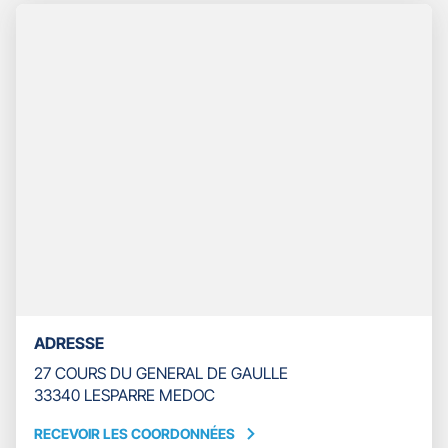
TÉLÉPHONE
DU
POINT
DE
VENTE
GAN
ASSURANCES
LESPARRE
LA
TOUR
ADRESSE
27 COURS DU GENERAL DE GAULLE
33340 LESPARRE MEDOC
RECEVOIR LES COORDONNÉES
RECEVOIR