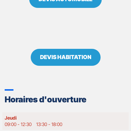
DEVIS HABITATION
Horaires d'ouverture
Horaires
Jeudi
d'ouverture
09:00
-
12:30
13:30
-
18:00
d'aujourd'hui