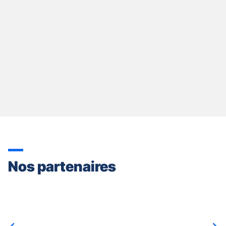
Nos partenaires
Appuyer
sur
la