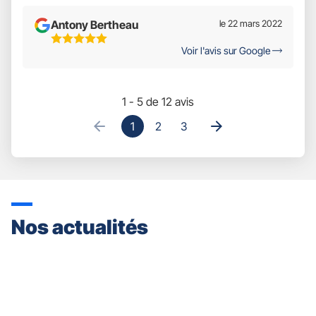
Antony Bertheau
le 22 mars 2022
5
Voir l'avis sur Google
Étoiles
Sur
5
1 - 5 de 12 avis
1
2
3
Nos actualités
Appuyer
sur
la
touche