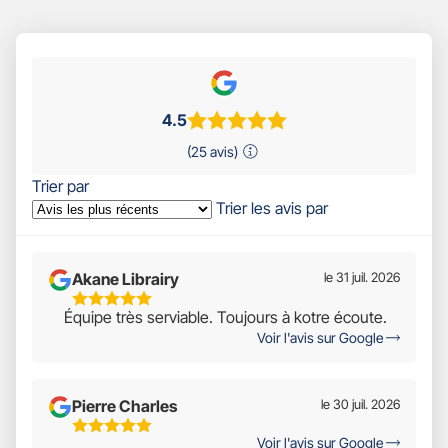
4.5
(25 avis)
Trier par
Trier les avis par
Akane Librairy
le 31 juil. 2026
5
Équipe très serviable. Toujours à kotre écoute.
Étoiles
Voir l'avis sur Google
Sur
5
Pierre Charles
le 30 juil. 2026
5
Voir l'avis sur Google