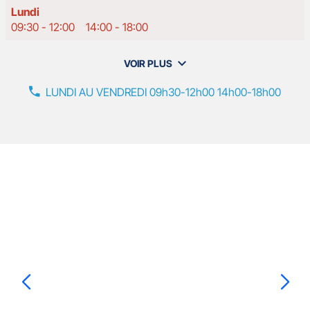
Horaires
Lundi
d'ouverture
09:30
-
12:00
14:00
-
18:00
d'aujourd'hui
VOIR PLUS
et
les
LUNDI AU VENDREDI 09h30-12h00 14h00-18h00
horaires
d'ouverture
de
votre
agence
GAN
Nos
ASSURANCES
MONTLUÇON
Appuyer
agents
-
sur
Franck
la
Aléonard
touche
ENTRÉE
pour
prendre
le
Franck
ALEONARD
contrôle