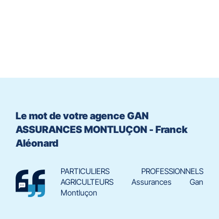
du
slider
[ECHAP
pour
quitter]
Le mot de votre agence GAN
ASSURANCES MONTLUÇON - Franck
Aléonard
PARTICULIERS PROFESSIONNELS
AGRICULTEURS Assurances Gan
Montluçon