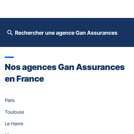
le
contrôle
du
slider
[ECHAP
pour
Rechercher une agence Gan Assurances
quitter]
Nos agences Gan Assurances
en France
Paris
Toulouse
Le Havre