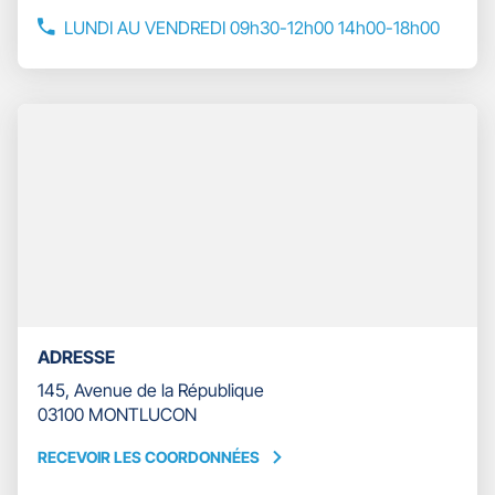
-
LE
FRANCK
NUMÉRO
LUNDI AU VENDREDI 09h30-12h00 14h00-18h00
ALÉONARD
DE
TÉLÉPHONE
DU
POINT
DE
VENTE
GAN
ASSURANCES
MONTLUÇON
-
FRANCK
ALÉONARD
ADRESSE
145, Avenue de la République
03100 MONTLUCON
RECEVOIR LES COORDONNÉES
RECEVOIR
LES