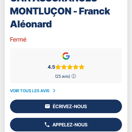
MONTLUÇON - Franck
Aléonard
Fermé
4.5
(25 avis)
VOIR TOUS LES AVIS
VOIR
TOUS
ÉCRIVEZ-NOUS
LES
L'AGENCE
AVIS
GAN
ASSURANCES
APPELEZ-NOUS
MONTLUÇON
AFFICHER