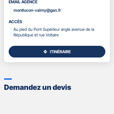
EMAIL AGENCE
COORDONNÉES
montlucon-valmy@gan.fr
ACCÈS
Au pied du Pont Supérieur angle avenue de la
République et rue Voltaire
ITINÉRAIRE
JUSQU'AU
POINT
DE
VENTE
GAN
ASSURANCES
Demandez un devis
MONTLUÇON
-
FRANCK
ALÉONARD