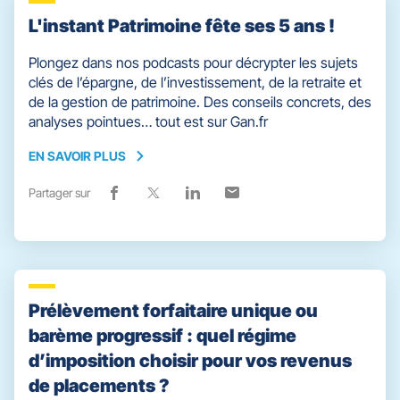
L'instant Patrimoine fête ses 5 ans !
Plongez dans nos podcasts pour décrypter les sujets
clés de l’épargne, de l’investissement, de la retraite et
de la gestion de patrimoine. Des conseils concrets, des
analyses pointues… tout est sur Gan.fr
EN SAVOIR PLUS
EN
SAVOIR
Partager sur
Lien
(ouvre
Lien
(ouvre
Lien
(ouvre
Lien
(ouvre
PLUS
de
dans
de
dans
de
dans
de
dans
partage
une
partage
une
partage
une
partage
une
vers
nouvelle
vers
nouvelle
vers
nouvelle
vers
nouvelle
facebook
fenêtre)
x
fenêtre)
linkedin
fenêtre)
email
fenêtre)
Prélèvement forfaitaire unique ou
barème progressif : quel régime
d’imposition choisir pour vos revenus
de placements ?