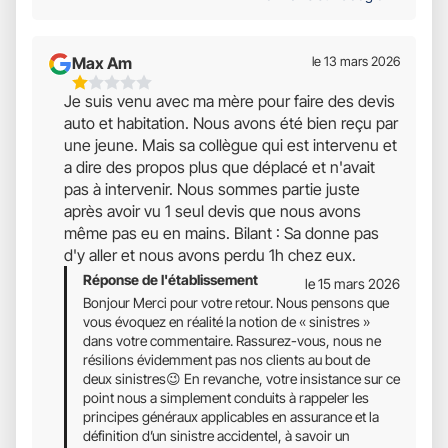
Étoiles
Sur
5
Max Am
le 13 mars 2026
1
Je suis venu avec ma mère pour faire des devis
Étoiles
auto et habitation. Nous avons été bien reçu par
Sur
une jeune. Mais sa collègue qui est intervenu et
5
a dire des propos plus que déplacé et n'avait
pas à intervenir. Nous sommes partie juste
après avoir vu 1 seul devis que nous avons
même pas eu en mains. Bilant : Sa donne pas
d'y aller et nous avons perdu 1h chez eux.
Réponse de l'établissement
le 15 mars 2026
Bonjour Merci pour votre retour. Nous pensons que
vous évoquez en réalité la notion de « sinistres »
dans votre commentaire. Rassurez-vous, nous ne
résilions évidemment pas nos clients au bout de
deux sinistres😉 En revanche, votre insistance sur ce
point nous a simplement conduits à rappeler les
principes généraux applicables en assurance et la
définition d’un sinistre accidentel, à savoir un