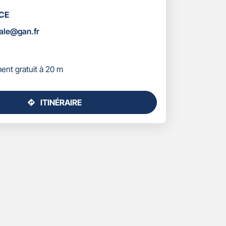
CE
ÉES
yale@gan.fr
ent gratuit à 20 m
ITINÉRAIRE
JUSQU'AU
POINT
DE
VENTE
GAN
ASSURANCES
CALAIS
ROYALE