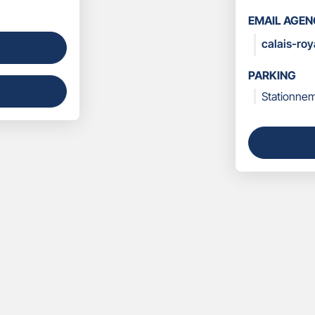
LES
EMAIL AGEN
COORDONN
calais-ro
PARKING
Stationnem