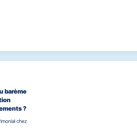
ou barème
tion
cements ?
rimonial chez