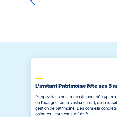
ENTRÉE
pour
prendre
Elena
FINOT
Séverine
BREBION
le
contrôle
du
slider
[ECHAP
pour
quitter]
L'instant Patrimoine fête ses 5 a
Plongez dans nos podcasts pour décrypter le
de l’épargne, de l’investissement, de la retrait
gestion de patrimoine. Des conseils concrets
pointues… tout est sur Gan.fr