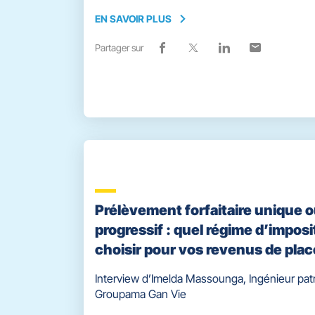
EN SAVOIR PLUS
EN
SAVOIR
Partager sur
Lien
(ouvre
Lien
(ouvre
Lien
(ouvre
Lien
(ouvre
PLUS
de
dans
de
dans
de
dans
de
dans
partage
une
partage
une
partage
une
partage
une
vers
nouvelle
vers
nouvelle
vers
nouvelle
vers
nouvelle
facebook
fenêtre)
x
fenêtre)
linkedin
fenêtre)
email
fenêtre)
Prélèvement forfaitaire unique 
progressif : quel régime d’imposi
choisir pour vos revenus de pla
Interview d’Imelda Massounga, Ingénieur pat
Groupama Gan Vie