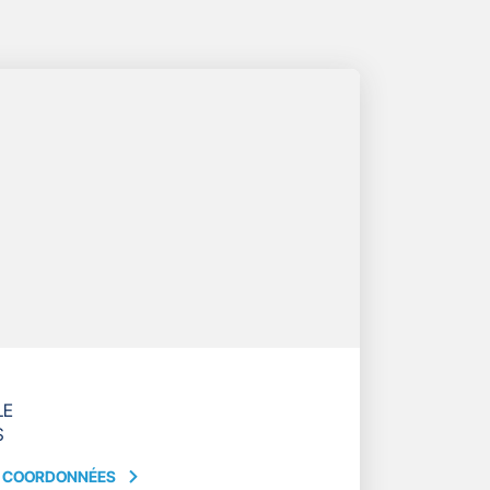
LE
S
S COORDONNÉES