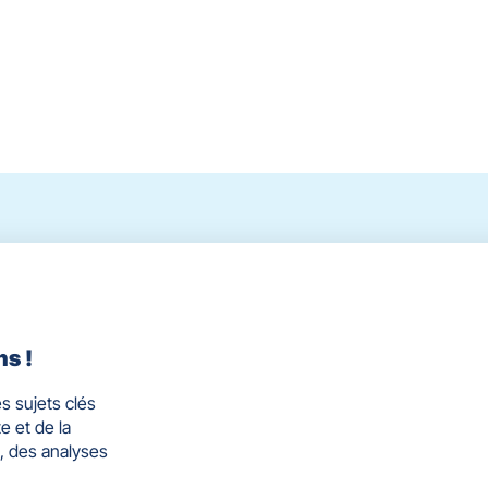
ns !
s sujets clés
e et de la
, des analyses