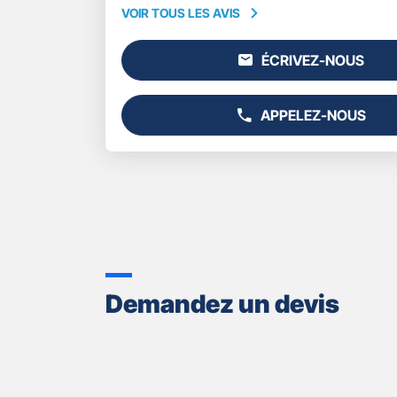
VOIR TOUS LES AVIS
VOIR
TOUS
ÉCRIVEZ-NOUS
LES
L'AGENCE
AVIS
GAN
ASSURANCES
APPELEZ-NOUS
CALAIS
AFFICHER
ROYALE
LE
NUMÉRO
DE
TÉLÉPHONE
DU
POINT
DE
VENTE
GAN
Demandez un devis
ASSURANCES
CALAIS
ROYALE