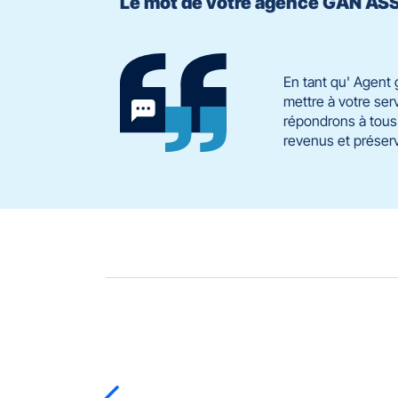
Le mot de votre agence GAN 
En tant qu' Agent 
mettre à votre serv
répondrons à tous 
revenus et préserv
Appuyer
sur
la
touche