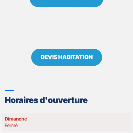
DEVIS HABITATION
Horaires d'ouverture
Horaires
Dimanche
d'ouverture
Fermé
d'aujourd'hui