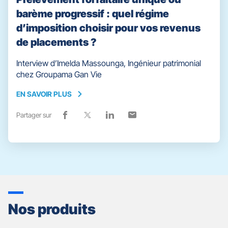
barème progressif : quel régime
d’imposition choisir pour vos revenus
de placements ?
Interview d’Imelda Massounga, Ingénieur patrimonial
chez Groupama Gan Vie
EN SAVOIR PLUS
EN
SAVOIR
Partager sur
Lien
(ouvre
Lien
(ouvre
Lien
(ouvre
Lien
(ouvre
PLUS
de
dans
de
dans
de
dans
de
dans
partage
une
partage
une
partage
une
partage
une
vers
nouvelle
vers
nouvelle
vers
nouvelle
vers
nouvelle
facebook
fenêtre)
x
fenêtre)
linkedin
fenêtre)
email
fenêtre)
Nos produits