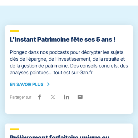
L'instant Patrimoine fête ses 5 ans !
Plongez dans nos podcasts pour décrypter les sujets
clés de l’épargne, de l’investissement, de la retraite et
de la gestion de patrimoine. Des conseils concrets, des
analyses pointues… tout est sur Gan.fr
EN SAVOIR PLUS
EN
SAVOIR
Partager sur
Lien
(ouvre
Lien
(ouvre
Lien
(ouvre
Lien
(ouvre
PLUS
de
dans
de
dans
de
dans
de
dans
partage
une
partage
une
partage
une
partage
une
vers
nouvelle
vers
nouvelle
vers
nouvelle
vers
nouvelle
facebook
fenêtre)
x
fenêtre)
linkedin
fenêtre)
email
fenêtre)
Prélèvement forfaitaire unique ou