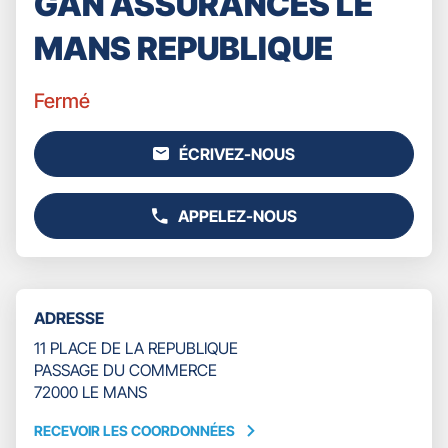
GAN ASSURANCES LE
MANS REPUBLIQUE
Fermé
ÉCRIVEZ-NOUS
L'AGENCE
GAN
ASSURANCES
APPELEZ-NOUS
LE
AFFICHER
MANS
LE
REPUBLIQUE
NUMÉRO
DE
TÉLÉPHONE
ADRESSE
DU
POINT
11 PLACE DE LA REPUBLIQUE
DE
PASSAGE DU COMMERCE
VENTE
72000 LE MANS
GAN
ASSURANCES
RECEVOIR LES COORDONNÉES
RECEVOIR
LE