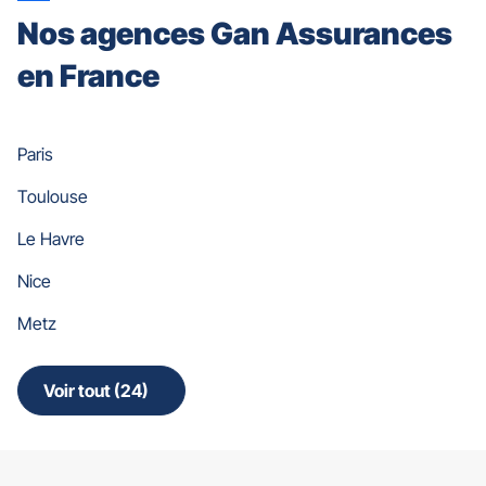
Nos agences Gan Assurances
en France
Paris
Toulouse
Le Havre
Nice
Metz
Voir tout (24)
de
points
de
vente