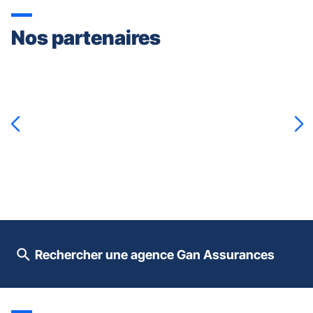
Nos partenaires
Appuyer
sur
la
touche
ENTRÉE
pour
prendre
le
contrôle
du
slider
[ECHAP
pour
Rechercher une agence Gan Assurances
quitter]