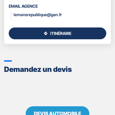
LES
MANS
EMAIL AGENCE
COORDONNÉES
REPUBLIQUE
lemansrepublique@gan.fr
ITINÉRAIRE
JUSQU'AU
POINT
DE
VENTE
GAN
ASSURANCES
Demandez un devis
LE
MANS
REPUBLIQUE
DEVIS AUTOMOBILE