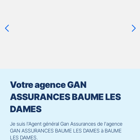
Appuyer
sur
la
touche
ENTRÉE
pour
prendre
le
contrôle
du
slider
[ECHAP
pour
Votre agence GAN
quitter]
ASSURANCES BAUME LES
DAMES
Je suis l'Agent général Gan Assurances de l'agence
GAN ASSURANCES BAUME LES DAMES à BAUME
LES DAMES.