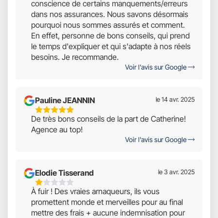
conscience de certains manquements/erreurs
dans nos assurances. Nous savons désormais
pourquoi nous sommes assurés et comment.
En effet, personne de bons conseils, qui prend
le temps d'expliquer et qui s'adapte à nos réels
besoins. Je recommande.
Voir l'avis sur Google
Pauline JEANNIN
le 14 avr. 2025
5
De très bons conseils de la part de Catherine!
Étoiles
Agence au top!
Sur
Voir l'avis sur Google
5
Elodie Tisserand
le 3 avr. 2025
1
À fuir ! Des vraies arnaqueurs, ils vous
Étoiles
promettent monde et merveilles pour au final
Sur
mettre des frais + aucune indemnisation pour
5