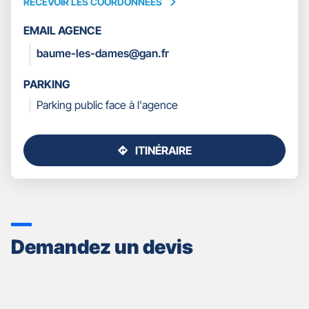
RECEVOIR LES COORDONNÉES
RECEVOIR
LES
EMAIL AGENCE
COORDONNÉES
baume-les-dames@gan.fr
PARKING
Parking public face à l'agence
ITINÉRAIRE
JUSQU'AU
POINT
DE
VENTE
GAN
ASSURANCES
Demandez un devis
BAUME
LES
DAMES