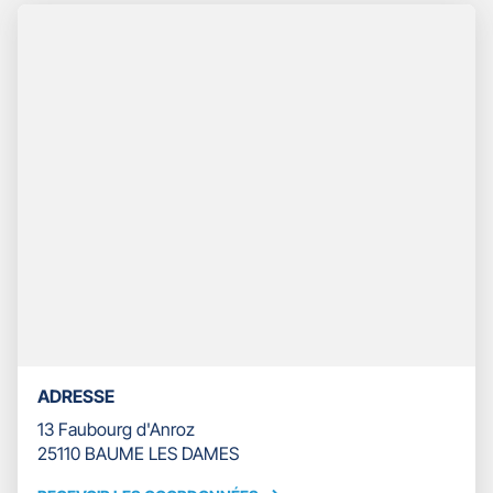
TÉLÉPHONE
DU
POINT
DE
VENTE
GAN
ASSURANCES
BAUME
LES
DAMES
ADRESSE
13 Faubourg d'Anroz
25110 BAUME LES DAMES