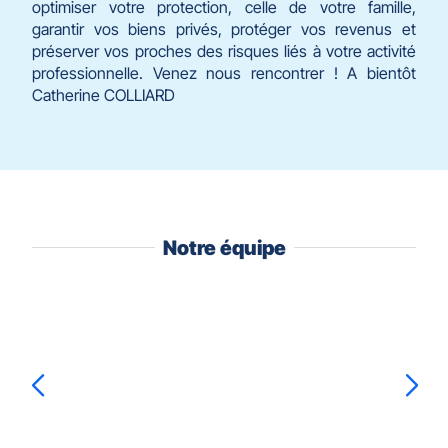
optimiser votre protection, celle de votre famille,
garantir vos biens privés, protéger vos revenus et
préserver vos proches des risques liés à votre activité
professionnelle. Venez nous rencontrer ! A bientôt
Catherine COLLIARD
Notre équipe
Appuyer
sur
la
touche
ENTRÉE
pour
prendre
Camille
VIRON
le