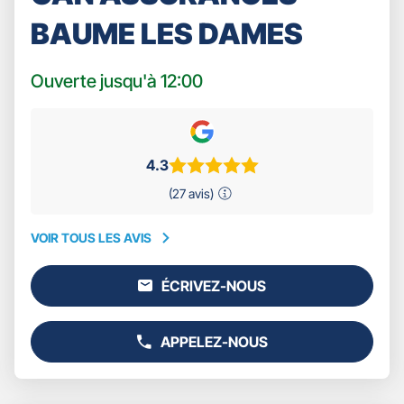
BAUME LES DAMES
Ouverte jusqu'à 12:00
4.3
(27 avis)
VOIR TOUS LES AVIS
VOIR
TOUS
ÉCRIVEZ-NOUS
LES
L'AGENCE
AVIS
GAN
ASSURANCES
APPELEZ-NOUS
BAUME
AFFICHER
LES
LE
DAMES
NUMÉRO
DE