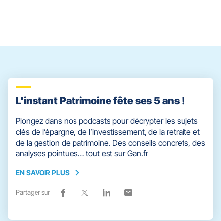
contrôle
du
slider
[ECHAP
pour
quitter]
L'instant Patrimoine fête ses 5 ans !
Plongez dans nos podcasts pour décrypter les sujets
clés de l’épargne, de l’investissement, de la retraite et
de la gestion de patrimoine. Des conseils concrets, des
analyses pointues… tout est sur Gan.fr
EN SAVOIR PLUS
EN
SAVOIR
Partager sur
Lien
(ouvre
Lien
(ouvre
Lien
(ouvre
Lien
(ouvre
PLUS
de
dans
de
dans
de
dans
de
dans
partage
une
partage
une
partage
une
partage
une