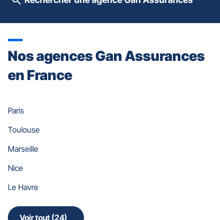
quitter]
Nos agences Gan Assurances
en France
Paris
Toulouse
Marseille
Nice
Le Havre
Voir tout (24)