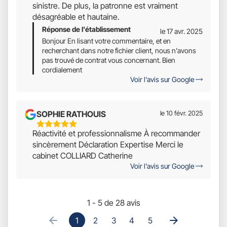
sinistre. De plus, la patronne est vraiment
désagréable et hautaine.
Réponse de l'établissement
le 17 avr. 2025
Bonjour En lisant votre commentaire, et en
recherchant dans notre fichier client, nous n'avons
pas trouvé de contrat vous concernant. Bien
cordialement
Voir l'avis sur Google
SOPHIE RATHOUIS
le 10 févr. 2025
5
Réactivité et professionnalisme À recommander
Étoiles
sincèrement Déclaration Expertise Merci le
Sur
cabinet COLLIARD Catherine
5
Voir l'avis sur Google
1 - 5 de 28 avis
1
2
3
4
5