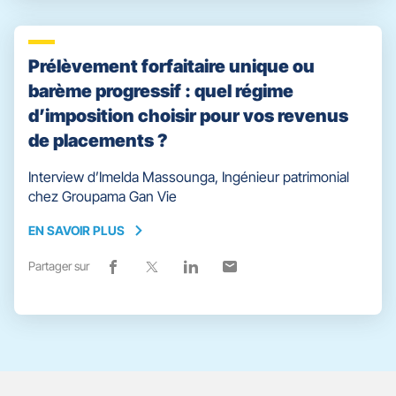
vers
nouvelle
vers
nouvelle
vers
nouvelle
vers
nouvelle
facebook
fenêtre)
x
fenêtre)
linkedin
fenêtre)
email
fenêtre)
Prélèvement forfaitaire unique ou
barème progressif : quel régime
d’imposition choisir pour vos revenus
de placements ?
Interview d’Imelda Massounga, Ingénieur patrimonial
chez Groupama Gan Vie
EN SAVOIR PLUS
EN
SAVOIR
Partager sur
Lien
(ouvre
Lien
(ouvre
Lien
(ouvre
Lien
(ouvre
PLUS
de
dans
de
dans
de
dans
de
dans
partage
une
partage
une
partage
une
partage
une
vers
nouvelle
vers
nouvelle
vers
nouvelle
vers
nouvelle
facebook
fenêtre)
x
fenêtre)
linkedin
fenêtre)
email
fenêtre)