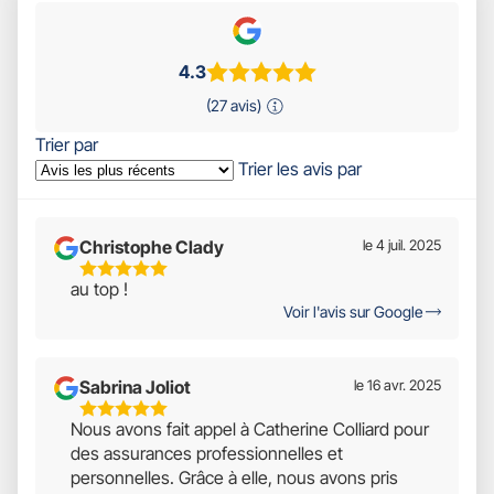
4.3
(27 avis)
Trier par
Trier les avis par
Christophe Clady
le 4 juil. 2025
5
au top !
Étoiles
Voir l'avis sur Google
Sur
5
Sabrina Joliot
le 16 avr. 2025
5
Nous avons fait appel à Catherine Colliard pour
Étoiles
des assurances professionnelles et
Sur
personnelles. Grâce à elle, nous avons pris
5