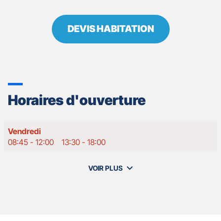
DEVIS HABITATION
Horaires d'ouverture
Horaires
Vendredi
d'ouverture
08:45
-
12:00
13:30
-
18:00
d'aujourd'hui
VOIR PLUS
et
les
horaires
d'ouverture
de