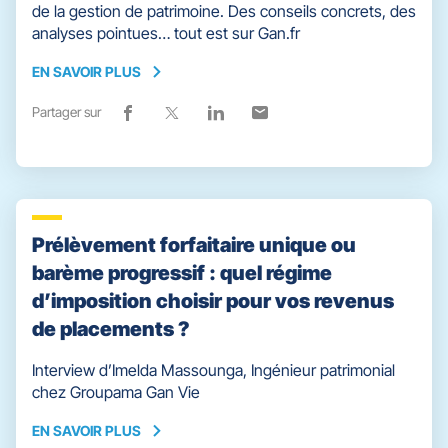
de la gestion de patrimoine. Des conseils concrets, des
analyses pointues… tout est sur Gan.fr
EN SAVOIR PLUS
EN
SAVOIR
Partager sur
Lien
(ouvre
Lien
(ouvre
Lien
(ouvre
Lien
(ouvre
PLUS
de
dans
de
dans
de
dans
de
dans
partage
une
partage
une
partage
une
partage
une
vers
nouvelle
vers
nouvelle
vers
nouvelle
vers
nouvelle
facebook
fenêtre)
x
fenêtre)
linkedin
fenêtre)
email
fenêtre)
Prélèvement forfaitaire unique ou
barème progressif : quel régime
d’imposition choisir pour vos revenus
de placements ?
Interview d’Imelda Massounga, Ingénieur patrimonial
chez Groupama Gan Vie
EN SAVOIR PLUS
EN