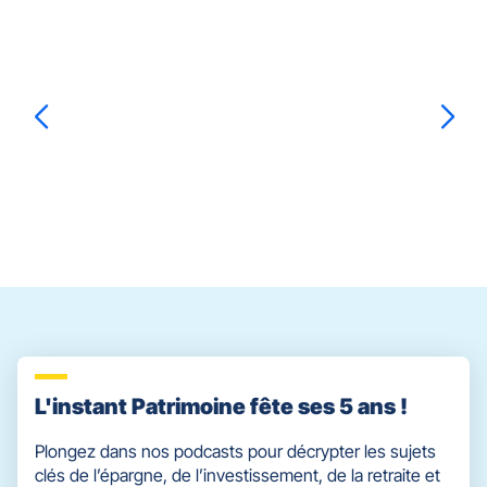
Appuyer
sur
la
touche
ENTRÉE
pour
prendre
CECILE
CARTIER
CHRISTIAN
SAHUC
le
contrôle
du
slider
[ECHAP
pour
quitter]
L'instant Patrimoine fête ses 5 ans !
Plongez dans nos podcasts pour décrypter les sujets
clés de l’épargne, de l’investissement, de la retraite et