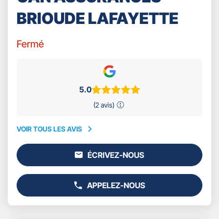
BRIOUDE LAFAYETTE
Fermé
5.0
(2 avis)
VOIR TOUS LES AVIS
VOIR
TOUS
ÉCRIVEZ-NOUS
LES
L'AGENCE
AVIS
GAN
ASSURANCES
APPELEZ-NOUS
BRIOUDE
AFFICHER
LAFAYETTE
LE
NUMÉRO
DE