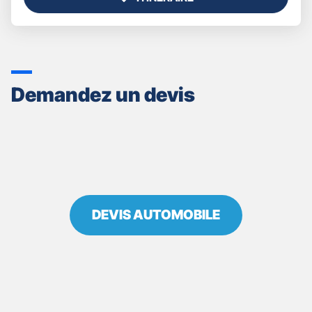
JUSQU'AU
POINT
DE
VENTE
GAN
ASSURANCES
Demandez un devis
BRIOUDE
LAFAYETTE
DEVIS AUTOMOBILE