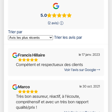
5.0
(2 avis)
Trier par
Trier les avis par
Francis Hillaire
le 17 janv. 2023
5
Compétent et respectueux des clients
Étoiles
Voir l'avis sur Google
Sur
5
Marco
le 30 oct. 2021
5
Très bon assureur, réactif, à l'écoute,
Étoiles
compréhensif et avec un très bon rapport
Sur
qualité/prix !
5