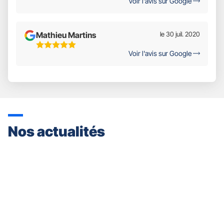
Voir l'avis sur Google
Mathieu Martins
le 30 juil. 2020
5
Voir l'avis sur Google
Étoiles
Sur
5
Nos actualités
Appuyer
sur
la
touche
ENTRÉE
pour
prendre