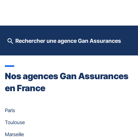
prendre
le
contrôle
du
slider
[ECHAP
pour
Rechercher une agence Gan Assurances
quitter]
Nos agences Gan Assurances
en France
Paris
Toulouse
Marseille