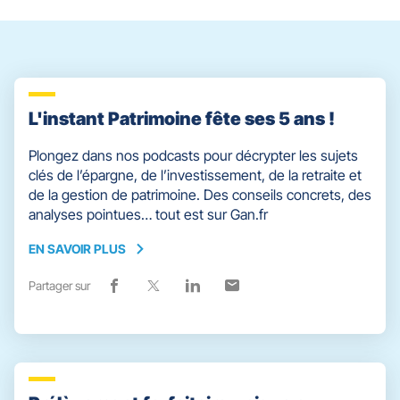
slider
[ECHAP
pour
quitter]
L'instant Patrimoine fête ses 5 ans !
Plongez dans nos podcasts pour décrypter les sujets
clés de l’épargne, de l’investissement, de la retraite et
de la gestion de patrimoine. Des conseils concrets, des
analyses pointues… tout est sur Gan.fr
EN SAVOIR PLUS
EN
SAVOIR
Partager sur
Lien
(ouvre
Lien
(ouvre
Lien
(ouvre
Lien
(ouvre
PLUS
de
dans
de
dans
de
dans
de
dans
partage
une
partage
une
partage
une
partage
une
vers
nouvelle
vers
nouvelle
vers
nouvelle
vers
nouvelle
facebook
fenêtre)
x
fenêtre)
linkedin
fenêtre)
email
fenêtre)