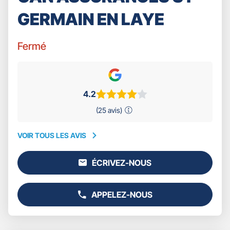
GERMAIN EN LAYE
Fermé
4.2
(25 avis)
VOIR TOUS LES AVIS
VOIR
TOUS
ÉCRIVEZ-NOUS
LES
L'AGENCE
AVIS
GAN
ASSURANCES
APPELEZ-NOUS
ST
AFFICHER
GERMAIN
LE
EN
NUMÉRO
LAYE
DE