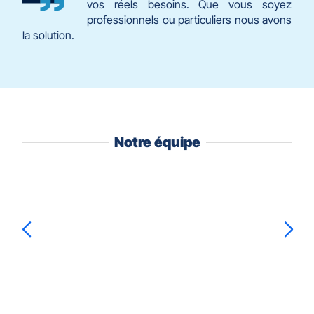
vos réels besoins. Que vous soyez
professionnels ou particuliers nous avons
la solution.
Notre équipe
Appuyer
sur
la
touche
ENTRÉE
pour
prendre
Marion
BILLETTE
Patricia
ONEA
Stéphanie
DESJEUX
le
contrôle
du