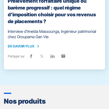
Prélèvement forfaitaire unique ou
barème progressif : quel régime
d’imposition choisir pour vos revenus
de placements ?
Interview d’Imelda Massounga, Ingénieur patrimonial
chez Groupama Gan Vie
EN SAVOIR PLUS
EN
SAVOIR
Partager sur
Lien
(ouvre
Lien
(ouvre
Lien
(ouvre
Lien
(ouvre
PLUS
de
dans
de
dans
de
dans
de
dans
partage
une
partage
une
partage
une
partage
une
vers
nouvelle
vers
nouvelle
vers
nouvelle
vers
nouvelle
facebook
fenêtre)
x
fenêtre)
linkedin
fenêtre)
email
fenêtre)
Nos produits