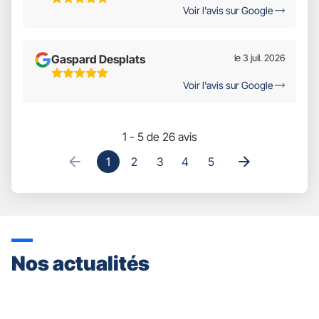
Voir l'avis sur Google
Étoiles
Sur
5
Gaspard Desplats
le 3 juil. 2026
5
Voir l'avis sur Google
Étoiles
Sur
5
1 - 5 de 26 avis
1
2
3
4
5
Nos actualités
Appuyer