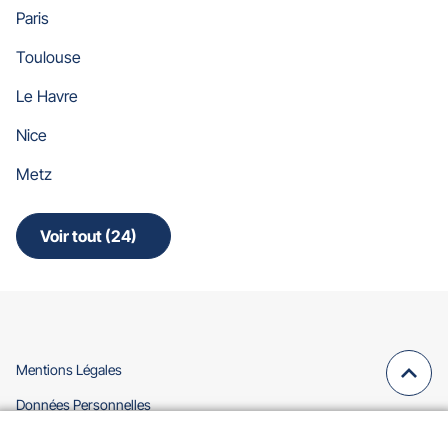
Paris
Toulouse
Le Havre
Nice
Metz
Voir tout (24)
de
points
de
vente
de
Gan
Assurances
(ouvre
Mentions Légales
Remo
(navi
dans
en
(ouvre
Données Personnelles
une
dans
haut
nouvelle
(ouvre
Accessibilité Partiellement Conforme
une
fenêtre)