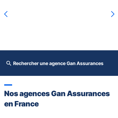
sur
la
touche
ENTRÉE
pour
prendre
le
contrôle
du
slider
[ECHAP
pour
Rechercher une agence Gan Assurances
quitter]
Nos agences Gan Assurances
en France