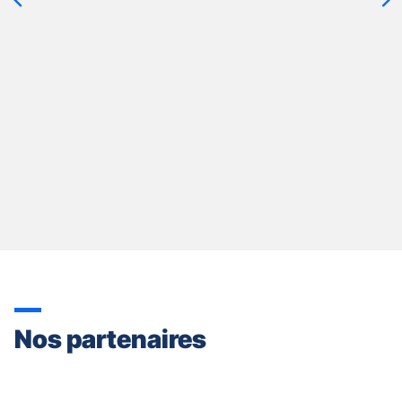
quitter]
Nos partenaires
Appuyer