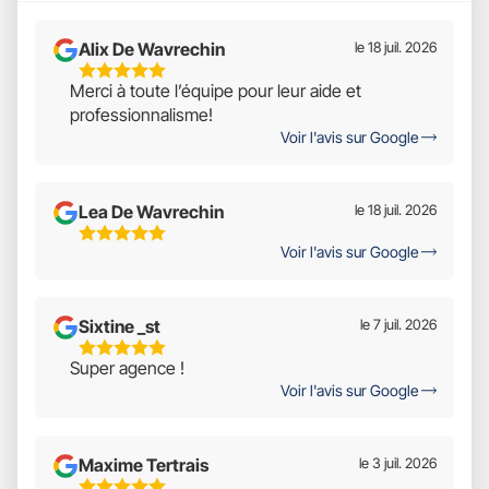
Alix De Wavrechin
le 18 juil. 2026
5
Merci à toute l’équipe pour leur aide et
Étoiles
professionnalisme!
Sur
Voir l'avis sur Google
5
Lea De Wavrechin
le 18 juil. 2026
5
Voir l'avis sur Google
Étoiles
Sur
5
Sixtine _st
le 7 juil. 2026
5
Super agence !
Étoiles
Voir l'avis sur Google
Sur
5
Maxime Tertrais
le 3 juil. 2026
5