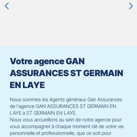
ENTRÉE
pour
prendre
le
contrôle
du
slider
[ECHAP
pour
Votre agence GAN
quitter]
ASSURANCES ST GERMAIN
EN LAYE
Nous sommes les Agents généraux Gan Assurances
de l'agence GAN ASSURANCES ST GERMAIN EN
LAYE à ST GERMAIN EN LAYE.
Nous vous accueillons au sein de notre agence pour
vous accompagner à chaque moment clé de votre vie
personnelle et professionnelle, que ce soit pour