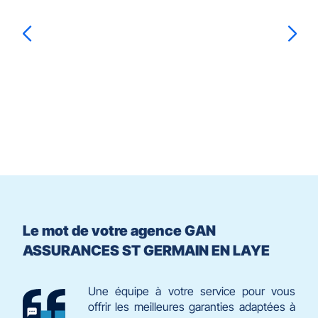
ENTRÉE
LAYE
pour
prendre
le
Thomas
ULRICH
Aubert
DE WAVRECHIN
contrôle
du
slider
[ECHAP
pour
quitter]
Le mot de votre agence GAN
ASSURANCES ST GERMAIN EN LAYE
Une équipe à votre service pour vous
offrir les meilleures garanties adaptées à