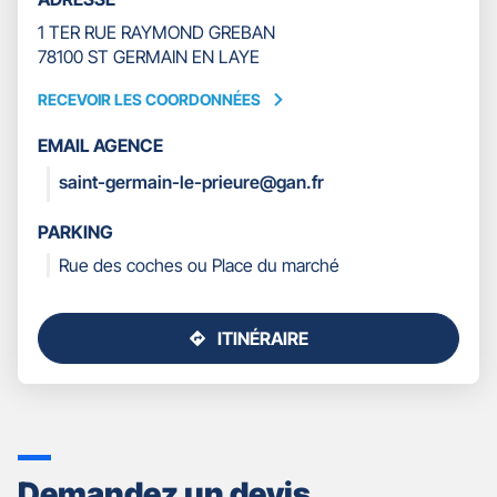
1 TER RUE RAYMOND GREBAN
78100 ST GERMAIN EN LAYE
RECEVOIR LES COORDONNÉES
RECEVOIR
LES
EMAIL AGENCE
COORDONNÉES
saint-germain-le-prieure@gan.fr
PARKING
Rue des coches ou Place du marché
ITINÉRAIRE
JUSQU'AU
POINT
DE
VENTE
GAN
ASSURANCES
Demandez un devis
ST