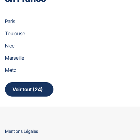
Paris
Toulouse
Nice
Marseille
Metz
Voir tout (24)
de
points
de
vente
de
Gan
Assurances
(ouvre
Mentions Légales
dans