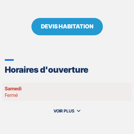
DEVIS HABITATION
Horaires d'ouverture
Horaires
Samedi
d'ouverture
Fermé
d'aujourd'hui
VOIR PLUS
et
les
horaires
d'ouverture