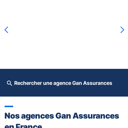
Appuyer
sur
la
touche
ENTRÉE
pour
prendre
le
contrôle
du
slider
[ECHAP
pour
Rechercher une agence Gan Assurances
quitter]
Nos agences Gan Assurances
en France