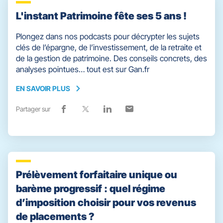
L'instant Patrimoine fête ses 5 ans !
Plongez dans nos podcasts pour décrypter les sujets
clés de l’épargne, de l’investissement, de la retraite et
de la gestion de patrimoine. Des conseils concrets, des
analyses pointues… tout est sur Gan.fr
EN SAVOIR PLUS
EN
SAVOIR
Partager sur
Lien
(ouvre
Lien
(ouvre
Lien
(ouvre
Lien
(ouvre
PLUS
de
dans
de
dans
de
dans
de
dans
partage
une
partage
une
partage
une
partage
une
vers
nouvelle
vers
nouvelle
vers
nouvelle
vers
nouvelle
facebook
fenêtre)
x
fenêtre)
linkedin
fenêtre)
email
fenêtre)
Prélèvement forfaitaire unique ou
barème progressif : quel régime
d’imposition choisir pour vos revenus
de placements ?