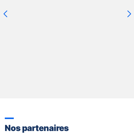
slider
[ECHAP
pour
quitter]
Nos partenaires