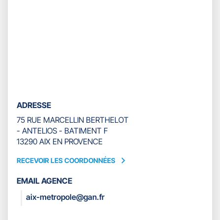
prendre
ASSURANCES
le
AIX
contrôle
MARSEILLE
du
METROPOLE
slider
[ECHAP
pour
quitter]
ADRESSE
75 RUE MARCELLIN BERTHELOT
- ANTELIOS - BATIMENT F
13290 AIX EN PROVENCE
RECEVOIR LES COORDONNÉES
RECEVOIR
LES
EMAIL AGENCE
COORDONNÉES
aix-metropole@gan.fr