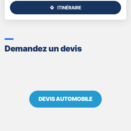
ITINÉRAIRE
JUSQU'AU
POINT
DE
VENTE
GAN
ASSURANCES
Demandez un devis
AIX
MARSEILLE
METROPOLE
DEVIS AUTOMOBILE