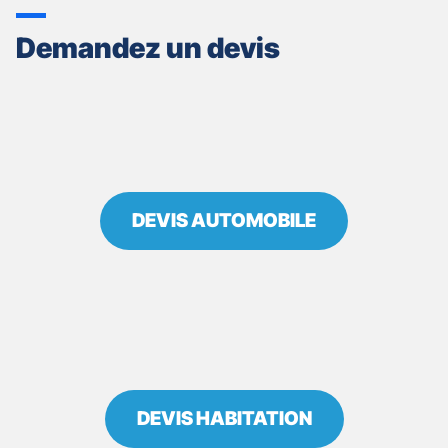
GAN
ASSURANCES
Demandez un devis
CHALON
SUR
SAONE
-
RENAUD
ROUGÉ
ET
SÉVERIN
DEVIS AUTOMOBILE
GOUBIER
DEVIS HABITATION