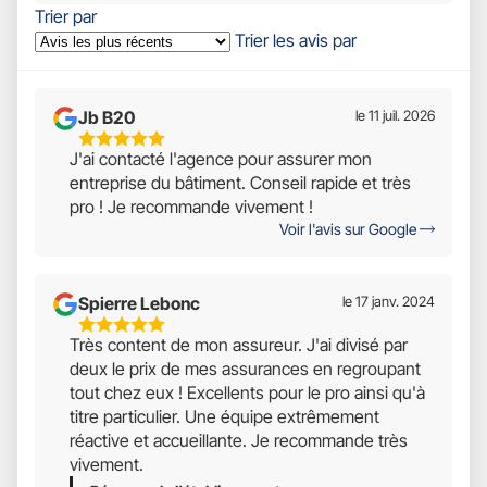
Trier par
Trier les avis par
Jb B20
le 11 juil. 2026
5
J'ai contacté l'agence pour assurer mon
Étoiles
entreprise du bâtiment. Conseil rapide et très
Sur
pro ! Je recommande vivement !
5
Voir l'avis sur Google
Spierre Lebonc
le 17 janv. 2024
5
Très content de mon assureur. J'ai divisé par
Étoiles
deux le prix de mes assurances en regroupant
Sur
tout chez eux ! Excellents pour le pro ainsi qu'à
5
titre particulier. Une équipe extrêmement
réactive et accueillante. Je recommande très
vivement.