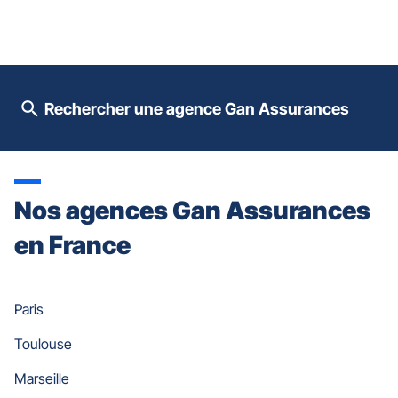
le
contrôle
du
slider
[ECHAP
pour
Rechercher une agence Gan Assurances
quitter]
Nos agences Gan Assurances
en France
Paris
Toulouse
Marseille