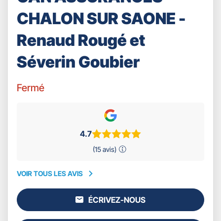
CHALON SUR SAONE -
Renaud Rougé et
Séverin Goubier
Fermé
4.7
(15 avis)
VOIR TOUS LES AVIS
VOIR
TOUS
ÉCRIVEZ-NOUS
LES
L'AGENCE
AVIS
GAN