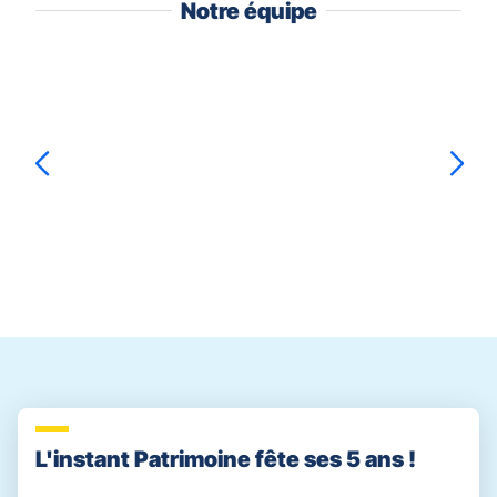
Notre équipe
Appuyer
sur
la
touche
ENTRÉE
pour
prendre
Hugo
JANET
Julie
HAGER
le
contrôle
du
slider
[ECHAP
pour
quitter]
L'instant Patrimoine fête ses 5 ans !