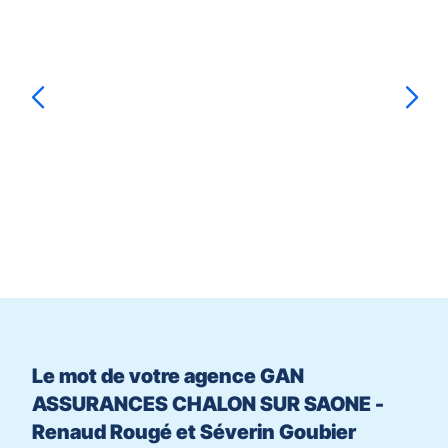
la
SUR
touche
SAONE
ENTRÉE
-
pour
Renaud
prendre
Rougé
le
et
Séverin
GOUBIER
Renaud
ROUGÉ
contrôle
Séverin
du
Goubier
slider
[ECHAP
pour
quitter]
Le mot de votre agence GAN
ASSURANCES CHALON SUR SAONE -
Renaud Rougé et Séverin Goubier