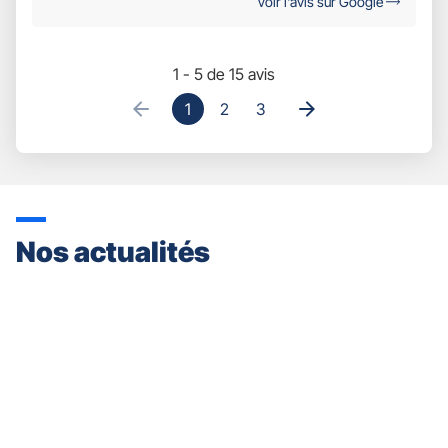
Voir l'avis sur Google
1 - 5 de 15 avis
1
2
3
Nos actualités
Appuyer
sur
la
touche
ENTRÉE
pour
prendre