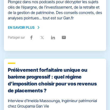
Plongez dans nos podcasts pour décrypter les sujets
clés de l’épargne, de l’investissement, de la retraite et
de la gestion de patrimoine. Des conseils concrets, des
analyses pointues… tout est sur Gan.fr
EN SAVOIR PLUS
EN
SAVOIR
Partager sur
Lien
(ouvre
Lien
(ouvre
Lien
(ouvre
Lien
(ouvre
PLUS
de
dans
de
dans
de
dans
de
dans
partage
une
partage
une
partage
une
partage
une
vers
nouvelle
vers
nouvelle
vers
nouvelle
vers
nouvelle
facebook
fenêtre)
x
fenêtre)
linkedin
fenêtre)
email
fenêtre)
Prélèvement forfaitaire unique ou
barème progressif : quel régime
d’imposition choisir pour vos revenus
de placements ?
Interview d’Imelda Massounga, Ingénieur patrimonial
chez Groupama Gan Vie