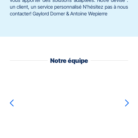
un client, un service personnalisé N'hésitez pas à nous
contacter! Gaylord Dorner & Antoine Wepierre
Notre équipe
Appuyer
sur
la
touche
ENTRÉE
pour
prendre
Mustapha
BOUHADDAR
Sabine
MORI
le
contrôle
du