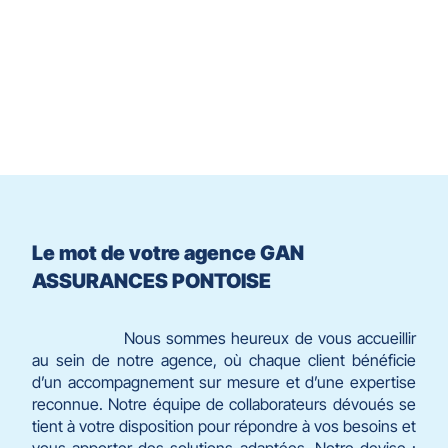
Antoine
WEPIERRE
Gaylord
DORNER
contrôle
du
slider
[ECHAP
pour
quitter]
Le mot de votre agence GAN
ASSURANCES PONTOISE
Nous sommes heureux de vous accueillir
au sein de notre agence, où chaque client bénéficie
d’un accompagnement sur mesure et d’une expertise
reconnue. Notre équipe de collaborateurs dévoués se
tient à votre disposition pour répondre à vos besoins et
vous apporter des solutions adaptées. Notre devise :