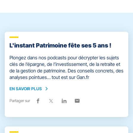
slider
[ECHAP
pour
quitter]
L'instant Patrimoine fête ses 5 ans !
Plongez dans nos podcasts pour décrypter les sujets
clés de l’épargne, de l’investissement, de la retraite et
de la gestion de patrimoine. Des conseils concrets, des
analyses pointues… tout est sur Gan.fr
EN SAVOIR PLUS
EN
SAVOIR
Partager sur
Lien
(ouvre
Lien
(ouvre
Lien
(ouvre
Lien
(ouvre
PLUS
de
dans
de
dans
de
dans
de
dans
partage
une
partage
une
partage
une
partage
une
vers
nouvelle
vers
nouvelle
vers
nouvelle
vers
nouvelle
facebook
fenêtre)
x
fenêtre)
linkedin
fenêtre)
email
fenêtre)