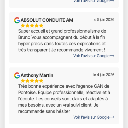
Voir l'avis sur Google
5
ABSOLUT CONDUITE AM
le 5 juin 2026
5
Super accueil et grand professionnalisme de
Étoiles
Bruno Vous accompagnent du début à la fin
Sur
hyper précis dans toutes ces explications et
5
très transparent Je recommande vivement !
Voir l'avis sur Google
Anthony Martin
le 4 juin 2026
5
Très bonne expérience avec l’agence GAN de
Étoiles
Pontoise. Équipe professionnelle, réactive et à
Sur
l’écoute. Les conseils sont clairs et adaptés à
5
mes besoins, avec un vrai suivi client. Je
recommande sans hésiter
Voir l'avis sur Google