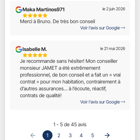
Maka Martinos971
le 2 juin 2026
5
Merci à Bruno. De très bon conseil
Étoiles
Voir l'avis sur Google
Sur
5
Isabelle M.
le 21 mai 2026
5
Je recommande sans hésiter! Mon conseiller
Étoiles
monsieur JAMET a été extrêmement
Sur
professionnel, de bon conseil et a fait un « vrai
5
contrat » pour mon habitation, contrairement à
d’autres assurances… à l’écoute, réactif,
contrats de qualité!
Voir l'avis sur Google
1 - 5 de 45 avis
1
2
3
4
5