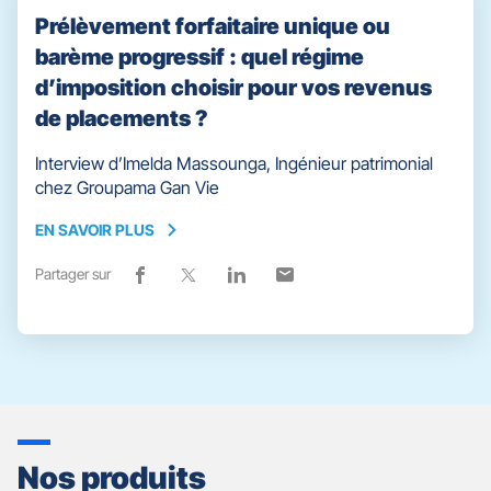
Prélèvement forfaitaire unique ou
barème progressif : quel régime
d’imposition choisir pour vos revenus
de placements ?
Interview d’Imelda Massounga, Ingénieur patrimonial
chez Groupama Gan Vie
EN SAVOIR PLUS
EN
SAVOIR
Partager sur
Lien
(ouvre
Lien
(ouvre
Lien
(ouvre
Lien
(ouvre
PLUS
de
dans
de
dans
de
dans
de
dans
partage
une
partage
une
partage
une
partage
une
vers
nouvelle
vers
nouvelle
vers
nouvelle
vers
nouvelle
facebook
fenêtre)
x
fenêtre)
linkedin
fenêtre)
email
fenêtre)
Nos produits