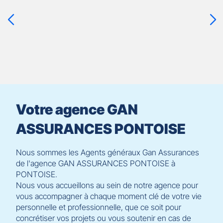
touche
ENTRÉE
pour
prendre
le
contrôle
du
slider
[ECHAP
pour
Votre agence GAN
quitter]
ASSURANCES PONTOISE
Nous sommes les Agents généraux Gan Assurances
de l'agence GAN ASSURANCES PONTOISE à
PONTOISE.
Nous vous accueillons au sein de notre agence pour
vous accompagner à chaque moment clé de votre vie
personnelle et professionnelle, que ce soit pour
concrétiser vos projets ou vous soutenir en cas de