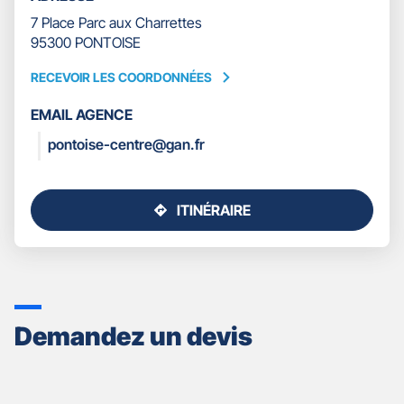
7 Place Parc aux Charrettes
95300 PONTOISE
RECEVOIR LES COORDONNÉES
RECEVOIR
LES
EMAIL AGENCE
COORDONNÉES
pontoise-centre@gan.fr
ITINÉRAIRE
JUSQU'AU
POINT
DE
VENTE
GAN
ASSURANCES
Demandez un devis
PONTOISE