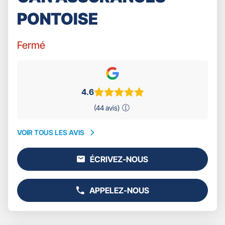
PONTOISE
Fermé
4.6
(44 avis)
VOIR TOUS LES AVIS
VOIR
TOUS
ÉCRIVEZ-NOUS
LES
L'AGENCE
AVIS
GAN
ASSURANCES
APPELEZ-NOUS
PONTOISE
AFFICHER
LE
NUMÉRO
DE