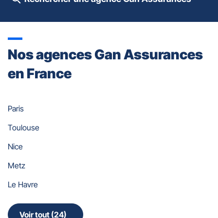
quitter]
Nos agences Gan Assurances
en France
Paris
Toulouse
Nice
Metz
Le Havre
Voir tout (24)