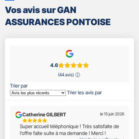
Vos avis sur GAN
ASSURANCES PONTOISE
4.6
(44 avis)
Trier par
Trier les avis par
Catherine GILBERT
le 15 juin 2026
5
Super accueil téléphonique ! Très satisfaite de
Étoiles
l’offre faite suite à ma demande ! Merci !
Sur