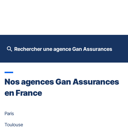
ENTRÉE
pour
prendre
le
contrôle
du
slider
[ECHAP
pour
Rechercher une agence Gan Assurances
quitter]
Nos agences Gan Assurances
en France
Paris
Toulouse