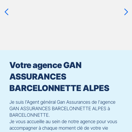
touche
ENTRÉE
pour
prendre
le
contrôle
du
slider
[ECHAP
pour
Votre agence GAN
quitter]
ASSURANCES
BARCELONNETTE ALPES
Je suis l'Agent général Gan Assurances de l'agence
GAN ASSURANCES BARCELONNETTE ALPES à
BARCELONNETTE.
Je vous accueille au sein de notre agence pour vous
accompagner à chaque moment clé de votre vie