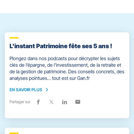
pour
quitter]
L'instant Patrimoine fête ses 5 ans !
Plongez dans nos podcasts pour décrypter les sujets
clés de l’épargne, de l’investissement, de la retraite et
de la gestion de patrimoine. Des conseils concrets, des
analyses pointues… tout est sur Gan.fr
EN SAVOIR PLUS
EN
SAVOIR
Partager sur
Lien
(ouvre
Lien
(ouvre
Lien
(ouvre
Lien
(ouvre
PLUS
de
dans
de
dans
de
dans
de
dans
partage
une
partage
une
partage
une
partage
une
vers
nouvelle
vers
nouvelle
vers
nouvelle
vers
nouvelle
facebook
fenêtre)
x
fenêtre)
linkedin
fenêtre)
email
fenêtre)