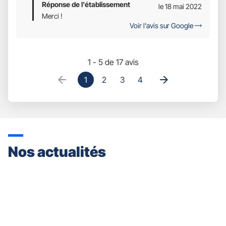
Réponse de l'établissement
Étoiles
le 18 mai 2022
Sur
Merci !
Voir l'avis sur Google
5
1 - 5 de 17 avis
1
2
3
4
Nos actualités
Appuyer
sur
la
touche
ENTRÉE