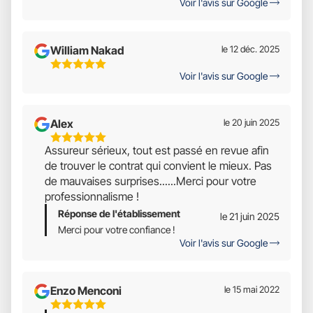
Voir l'avis sur Google
William Nakad
le 12 déc. 2025
5
Voir l'avis sur Google
Étoiles
Sur
5
Alex
le 20 juin 2025
5
Assureur sérieux, tout est passé en revue afin
Étoiles
de trouver le contrat qui convient le mieux. Pas
Sur
de mauvaises surprises......Merci pour votre
5
professionnalisme !
Réponse de l'établissement
le 21 juin 2025
Merci pour votre confiance !
Voir l'avis sur Google
Enzo Menconi
le 15 mai 2022
5