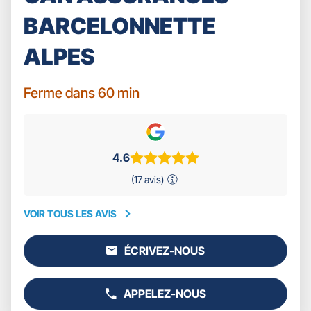
BARCELONNETTE
ALPES
Ferme dans 60 min
4.6
(17 avis)
VOIR TOUS LES AVIS
VOIR
TOUS
ÉCRIVEZ-NOUS
LES
L'AGENCE
AVIS
GAN
ASSURANCES
APPELEZ-NOUS
BARCELONNETTE
AFFICHER