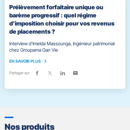
Prélèvement forfaitaire unique ou
barème progressif : quel régime
d’imposition choisir pour vos revenus
de placements ?
Interview d’Imelda Massounga, Ingénieur patrimonial
chez Groupama Gan Vie
EN SAVOIR PLUS
EN
SAVOIR
Partager sur
Lien
(ouvre
Lien
(ouvre
Lien
(ouvre
Lien
(ouvre
PLUS
de
dans
de
dans
de
dans
de
dans
partage
une
partage
une
partage
une
partage
une
vers
nouvelle
vers
nouvelle
vers
nouvelle
vers
nouvelle
facebook
fenêtre)
x
fenêtre)
linkedin
fenêtre)
email
fenêtre)
Nos produits