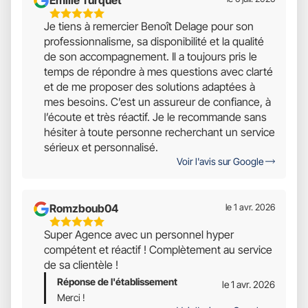
5
Je tiens à remercier Benoît Delage pour son
Étoiles
professionnalisme, sa disponibilité et la qualité
Sur
de son accompagnement. Il a toujours pris le
5
temps de répondre à mes questions avec clarté
et de me proposer des solutions adaptées à
mes besoins. C’est un assureur de confiance, à
l’écoute et très réactif. Je le recommande sans
hésiter à toute personne recherchant un service
sérieux et personnalisé.
Voir l'avis sur Google
Romzboub04
le 1 avr. 2026
5
Super Agence avec un personnel hyper
Étoiles
compétent et réactif ! Complètement au service
Sur
de sa clientèle !
5
Réponse de l'établissement
le 1 avr. 2026
Merci !