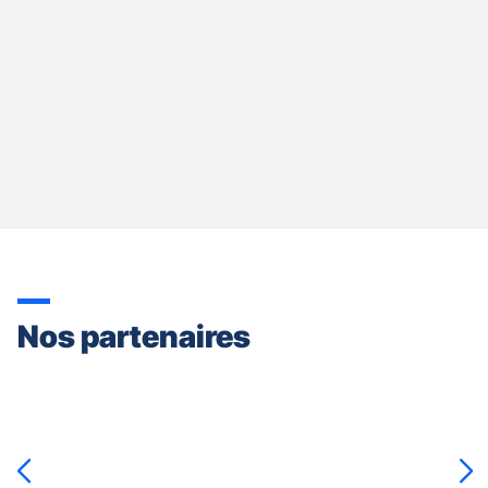
Nos partenaires
Appuyer
sur
la
touche