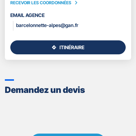
RECEVOIR LES COORDONNÉES
RECEVOIR
LES
EMAIL AGENCE
COORDONNÉES
barcelonnette-alpes@gan.fr
ITINÉRAIRE
JUSQU'AU
POINT
DE
VENTE
GAN
ASSURANCES
Demandez un devis
BARCELONNETTE
ALPES