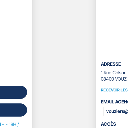
pour
quitter]
ADRESSE
1 Rue Colson
08400 VOUZI
RECEVOIR LE
RECEVOIR
LES
EMAIL AGEN
COORDONN
vouziers@
ACCÈS
4H - 18H /