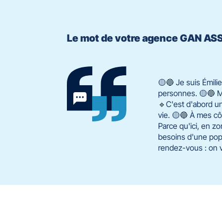
Le mot de votre agence GAN AS
🟡🔵 Je suis Émili
personnes. 🟡🔵 Mo
🔹C'est d'abord un
vie. 🟡🔵 À mes cô
Parce qu'ici, en zo
besoins d'une popu
rendez-vous : on vo