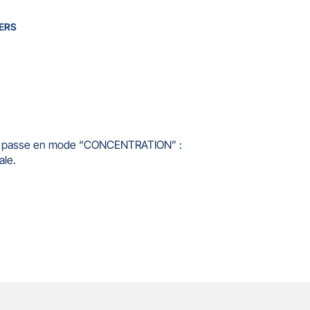
ERS
nce passe en mode “CONCENTRATION” :
ale.
s
Horaires
Appelez-nous
Écrivez-nous
Accès