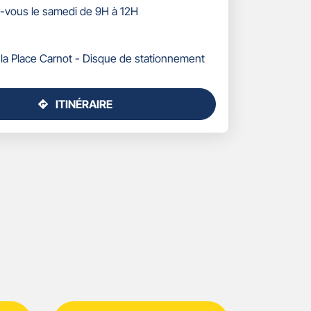
-vous le samedi de 9H à 12H
 la Place Carnot - Disque de stationnement
ITINÉRAIRE
JUSQU'AU
POINT
DE
VENTE
GAN
ASSURANCES
VOUZIERS
-
EMILIE
BARTHOLET