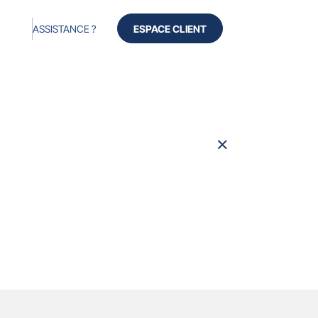
ASSISTANCE ?
ESPACE CLIENT
Fermer
la
fenêtre
Produits
Services
Avis
À propos