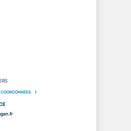
ERS
S COORDONNÉES
CE
ÉES
gan.fr