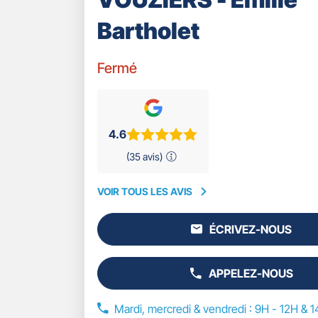
Bartholet
Fermé
4.6
(35 avis)
VOIR TOUS LES AVIS
VOIR
TOUS
ÉCRIVEZ-NOUS
LES
L'AGENCE
AVIS
GAN
ASSURANCES
APPELEZ-NOUS
VOUZIERS
AFFICHER
-
LE
EMILIE
NUMÉRO
Mardi, mercredi & vendredi : 9H - 12H & 1