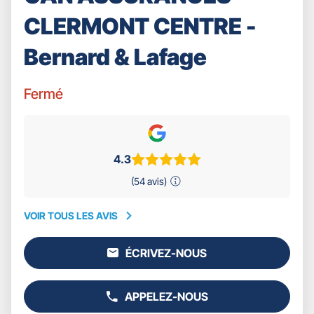
CLERMONT CENTRE -
Bernard & Lafage
Fermé
4.3
(54 avis)
VOIR TOUS LES AVIS
VOIR
TOUS
ÉCRIVEZ-NOUS
LES
L'AGENCE
AVIS
GAN
ASSURANCES
APPELEZ-NOUS
CLERMONT
AFFICHER