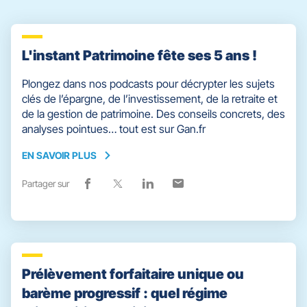
quitter]
L'instant Patrimoine fête ses 5 ans !
Plongez dans nos podcasts pour décrypter les sujets
clés de l’épargne, de l’investissement, de la retraite et
de la gestion de patrimoine. Des conseils concrets, des
analyses pointues… tout est sur Gan.fr
EN SAVOIR PLUS
EN
SAVOIR
Partager sur
Lien
(ouvre
Lien
(ouvre
Lien
(ouvre
Lien
(ouvre
PLUS
de
dans
de
dans
de
dans
de
dans
partage
une
partage
une
partage
une
partage
une
vers
nouvelle
vers
nouvelle
vers
nouvelle
vers
nouvelle
facebook
fenêtre)
x
fenêtre)
linkedin
fenêtre)
email
fenêtre)
Prélèvement forfaitaire unique ou
barème progressif : quel régime