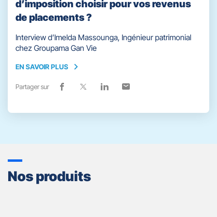
d’imposition choisir pour vos revenus
de placements ?
Interview d’Imelda Massounga, Ingénieur patrimonial
chez Groupama Gan Vie
EN SAVOIR PLUS
EN
SAVOIR
Partager sur
Lien
(ouvre
Lien
(ouvre
Lien
(ouvre
Lien
(ouvre
PLUS
de
dans
de
dans
de
dans
de
dans
partage
une
partage
une
partage
une
partage
une
vers
nouvelle
vers
nouvelle
vers
nouvelle
vers
nouvelle
facebook
fenêtre)
x
fenêtre)
linkedin
fenêtre)
email
fenêtre)
Nos produits
Appuyer
sur