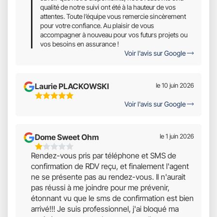
qualité de notre suivi ont été à la hauteur de vos
attentes. Toute l’équipe vous remercie sincèrement
pour votre confiance. Au plaisir de vous
accompagner à nouveau pour vos futurs projets ou
vos besoins en assurance !
Voir l'avis sur Google
Laurie PLACKOWSKI
le 10 juin 2026
5
Voir l'avis sur Google
Étoiles
Sur
5
Dome Sweet Ohm
le 1 juin 2026
1
Rendez-vous pris par téléphone et SMS de
Étoiles
confirmation de RDV reçu, et finalement l'agent
Sur
ne se présente pas au rendez-vous. Il n'aurait
5
pas réussi à me joindre pour me prévenir,
étonnant vu que le sms de confirmation est bien
arrivé!!! Je suis professionnel, j'ai bloqué ma