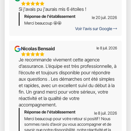
5
Si j'avais pu j'aurais mis 6 étoiles !
Étoiles
Réponse de l'établissement
Sur
le 20 juil. 2026
5
Merci beaucoup 🤩🤩
Voir l'avis sur Google
Nicolas Bensaid
le 8 juil. 2026
5
Je recommande vivement cette agence
Étoiles
d’assurance. L’équipe est très professionnelle, à
Sur
l’écoute et toujours disponible pour répondre
5
aux questions . Les démarches ont été simples
et rapides, avec un excellent suivi du début à la
fin. Un grand merci pour votre sérieux, votre
réactivité et la qualité de votre
accompagnement.
Réponse de l'établissement
le 8 juil. 2026
Merci beaucoup pour votre retour si positif ! Nous
sommes ravis d’avoir pu vous accompagner et de
savoir que notre disponibilité, notre réactivité et la