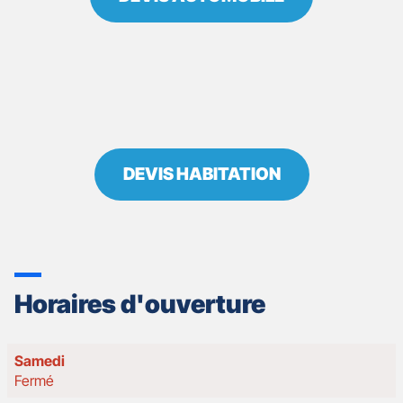
DEVIS HABITATION
Horaires d'ouverture
Horaires
Samedi
d'ouverture
Fermé
d'aujourd'hui