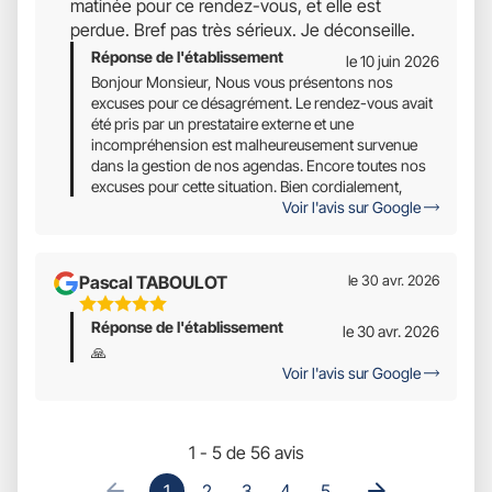
matinée pour ce rendez-vous, et elle est
perdue. Bref pas très sérieux. Je déconseille.
Réponse de l'établissement
le 10 juin 2026
Bonjour Monsieur, Nous vous présentons nos
excuses pour ce désagrément. Le rendez-vous avait
été pris par un prestataire externe et une
incompréhension est malheureusement survenue
dans la gestion de nos agendas. Encore toutes nos
excuses pour cette situation. Bien cordialement,
Voir l'avis sur Google
Pascal TABOULOT
le 30 avr. 2026
5
Réponse de l'établissement
Étoiles
le 30 avr. 2026
Sur
🙏
Voir l'avis sur Google
5
1 - 5 de 56 avis
1
2
3
4
5