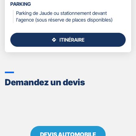
PARKING
Parking de Jaude ou stationnement devant
l'agence (sous réserve de places disponibles)
ITINÉRAIRE
JUSQU'AU
POINT
DE
VENTE
GAN
ASSURANCES
Demandez un devis
CLERMONT
CENTRE
-
BERNARD
&
LAFAGE
DEVIS AUTOMOBILE