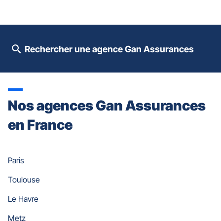
contrôle
du
slider
[ECHAP
pour
Rechercher une agence Gan Assurances
quitter]
Nos agences Gan Assurances
en France
Paris
Toulouse
Le Havre
Metz