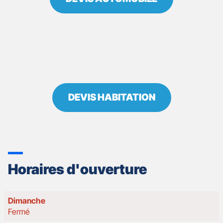
DEVIS HABITATION
Horaires d'ouverture
Horaires
Dimanche
d'ouverture
Fermé
d'aujourd'hui