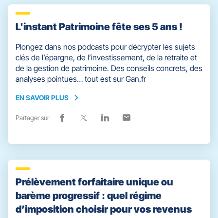
L'instant Patrimoine fête ses 5 ans !
Plongez dans nos podcasts pour décrypter les sujets
clés de l’épargne, de l’investissement, de la retraite et
de la gestion de patrimoine. Des conseils concrets, des
analyses pointues… tout est sur Gan.fr
EN SAVOIR PLUS
EN
SAVOIR
Partager sur
Lien
(ouvre
Lien
(ouvre
Lien
(ouvre
Lien
(ouvre
PLUS
de
dans
de
dans
de
dans
de
dans
partage
une
partage
une
partage
une
partage
une
vers
nouvelle
vers
nouvelle
vers
nouvelle
vers
nouvelle
facebook
fenêtre)
x
fenêtre)
linkedin
fenêtre)
email
fenêtre)
Prélèvement forfaitaire unique ou
barème progressif : quel régime
d’imposition choisir pour vos revenus