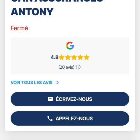
ANTONY
Fermé
4.8
(20 avis)
VOIR TOUS LES AVIS
VOIR
TOUS
ÉCRIVEZ-NOUS
LES
L'AGENCE
AVIS
GAN
ASSURANCES
APPELEZ-NOUS
ANTONY
AFFICHER
LE
NUMÉRO
DE