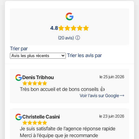
4.8
(20 avis)
Trier par
Trier les avis par
Denis Tribhou
le 25 juin 2026
5
Très bon accueil et de bons conseils 👍
Étoiles
Voir l'avis sur Google
Sur
5
Christelle Casini
le 23 juin 2026
5
Je suis satisfaite de l’agence réponse rapide
Étoiles
Merci à l’équipe que je recommande
Sur