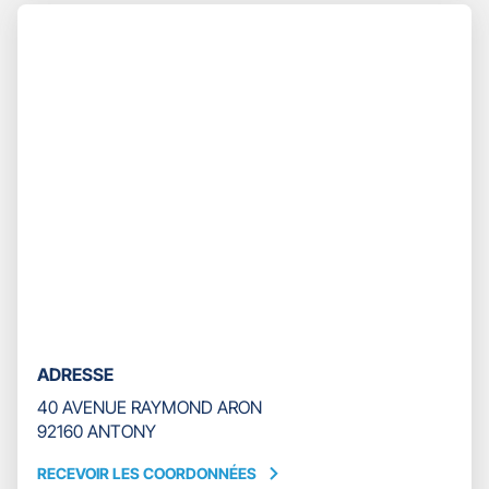
Appuyer
TÉLÉPHONE
sur
DU
la
POINT
touche
DE
ENTRÉE
VENTE
pour
GAN
prendre
ASSURANCES
le
ANTONY
contrôle
du
slider
[ECHAP
pour
quitter]
ADRESSE
40 AVENUE RAYMOND ARON
92160 ANTONY
RECEVOIR LES COORDONNÉES
RECEVOIR