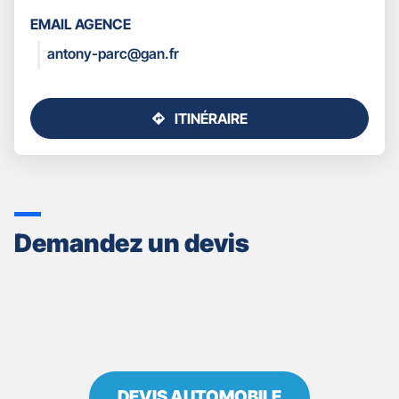
LES
EMAIL AGENCE
COORDONNÉES
antony-parc@gan.fr
ITINÉRAIRE
JUSQU'AU
POINT
DE
VENTE
GAN
ASSURANCES
Demandez un devis
ANTONY
DEVIS AUTOMOBILE