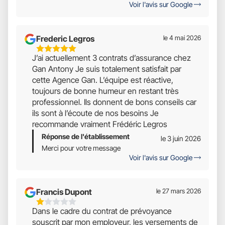
Voir l'avis sur Google
5
Frederic Legros
le 4 mai 2026
5
J’ai actuellement 3 contrats d’assurance chez
Étoiles
Gan Antony Je suis totalement satisfait par
Sur
cette Agence Gan. L’équipe est réactive,
5
toujours de bonne humeur en restant très
professionnel. Ils donnent de bons conseils car
ils sont à l’écoute de nos besoins Je
recommande vraiment Frédéric Legros
Réponse de l'établissement
le 3 juin 2026
Merci pour votre message
Voir l'avis sur Google
Francis Dupont
le 27 mars 2026
1
Dans le cadre du contrat de prévoyance
Étoiles
souscrit par mon employeur, les versements de
Sur