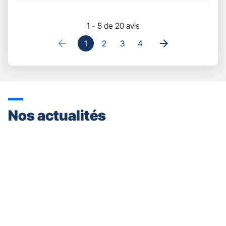
Sur
5
1 - 5 de 20 avis
1
2
3
4
Nos actualités
Appuyer
sur
la
touche
ENTRÉE
pour
prendre
le