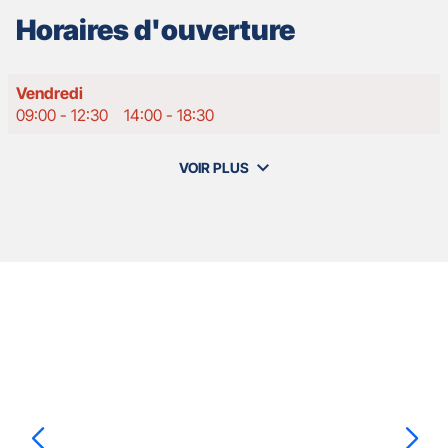
Horaires d'ouverture
Horaires
Vendredi
d'ouverture
09:00
-
12:30
14:00
-
18:30
d'aujourd'hui
VOIR PLUS
et
les
horaires
d'ouverture
de
votre
agence
Nos
GAN
Appuyer
ASSURANCES
agents
sur
PARIS
la
HAUSSMANN
touche
ENTRÉE
pour