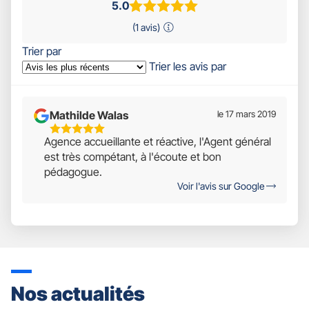
5.0
(1 avis)
Trier par
Trier les avis par
Mathilde Walas
le 17 mars 2019
5
Agence accueillante et réactive, l'Agent général
Étoiles
est très compétant, à l'écoute et bon
Sur
pédagogue.
5
Voir l'avis sur Google
Nos actualités