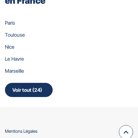
en France
Paris
Toulouse
Nice
Le Havre
Marseille
Voir tout (24)
de
points
de
vente
de
Gan
Assurances
(ouvre
Mentions Légales
Remo
(navi
dans