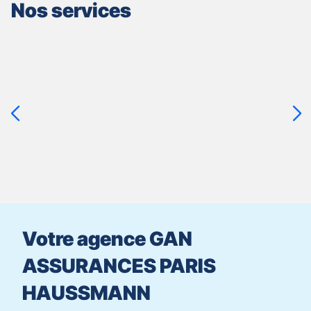
Nos services
Appuyer
sur
la
touche
ENTRÉE
pour
prendre
le
contrôle
du
slider
[ECHAP
pour
Votre agence GAN
quitter]
ASSURANCES PARIS
HAUSSMANN