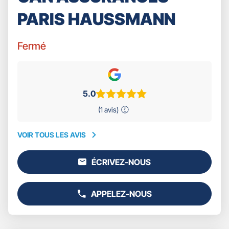
PARIS HAUSSMANN
Fermé
5.0
(1 avis)
VOIR TOUS LES AVIS
VOIR
TOUS
ÉCRIVEZ-NOUS
LES
L'AGENCE
AVIS
GAN
ASSURANCES
APPELEZ-NOUS
PARIS
AFFICHER
HAUSSMANN
LE
NUMÉRO
DE