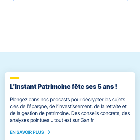
prendre
le
Alain
MAUREY
contrôle
du
slider
[ECHAP
pour
quitter]
L'instant Patrimoine fête ses 5 ans !
Plongez dans nos podcasts pour décrypter les sujets
clés de l’épargne, de l’investissement, de la retraite et
de la gestion de patrimoine. Des conseils concrets, des
analyses pointues… tout est sur Gan.fr
EN SAVOIR PLUS
EN