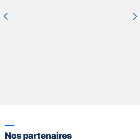
slider
[ECHAP
pour
quitter]
Nos partenaires