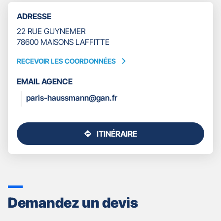
TÉLÉPHONE
ADRESSE
DU
POINT
22 RUE GUYNEMER
DE
78600 MAISONS LAFFITTE
VENTE
GAN
RECEVOIR LES COORDONNÉES
RECEVOIR
ASSURANCES
LES
PARIS
EMAIL AGENCE
COORDONNÉES
HAUSSMANN
paris-haussmann@gan.fr
ITINÉRAIRE
JUSQU'AU
POINT
DE
VENTE
GAN
ASSURANCES
Demandez un devis
PARIS
HAUSSMANN