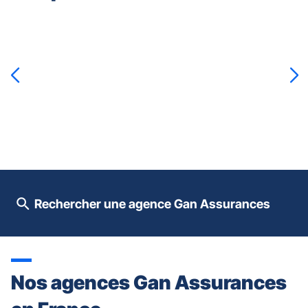
Appuyer
sur
la
touche
ENTRÉE
pour
prendre
le
contrôle
du
slider
[ECHAP
pour
Rechercher une agence Gan Assurances
quitter]
Nos agences Gan Assurances